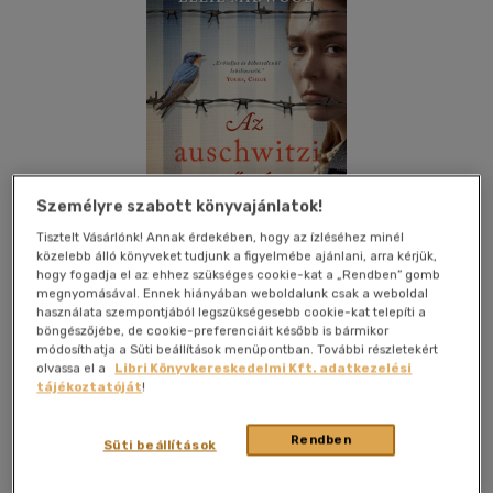
Személyre szabott könyvajánlatok!
Tisztelt Vásárlónk! Annak érdekében, hogy az ízléséhez minél
közelebb álló könyveket tudjunk a figyelmébe ajánlani, arra kérjük,
hogy fogadja el az ehhez szükséges cookie-kat a „Rendben” gomb
megnyomásával. Ennek hiányában weboldalunk csak a weboldal
használata szempontjából legszükségesebb cookie-kat telepíti a
böngészőjébe, de cookie-preferenciáit később is bármikor
Kívánságlistához adom
Megosztom
módosíthatja a Süti beállítások menüpontban. További részletekért
olvassa el a
Libri Könyvkereskedelmi Kft. adatkezelési
tájékoztatóját
!
Álomgyár Kiadó
|
2025
|
magyar nyelvű
|
keménytábla
|
318
Rendben
oldal
Süti beállítások
A rettenetes valóság