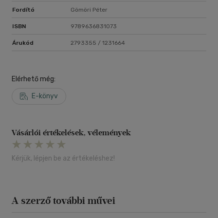
Fordító
Gömöri Péter
ISBN
9789636831073
Árukód
2793355 / 1231664
Elérhető még:
E-könyv
Vásárlói értékelések, vélemények
Kérjük, lépjen be az értékeléshez!
A szerző további művei