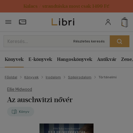
Kulacs / strandtáska most csak 1499 Ft!
Törzsvásárlói Kártya adatai
Részletes keresés
Könyvek
E-könyvek
Hangoskönyvek
Antikvár
Zene,
Főoldal
Könyvek
Irodalom
Szépirodalom
Történelmi
Ellie Midwood
Az auschwitzi nővér
Könyv