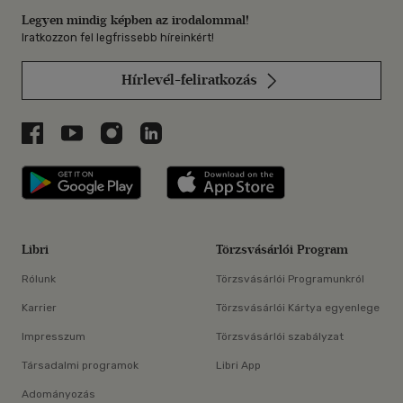
Legyen mindig képben az irodalommal!
Iratkozzon fel legfrissebb híreinkért!
Hírlevél-feliratkozás
Libri a Facebookon
Libri a Youtube-on
Libri az Instagramon
Libri a LinkedInen
Libri applikáció Szerezd meg: Google P
Libri applikáció 
Libri
Törzsvásárlói Program
Rólunk
Törzsvásárlói Programunkról
Karrier
Törzsvásárlói Kártya egyenlege
Impresszum
Törzsvásárlói szabályzat
Társadalmi programok
Libri App
Adományozás