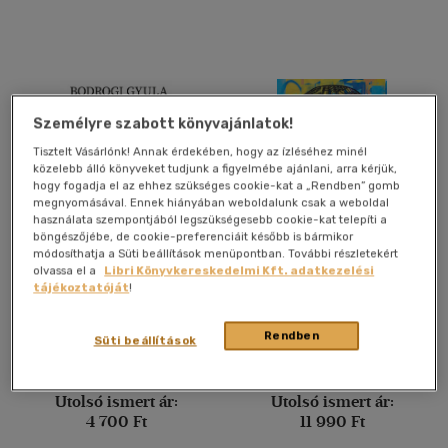
Vélemény szerint
(54)
(25)
(5)
Személyre szabott könyvajánlatok!
(4)
Tisztelt Vásárlónk! Annak érdekében, hogy az ízléséhez minél
(244)
közelebb álló könyveket tudjunk a figyelmébe ajánlani, arra kérjük,
hogy fogadja el az ehhez szükséges cookie-kat a „Rendben” gomb
megnyomásával. Ennek hiányában weboldalunk csak a weboldal
használata szempontjából legszükségesebb cookie-kat telepíti a
Alkalmaz
böngészőjébe, de cookie-preferenciáit később is bármikor
módosíthatja a Süti beállítások menüpontban. További részletekért
Vadakat mesélek
Will
olvassa el a
Libri Könyvkereskedelmi Kft. adatkezelési
tájékoztatóját
!
Bodrogi Gyula
Mark Manson
-
Will Smith
Rendben
Süti beállítások
Könyv
Könyv
Utolsó ismert ár:
Utolsó ismert ár:
4 700 Ft
11 990 Ft