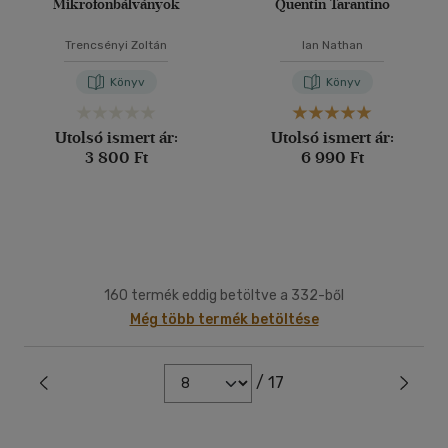
Mikrofonbálványok
Quentin Tarantino
Trencsényi Zoltán
Ian Nathan
Könyv
Könyv
Utolsó ismert ár:
Utolsó ismert ár:
3 800 Ft
6 990 Ft
160 termék eddig betöltve a 332-ből
Még több termék betöltése
/ 17