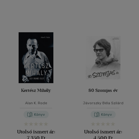
Kertész Mihály
80 Szomjas év
Alan K. Rode
Jávorszky Béla Szilárd
Könyv
Könyv
Utolsó ismert ár:
Utolsó ismert ár:
7 350 Ft
4 500 Ft