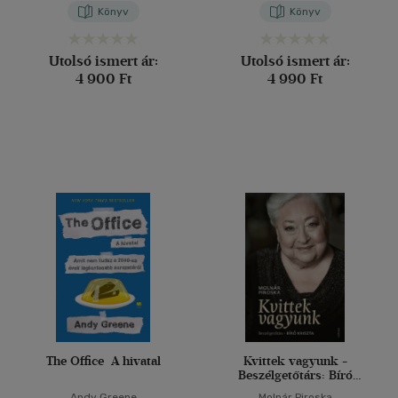
Sztruhár Bettina
Könyv
Könyv
Utolsó ismert ár:
Utolsó ismert ár:
4 900 Ft
4 990 Ft
The Office  A hivatal
Kvittek vagyunk -
Beszélgetőtárs: Bíró
Kriszta
Andy Greene
Molnár Piroska