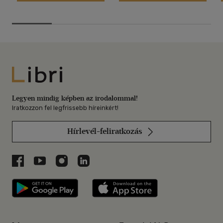
Libri
Legyen mindig képben az irodalommal!
Iratkozzon fel legfrissebb híreinkért!
Hírlevél-feliratkozás
Libri a Facebookon
Libri a Youtube-on
Libri az Instagramon
Libri a LinkedInen
Libri applikáció Szerezd meg: Google P
Libri applikáció 