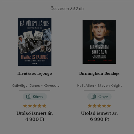
Ár szerint
Összesen
332
db
40 db / oldal
500 Ft - 2500 Ft
(77)
2500 Ft - 4500 Ft
(154)
4500 Ft felett
(113)
Alkalmaz
Korosztály szerint
Ifjúsági
(3)
mind
(3)
Hivatásos rajongó
Birmingham Bandája
Felnőtt
(318)
Gálvölgyi János
-
Kövesdi
Matt Allen
-
Steven Knight
Péter
Nyelv szerint
Könyv
Könyv
Magyar
(306)
Utolsó ismert ár:
Utolsó ismert ár:
Angol
(24)
4 900 Ft
6 990 Ft