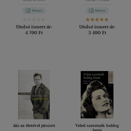
Könyv
Könyv
Utolsó ismert ár:
Utolsó ismert ár:
4 790 Ft
3 490 Ft
Aki az életével játszott
Veled szeretnék boldog
lenni