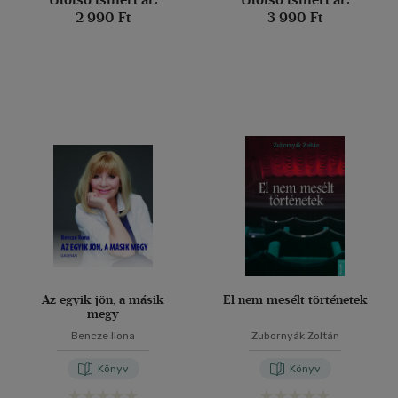
2 990 Ft
3 990 Ft
Az egyik jön, a másik
El nem mesélt történetek
megy
Bencze Ilona
Zubornyák Zoltán
Könyv
Könyv