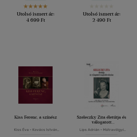
Utolsó ismert ár:
Utolsó ismert ár:
4 699 Ft
2 490 Ft
Kiss Ferenc, a színész
Szeleczky Zita életútja és
válogatott
magánlevelezése
Kiss Éva
-
Kovács István
Lips Adrián
-
Mátravölgyi
László
Dorottya
-
Sepsi Enikő
-