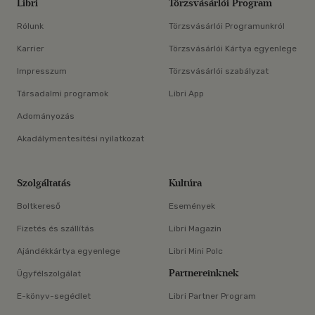
Libri
Törzsvásárlói Program
Rólunk
Törzsvásárlói Programunkról
Karrier
Törzsvásárlói Kártya egyenlege
Impresszum
Törzsvásárlói szabályzat
Társadalmi programok
Libri App
Adományozás
Akadálymentesítési nyilatkozat
Szolgáltatás
Kultúra
Boltkereső
Események
Fizetés és szállítás
Libri Magazin
Ajándékkártya egyenlege
Libri Mini Polc
Partnereinknek
Ügyfélszolgálat
E-könyv-segédlet
Libri Partner Program