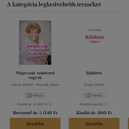
A kategória legkedveltebb termékei
Mégiscsak színésznő
Küldetés
vagyok
Lakner Zoltán
-
Reznák Gábor
Orbán Viktor
Könyv
Könyv
Kiadói ár:
5 600 Ft
Árinformációk
Bevezető ár:
5 040 Ft
Kiadói ár:
980 Ft
Kosárba
Kosárba