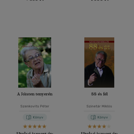
A Jóisten tenyerén
88 és fél
Szenkovits Péter
Szinetár Miklós
Könyv
Könyv
Utolsó ismert ár:
Utolsó ismert ár: