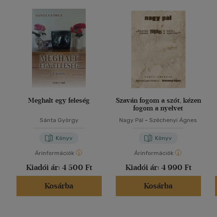
Meghalt egy feleség
Szaván fogom a szót, kézen
fogom a nyelvet
Sánta György
Nagy Pál
-
Széchenyi Ágnes
Könyv
Könyv
Árinformációk
Árinformációk
Kiadói ár:
4 500 Ft
Kiadói ár:
4 990 Ft
Kosárba
Kosárba