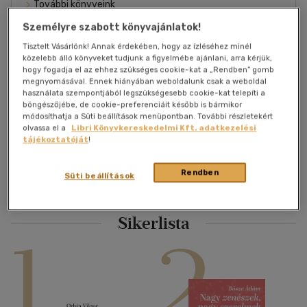
További könyveink
Személyre szabott könyvajánlatok!
Hírességek
Tisztelt Vásárlónk! Annak érdekében, hogy az ízléséhez minél
Zeneszerzők, muzsikusok
közelebb álló könyveket tudjunk a figyelmébe ajánlani, arra kérjük,
hogy fogadja el az ehhez szükséges cookie-kat a „Rendben” gomb
Színház, film
megnyomásával. Ennek hiányában weboldalunk csak a weboldal
használata szempontjából legszükségesebb cookie-kat telepíti a
Képzőművészek
böngészőjébe, de cookie-preferenciáit később is bármikor
módosíthatja a Süti beállítások menüpontban. További részletekért
Tudósok
olvassa el a
Libri Könyvkereskedelmi Kft. adatkezelési
tájékoztatóját
!
Politikusok
Rendben
Süti beállítások
Építészek
Sikerlista
1
2