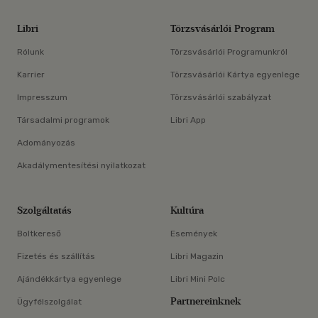
Libri
Törzsvásárlói Program
Rólunk
Törzsvásárlói Programunkról
Karrier
Törzsvásárlói Kártya egyenlege
Impresszum
Törzsvásárlói szabályzat
Társadalmi programok
Libri App
Adományozás
Akadálymentesítési nyilatkozat
Szolgáltatás
Kultúra
Boltkereső
Események
Fizetés és szállítás
Libri Magazin
Ajándékkártya egyenlege
Libri Mini Polc
Partnereinknek
Ügyfélszolgálat