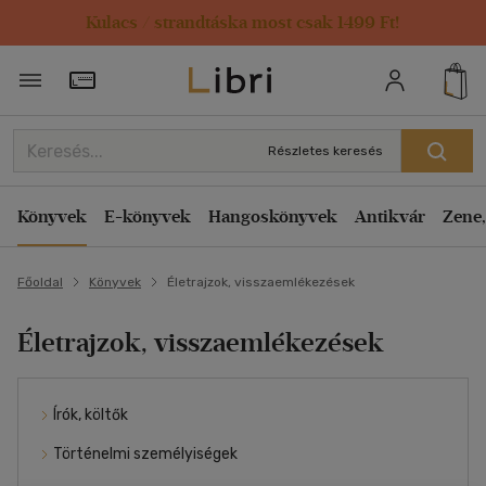
Kulacs / strandtáska most csak 1499 Ft!
Törzsvásárlói Kártya adatai
Részletes keresés
Könyvek
E-könyvek
Hangoskönyvek
Antikvár
Zene,
Főoldal
Könyvek
Életrajzok, visszaemlékezések
Életrajzok, visszaemlékezések
Írók, költők
Történelmi személyiségek