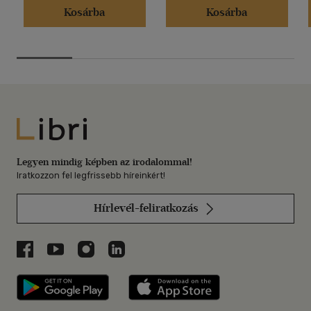
Kosárba
Kosárba
Libri
Legyen mindig képben az irodalommal!
Iratkozzon fel legfrissebb híreinkért!
Hírlevél-feliratkozás
Libri a Facebookon
Libri a Youtube-on
Libri az Instagramon
Libri a LinkedInen
Libri applikáció Szerezd meg: Google P
Libri applikáció 