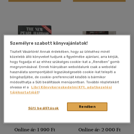
Nyelv szerint
Magyar
(1114)
Angol
(48370)
Angol-német-francia-
magyar
(1)
Személyre szabott könyvajánlatok!
Francia
(3700)
Tisztelt Vásárlónk! Annak érdekében, hogy az ízléséhez minél
Héber
(1)
közelebb álló könyveket tudjunk a figyelmébe ajánlani, arra kérjük,
hogy fogadja el az ehhez szükséges cookie-kat a „Rendben” gomb
Holland
(145)
megnyomásával. Ennek hiányában weboldalunk csak a weboldal
használata szempontjából legszükségesebb cookie-kat telepíti a
Latin
(258)
böngészőjébe, de cookie-preferenciáit később is bármikor
The New Pearl Harbor:
Kultikus autók 22.-
módosíthatja a Süti beállítások menüpontban. További részletekért
Latin
(1)
Disturbing Questions
CHEVROLET CORVETTE
olvassa el a
Libri Könyvkereskedelmi Kft. adatkezelési
About the Bush
CLASSIC 1957
több nyelv megjelenítése
David Ray Griffin
Silvia Vallejo (szerk.)
tájékoztatóját
!
Administration and 9/11
Antikvár partner
Antikvár partner
Rendben
Süti beállítások
Vélemény szerint
(37)
Árinformációk
Árinformációk
Online ár:
1 990 Ft
Online ár:
2 000 Ft
(3)