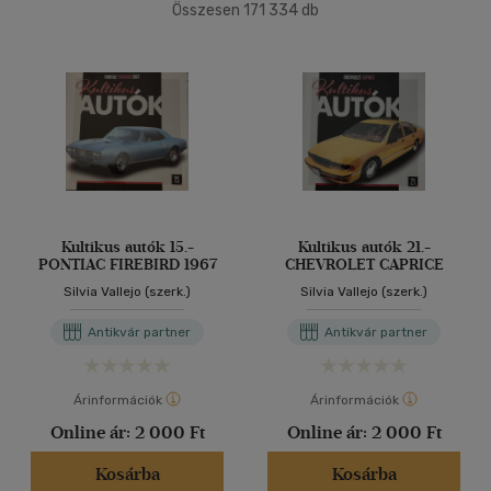
(81502)
Összesen
171 334
db
2500 Ft - 4500 Ft
(49675)
40 db / oldal
4500 Ft felett
(42822)
Alkalmaz
Korosztály szerint
Gyermek
(536)
0 - 3 év
(2)
3 - 6 év
(5)
Kultikus autók 15.-
Kultikus autók 21.-
PONTIAC FIREBIRD 1967
CHEVROLET CAPRICE
mind
(493)
Silvia Vallejo (szerk.)
Silvia Vallejo (szerk.)
Ifjúsági
(83)
6 -10 év
(20)
Antikvár partner
Antikvár partner
mind
(60)
Gyermek és ifjúsági
(2)
Árinformációk
Árinformációk
Felnőtt
(636)
Online ár:
2 000 Ft
Online ár:
2 000 Ft
Kosárba
Kosárba