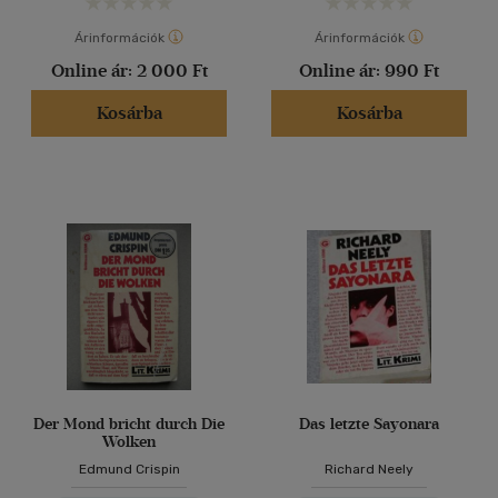
Árinformációk
Árinformációk
Online ár:
2 000 Ft
Online ár:
990 Ft
Kosárba
Kosárba
Der Mond bricht durch Die
Das letzte Sayonara
Wolken
Edmund Crispin
Richard Neely