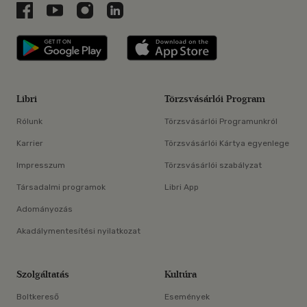
Libri a Facebookon
Libri a Youtube-on
Libri az Instagramon
Libri a LinkedInen
Libri applikáció Szerezd meg: Google P
Libri applikáció 
Libri
Törzsvásárlói Program
Rólunk
Törzsvásárlói Programunkról
Karrier
Törzsvásárlói Kártya egyenlege
Impresszum
Törzsvásárlói szabályzat
Társadalmi programok
Libri App
Adományozás
Akadálymentesítési nyilatkozat
Szolgáltatás
Kultúra
Boltkereső
Események