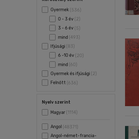
Gyermek
(536)
0 - 3 év
(2)
3 - 6 év
(5)
mind
(493)
Ifjúsági
(83)
6 -10 év
(20)
mind
(60)
Gyermek és ifjúsági
(2)
Felnőtt
(636)
Nyelv szerint
Magyar
(1114)
Angol
(48371)
Angol-német-francia-