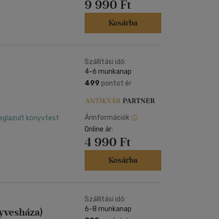
9 990 Ft
Kosárba
Szállítási idő:
4-6 munkanap
e
499
pontot ér
Árinformációk
eglazult könyvtest
Online ár:
4 990 Ft
Kosárba
Szállítási idő:
6-8 munkanap
yvesháza)