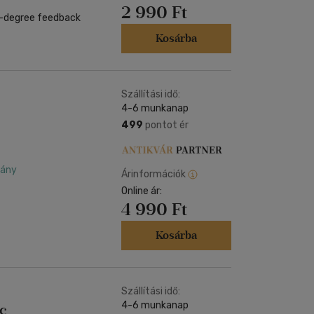
2 990 Ft
0-degree feedback
Kosárba
Szállítási idő:
4-6 munkanap
499
pontot ér
dány
Árinformációk
Online ár:
4 990 Ft
Kosárba
Szállítási idő:
4-6 munkanap
c