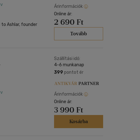
yv
Árinformációk
Online ár:
2 690 Ft
 to Ashlar, founder
Tovább
Szállítási idő:
4-6 munkanap
N
399
pontot ér
yv
Árinformációk
Online ár:
3 990 Ft
Kosárba