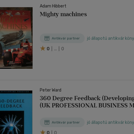
Adam Hibbert
Mighty machines
jó állapotú antikvár kön
Antikvár partner
0
| ... | 0
Peter Ward
360 Degree Feedback (Developing 
(UK PROFESSIONAL BUSINESS M
Business)
jó állapotú antikvár kön
Antikvár partner
0
| 0