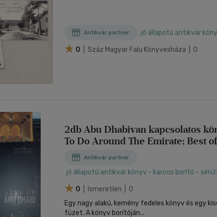
jó állapotú antikvár kön
Antikvár partner
0
| Száz Magyar Falu Könyvesháza | 0
2db Abu Dhabivan kapcsolatos kön
To Do Around The Emirate; Best o
Volume 2.
Antikvár partner
jó állapotú antikvár könyv - karcos borító - sérül
0
| Ismeretlen | 0
Egy nagy alakú, kemény fedeles könyv és egy kis
füzet. A könyv borítóján...