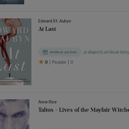
Edward St. Aubyn
At Last
jó állapotú antikvár kön
Antikvár partner
0
| Picador | 0
Anne Rice
Taltos - Lives of the Mayfair Witch