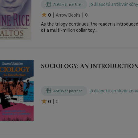
jó állapotú antikvár kön
Antikvár partner
0
| Arrow Books | 0
As the trilogy continues, the reader is introduced
of a multi-million dollar toy...
SOCIOLOGY: AN INTRODUCTIO
jó állapotú antikvár kön
Antikvár partner
0
| 0