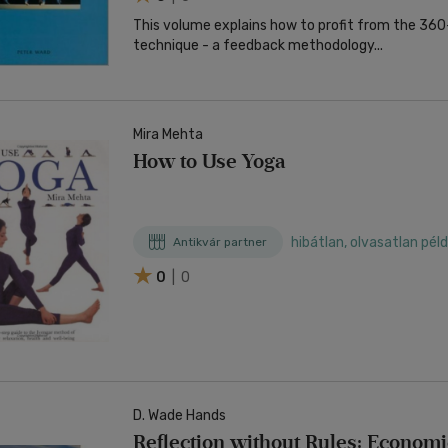
This volume explains how to profit from the 36
technique - a feedback methodology...
Mira Mehta
How to Use Yoga
hibátlan, olvasatlan pél
Antikvár partner
0
| 0
D. Wade Hands
Reflection without Rules: Economi