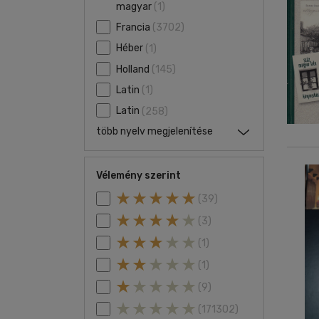
magyar
(1)
Francia
(3702)
Héber
(1)
Holland
(145)
Latin
(1)
Latin
(258)
több nyelv megjelenítése
Vélemény szerint
(39)
(3)
(1)
(1)
(9)
(171302)