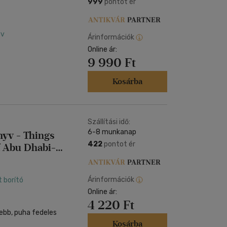
999
pontot ér
yv
Árinformációk
Online ár:
9 990 Ft
Kosárba
Szállítási idő:
6-8 munkanap
yv - Things
422
pontot ér
f Abu Dhabi-
Árinformációk
t borító
Online ár:
4 220 Ft
ebb, puha fedeles
Kosárba