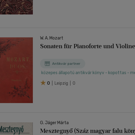
W. A. Mozart
Sonaten für Pianoforte und Violin
Antikvár partner
közepes állapotú antikvár könyv - kopottas - m
0
| Leipzig | 0
G. Jáger Márta
Mesztegnyő (Száz magyar falu kön