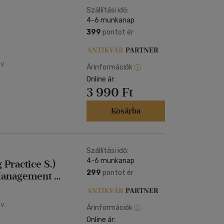
Szállítási idő:
4-6 munkanap
399
pontot ér
yv
Árinformációk
Online ár:
3 990 Ft
Kosárba
Szállítási idő:
4-6 munkanap
Practice S.)
299
pontot ér
anagement /
yv
Árinformációk
Online ár: