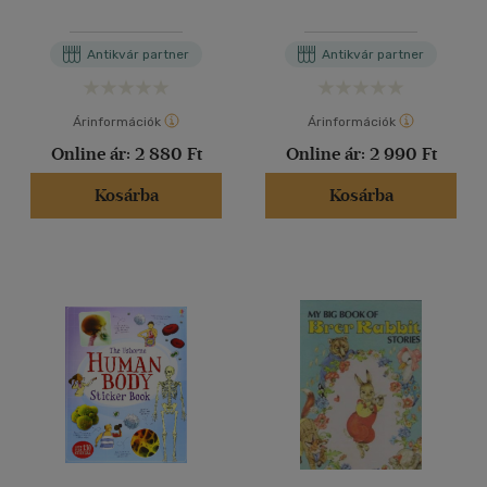
polgári és csillagászati
naptárral MCMXVIII-ra
Antikvár partner
Antikvár partner
Árinformációk
Árinformációk
Online ár:
2 880 Ft
Online ár:
2 990 Ft
Kosárba
Kosárba