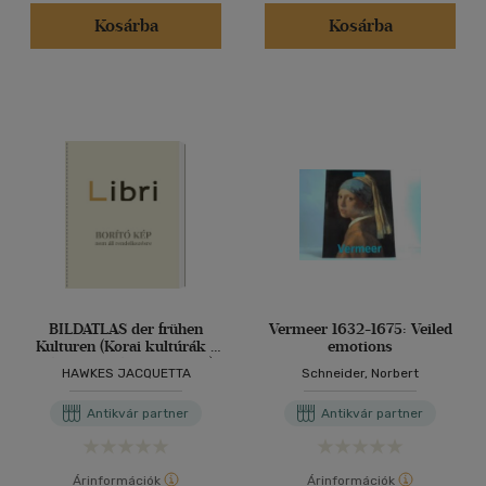
(2)
Kosárba
Kosárba
(1)
(9)
(171276)
Alkalmaz
BILDATLAS der frühen
Vermeer 1632-1675: Veiled
Kulturen (Korai kultúrák -
emotions
képatlasz német nyelven)
HAWKES JACQUETTA
Schneider, Norbert
Antikvár partner
Antikvár partner
Árinformációk
Árinformációk