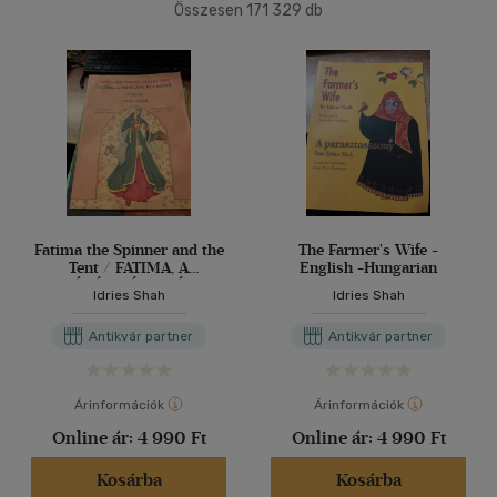
(81545)
Összesen
171 329
db
2500 Ft - 4500 Ft
(49673)
40 db / oldal
4500 Ft felett
(42789)
Alkalmaz
Korosztály szerint
Gyermek
(536)
0 - 3 év
(2)
3 - 6 év
(5)
Fatima the Spinner and the
The Farmer's Wife -
Tent / FATIMA, A
English -Hungarian
mind
(493)
FONÓLÁNY ÉS A SÁTOR:
Idries Shah
Idries Shah
Ifjúsági
(83)
Bilingual English-
Hungarian Edition /
6 -10 év
(20)
Antikvár partner
Antikvár partner
Kétnyelvű angol-magyar
kiadás
mind
(60)
Gyermek és ifjúsági
(2)
Árinformációk
Árinformációk
Felnőtt
(636)
Online ár:
4 990 Ft
Online ár:
4 990 Ft
Kosárba
Kosárba