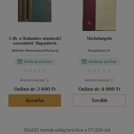
3 db. a (Kalandos utazások)
Michelangelo
sorozatból: Hagenbeck
munkában + Újra
Wilhelm Munnecke/Richard
Knackfuss H.
felfedezem Délamerikát +
Halliburton/Greenhorn
Három világrész
Antikvár partner
Antikvár partner
csavargója
Árinformációk
Árinformációk
Online ár:
2 890 Ft
Online ár:
8 990 Ft
Kosárba
Tovább
156220 termék eddig betöltve a 171 329-ből