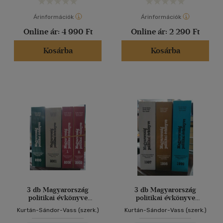
Árinformációk
Árinformációk
Online ár:
4 990 Ft
Online ár:
2 290 Ft
Kosárba
Kosárba
3 db Magyarország
3 db Magyarország
politikai évkönyve
politikai évkönyve
2000+2001+2002 I./II.
1997+1998+1999 évszámok
Kurtán-Sándor-Vass (szerk.)
Kurtán-Sándor-Vass (szerk.)
évszámok