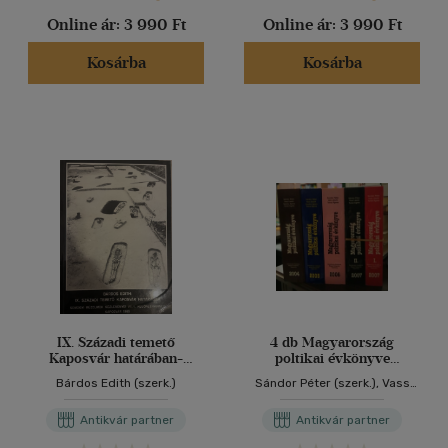
Online ár:
3 990 Ft
Online ár:
3 990 Ft
Kosárba
Kosárba
IX. Századi temető
4 db Magyarország
Kaposvár határában-
poltikai évkönyve
Somogy megyei
2004+2005+2006+2007 I-
Bárdos Edith (szerk.)
Sándor Péter (szerk.), Vass
múzeumok közleményei
II. évszámok
László (szerk.), Szerkesztette:
Sándor Péter - Vass László -
Antikvár partner
Antikvár partner
Tolnai Ágnes