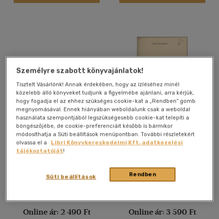
Nyelv szerint
Magyar
(1114)
Angol
(48400)
Angol-német-francia-
magyar
(1)
Személyre szabott könyvajánlatok!
Francia
(3701)
Tisztelt Vásárlónk! Annak érdekében, hogy az ízléséhez minél
Héber
(1)
közelebb álló könyveket tudjunk a figyelmébe ajánlani, arra kérjük,
hogy fogadja el az ehhez szükséges cookie-kat a „Rendben” gomb
Holland
(145)
megnyomásával. Ennek hiányában weboldalunk csak a weboldal
használata szempontjából legszükségesebb cookie-kat telepíti a
Latin
(256)
böngészőjébe, de cookie-preferenciáit később is bármikor
Miért olyan fontos
Francois Villon et les
módosíthatja a Süti beállítások menüpontban. További részletekért
Latin
(1)
szervezetünk számára a
Thémes Poétiques du
olvassa el a
Libri Könyvkereskedelmi Kft. adatkezelési
zsíroldékony B-vitamin? -
Moyen-Age
több nyelv megjelenítése
tájékoztatóját
!
Amit a cukorbetegségről és
a B-vitaminokról tudni
Antikvár partner
Antikvár partner
kell...
Rendben
Süti beállítások
Vélemény szerint
(38)
Árinformációk
Árinformációk
Online ár:
2 490 Ft
Online ár:
3 590 Ft
(3)