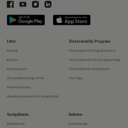
Libri a Facebookon
Libri a Youtube-on
Libri az Instagramon
Libri a LinkedInen
Libri applikáció Szerezd meg: Google P
Libri applikáció 
Libri
Törzsvásárlói Program
Rólunk
Törzsvásárlói Programunkról
Karrier
Törzsvásárlói Kártya egyenlege
Impresszum
Törzsvásárlói szabályzat
Társadalmi programok
Libri App
Adományozás
Akadálymentesítési nyilatkozat
Szolgáltatás
Kultúra
Boltkereső
Események