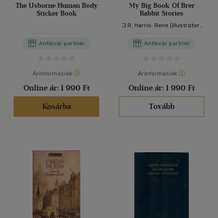
The Usborne Human Body
My Big Book Of Brer
Sticker Book
Rabbit Stories
J.R. Harris; Rene (illustrator)
Cloke
Antikvár partner
Antikvár partner
Árinformációk
Árinformációk
Online ár:
1 990 Ft
Online ár:
1 990 Ft
Kosárba
Tovább