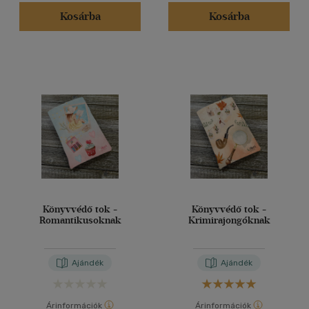
(1)
Kosárba
Kosárba
(1)
(9)
(171302)
Alkalmaz
Könyvvédő tok -
Könyvvédő tok -
Romantikusoknak
Krimirajongóknak
Ajándék
Ajándék
Árinformációk
Árinformációk