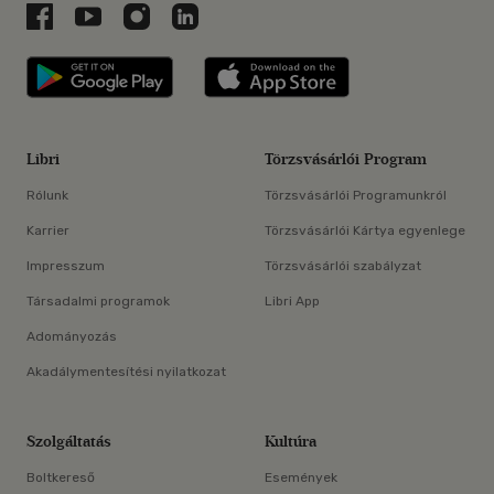
Libri a Facebookon
Libri a Youtube-on
Libri az Instagramon
Libri a LinkedInen
Libri applikáció Szerezd meg: Google P
Libri applikáció 
Libri
Törzsvásárlói Program
Rólunk
Törzsvásárlói Programunkról
Karrier
Törzsvásárlói Kártya egyenlege
Impresszum
Törzsvásárlói szabályzat
Társadalmi programok
Libri App
Adományozás
Akadálymentesítési nyilatkozat
Szolgáltatás
Kultúra
Boltkereső
Események