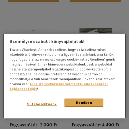
Nyelv szerint
Magyar
(1114)
Angol
(48371)
Angol-német-francia-
magyar
(1)
Személyre szabott könyvajánlatok!
Francia
(3702)
Tisztelt Vásárlónk! Annak érdekében, hogy az ízléséhez minél
Héber
(1)
közelebb álló könyveket tudjunk a figyelmébe ajánlani, arra kérjük,
hogy fogadja el az ehhez szükséges cookie-kat a „Rendben” gomb
Holland
(145)
megnyomásával. Ennek hiányában weboldalunk csak a weboldal
használata szempontjából legszükségesebb cookie-kat telepíti a
Latin
(258)
böngészőjébe, de cookie-preferenciáit később is bármikor
Vitriolum öko szatyor
Könyvvédő tok - Kortárs
módosíthatja a Süti beállítások menüpontban. További részletekért
Latin
(1)
olvasóknak
olvassa el a
Libri Könyvkereskedelmi Kft. adatkezelési
több nyelv megjelenítése
tájékoztatóját
!
Ajándék
Ajándék
Rendben
Süti beállítások
Vélemény szerint
(39)
Árinformációk
Árinformációk
Fogyasztói ár:
2 990 Ft
Fogyasztói ár:
4 490 Ft
(3)