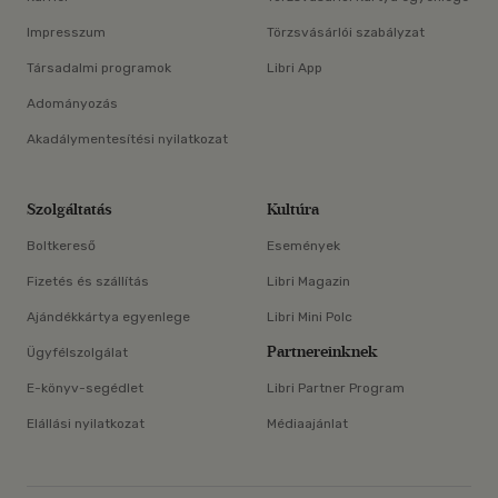
Impresszum
Törzsvásárlói szabályzat
Társadalmi programok
Libri App
Adományozás
Akadálymentesítési nyilatkozat
Szolgáltatás
Kultúra
Boltkereső
Események
Fizetés és szállítás
Libri Magazin
Ajándékkártya egyenlege
Libri Mini Polc
Partnereinknek
Ügyfélszolgálat
E-könyv-segédlet
Libri Partner Program
Elállási nyilatkozat
Médiaajánlat