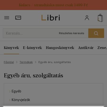
Kulacs / strandtáska most csak 1499 Ft!
Törzsvásárlói Kártya adatai
Részletes keresés
Könyvek
E-könyvek
Hangoskönyvek
Antikvár
Zene,
Főoldal
Termékek
Egyéb áru, szolgáltatás
Egyéb áru, szolgáltatás
Egyéb
Könyvjelzők