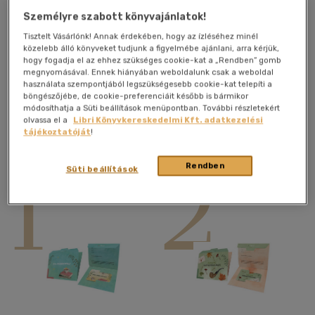
Olvasólámpa
Személyre szabott könyvajánlatok!
Könyvtámaszok, könyvtartók
Tisztelt Vásárlónk! Annak érdekében, hogy az ízléséhez minél
közelebb álló könyveket tudjunk a figyelmébe ajánlani, arra kérjük,
Nagyítók
hogy fogadja el az ehhez szükséges cookie-kat a „Rendben” gomb
megnyomásával. Ennek hiányában weboldalunk csak a weboldal
Asztali lámpa
használata szempontjából legszükségesebb cookie-kat telepíti a
böngészőjébe, de cookie-preferenciáit később is bármikor
E-könyv olvasók és tabletek
módosíthatja a Süti beállítások menüpontban. További részletekért
olvassa el a
Libri Könyvkereskedelmi Kft. adatkezelési
tájékoztatóját
!
Sikerlista
1
2
Rendben
Süti beállítások