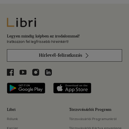
Libri
Legyen mindig képben az irodalommal!
Iratkozzon fel legfrissebb híreinkért!
Hírlevél-feliratkozás
Libri a Facebookon
Libri a Youtube-on
Libri az Instagramon
Libri a LinkedInen
Libri applikáció Szerezd meg: Google P
Libri applikáció 
Libri
Törzsvásárlói Program
Rólunk
Törzsvásárlói Programunkról
Karrier
Törzsvásárlói Kártya egyenlege