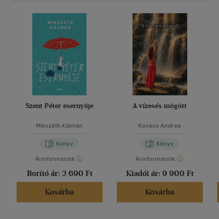
Szent Péter esernyője
A vízesés mögött
Mikszáth Kálmán
Kovács Andrea
Könyv
Könyv
Árinformációk
Árinformációk
Borító ár:
2 690 Ft
Kiadói ár:
9 900 Ft
Kosárba
Kosárba