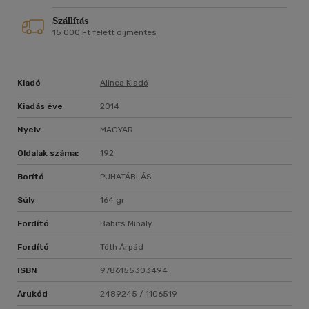
Szállítás
15 000 Ft felett díjmentes
Kiadó
Alinea Kiadó
Kiadás éve
2014
Nyelv
MAGYAR
Oldalak száma:
192
Borító
PUHATÁBLÁS
Súly
164 gr
Fordító
Babits Mihály
Fordító
Tóth Árpád
ISBN
9786155303494
Árukód
2489245 / 1106519