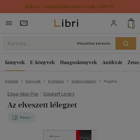
Kulacs / strandtáska most csak 1499 Ft!
Törzsvásárlói Kártya adatai
Részletes keresés
Könyvek
E-könyvek
Hangoskönyvek
Antikvár
Zene,
Főoldal
Könyvek
Irodalom
Szépirodalom
Regény
Edgar Allan Poe
|
Golubeff Lóránt
Az elveszett lélegzet
Könyv