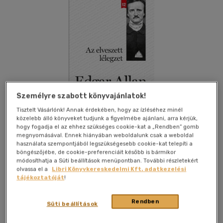
Személyre szabott könyvajánlatok!
Tisztelt Vásárlónk! Annak érdekében, hogy az ízléséhez minél
közelebb álló könyveket tudjunk a figyelmébe ajánlani, arra kérjük,
hogy fogadja el az ehhez szükséges cookie-kat a „Rendben” gomb
megnyomásával. Ennek hiányában weboldalunk csak a weboldal
használata szempontjából legszükségesebb cookie-kat telepíti a
böngészőjébe, de cookie-preferenciáit később is bármikor
Kívánságlistához adom
Megosztom
módosíthatja a Süti beállítások menüpontban. További részletekért
olvassa el a
Libri Könyvkereskedelmi Kft. adatkezelési
tájékoztatóját
!
Alinea Kiadó
|
2014
|
magyar nyelvű
|
puhatáblás
|
192 oldal
Rendben
Süti beállítások
Edgar Allan Poe a modern krimi atyja, a klasszikus
rémtörténetek, misztikus elbeszélések mestere. Írásai a mai