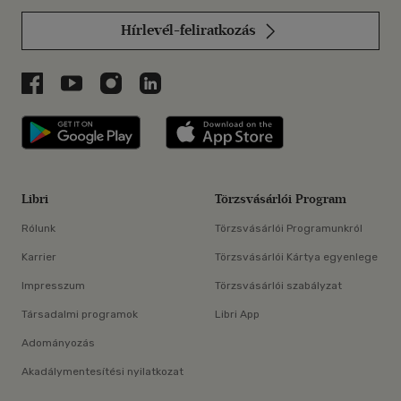
Hírlevél-feliratkozás
Libri a Facebookon
Libri a Youtube-on
Libri az Instagramon
Libri a LinkedInen
Libri applikáció Szerezd meg: Google P
Libri applikáció 
Libri
Törzsvásárlói Program
Rólunk
Törzsvásárlói Programunkról
Karrier
Törzsvásárlói Kártya egyenlege
Impresszum
Törzsvásárlói szabályzat
Társadalmi programok
Libri App
Adományozás
Akadálymentesítési nyilatkozat