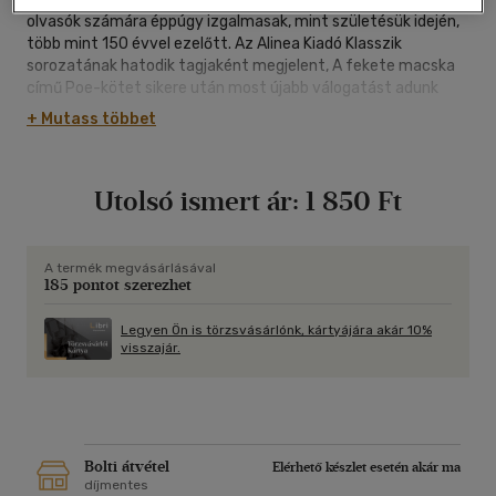
olvasók számára éppúgy izgalmasak, mint születésük idején,
több mint 150 évvel ezelőtt. Az Alinea Kiadó Klasszik
sorozatának hatodik tagjaként megjelent, A fekete macska
című Poe-kötet sikere után most újabb válogatást adunk
közre a szerző legnépszerűbb műveiből.
+ Mutass többet
Az elveszett lélegzet című kötetben a címadó elbeszélés
mellett többek között A perverzió démona, Az Usher-ház
pusztulása, a Beszélgetés egy múmiával című novellák és a
Utolsó ismert ár:
1 850 Ft
szerző legismertebb verse, A holló is olvasható. A kötetben
szereplő műveket Babits Mihály, Pásztor Árpád és Tóth Árpád
fordították. "
A termék megvásárlásával
185 pontot szerezhet
Legyen Ön is törzsvásárlónk, kártyájára akár 10%
visszajár.
Bolti átvétel
Elérhető készlet esetén akár ma
díjmentes