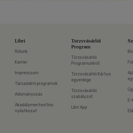
Libri
Törzsvásárlói
Sz
Program
Rólunk
Bo
Törzsvásárlói
Karrier
Fi
Programunkról
Impresszum
Aj
Törzsvásárlói Kártya
eg
egyenlege
Társadalmi programok
Üg
Törzsvásárlói
Adományozás
szabályzat
E-
Akadálymentesítési
Libri App
nyilatkozat
El
eg: Google Play
 applikáció Letölthető az App Store-ból