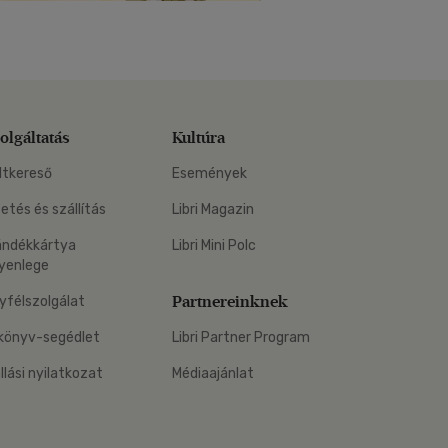
olgáltatás
Kultúra
ltkereső
Események
zetés és szállítás
Libri Magazin
ándékkártya
Libri Mini Polc
yenlege
Partnereinknek
yfélszolgálat
könyv-segédlet
Libri Partner Program
állási nyilatkozat
Médiaajánlat