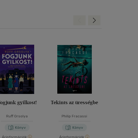
Hátra
Előre
ogjunk gyilkost!
Tekints az ürességbe
Vidéki bűn
Ruff Orsolya
Philip Fracassi
Agatha Chr
Könyv
Könyv
Kön
Árinformációk
Árinformációk
Árinformáci