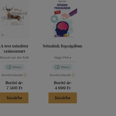
A test mindent
Sémáink fogságában
Elmélked
számontart
Bessel van der Kolk
Vágyi Petra
Marcus Aur
Könyv
Könyv
Kön
Árinformációk
Árinformációk
Árinformáci
Borító ár:
Borító ár:
Borító 
7 500 Ft
4 999 Ft
2 499 
Kosárba
Kosárba
Kosár