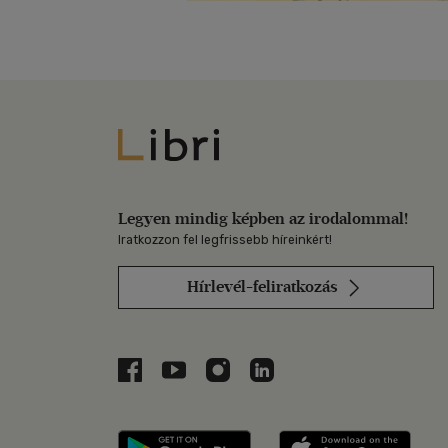
Libri
Legyen mindig képben az irodalommal!
Iratkozzon fel legfrissebb híreinkért!
Hírlevél-feliratkozás
Libri a Facebookon
Libri a Youtube-on
Libri az Instagramon
Libri a LinkedInen
Libri applikáció Szerezd m
Libri