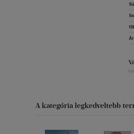
Sú
So
IS
Á
V
Ké
A kategória legkedveltebb te