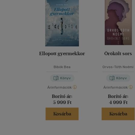
Ellopott gyermekkor
Örökölt sors
Bibók Bea
Orvos-Tóth Noémi
Könyv
Könyv
Árinformációk
Árinformációk
Borító ár:
Borító ár:
5 999 Ft
4 999 Ft
Kosárba
Kosárba