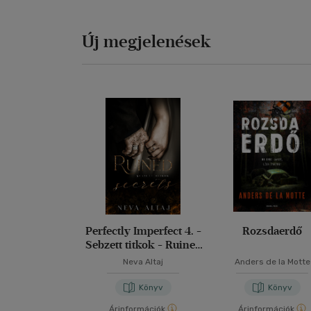
Új megjelenések
Perfectly Imperfect 4. -
Rozsdaerdő
Sebzett titkok - Ruined
secrets
Neva Altaj
Anders de la Motte
Könyv
Könyv
Árinformációk
Árinformációk