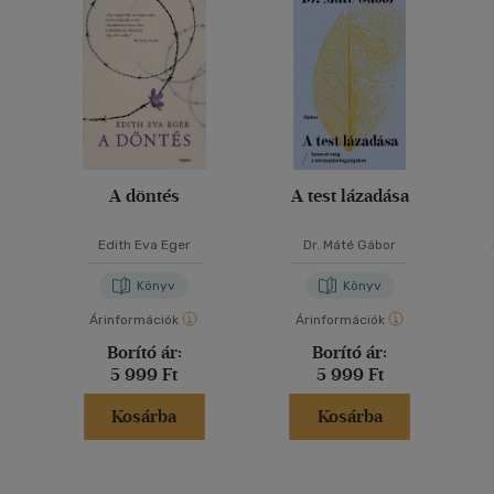
A döntés
A test lázadása
Edith Eva Eger
Dr. Máté Gábor
Könyv
Könyv
Árinformációk
Árinformációk
Borító ár:
Borító ár:
5 999 Ft
5 999 Ft
Kosárba
Kosárba