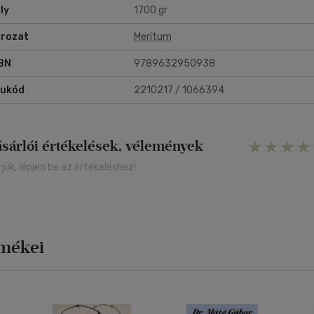
ly
1700 gr
rozat
Meritum
BN
9789632950938
rukód
2210217 / 1066394
ásárlói értékelések, vélemények
rjük, lépjen be az értékeléshez!
rmékei