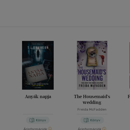
Anyák napja
The Housemaid's
F
wedding
Freida McFadden
Könyv
Könyv
Árinformációk
Árinformációk