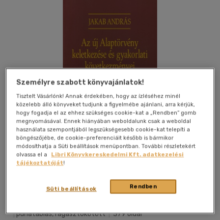
Személyre szabott könyvajánlatok!
Tisztelt Vásárlónk! Annak érdekében, hogy az ízléséhez minél
közelebb álló könyveket tudjunk a figyelmébe ajánlani, arra kérjük,
hogy fogadja el az ehhez szükséges cookie-kat a „Rendben” gomb
megnyomásával. Ennek hiányában weboldalunk csak a weboldal
használata szempontjából legszükségesebb cookie-kat telepíti a
böngészőjébe, de cookie-preferenciáit később is bármikor
módosíthatja a Süti beállítások menüpontban. További részletekért
olvassa el a
Libri Könyvkereskedelmi Kft. adatkezelési
tájékoztatóját
!
Kívánságlistához adom
Megosztom
Rendben
Süti beállítások
Hvg Orac Lap És Könyvkiadó Kft
|
2011
|
magyar nyelvű
|
puhatáblás, ragasztókötött
|
379 oldal