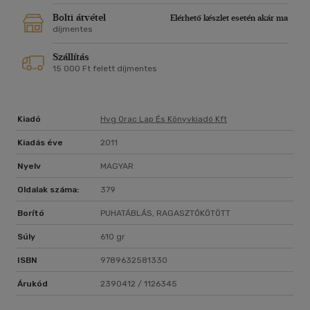
Bolti átvétel
Elérhető készlet esetén akár ma
díjmentes
Szállítás
15 000 Ft felett díjmentes
Kiadó
Hvg Orac Lap És Könyvkiadó Kft
Kiadás éve
2011
Nyelv
MAGYAR
Oldalak száma:
379
Borító
PUHATÁBLÁS, RAGASZTÓKÖTÖTT
Súly
610 gr
ISBN
9789632581330
Árukód
2390412 / 1126345