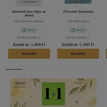
Kutyával lesz teljes az
Elveszett harmónia
életed
Elias Weiss Friedman
Tóth Réka Ibolya
Könyv
Könyv
Árinformációk
Árinformációk
Kiadói ár:
5 499 Ft
Kiadói ár:
5 290 Ft
Kosárba
Kosárba