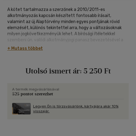
A kötet tartalmazza a szerzőnek a 2010/2011-es
alkotmányozás kapcsán készített fontosabb írásait,
valamint az új Alaptörvény minden egyes pontjának rövid
elemzését, különös tekintettel arra, hogy a változásoknak
milyen jogkövetkezményük lehet. A bírósági ítéletekkel
szembeni ún. valódi alkotmányjogi panasz bevezetésével a
bírák, az ügyvédek és az ügyészek mindennapjaiban is megnő
+ Mutass többet
az alkotmányos követelmények jelentősége. A kötet ennek
fényében nyújt a joggyakorlat számára is használható
értelmezési útmutatót a jövőre nézve.
Utolsó ismert ár:
5 250 Ft
A termék megvásárlásával
525 pontot szerezhet
Legyen Ön is törzsvásárlónk, kártyájára akár 10%
visszajár.