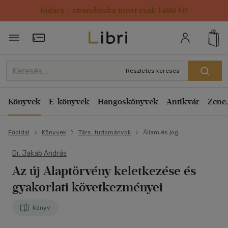
Kulacs / strandtáska most csak 1499 Ft!
Törzsvásárlói Kártya adatai
Részletes keresés
Könyvek
E-könyvek
Hangoskönyvek
Antikvár
Zene,
Főoldal
Könyvek
Társ. tudományok
Állam és jog
Dr. Jakab András
Az új Alaptörvény keletkezése és
gyakorlati következményei
Könyv