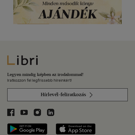
Libri
Legyen mindig képben az irodalommal!
Iratkozzon fel legfrissebb híreinkért!
Hírlevél-feliratkozás
Libri a Facebookon
Libri a Youtube-on
Libri az Instagramon
Libri a LinkedInen
Libri applikáció Szerezd meg: Google P
Libri applikáció 