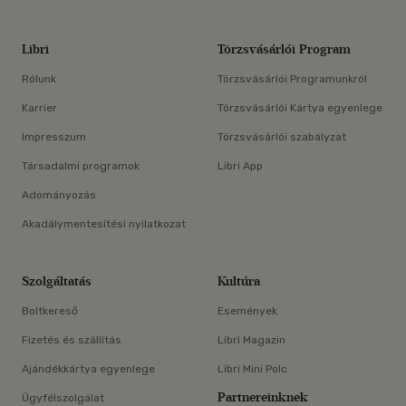
Libri
Törzsvásárlói Program
Rólunk
Törzsvásárlói Programunkról
Karrier
Törzsvásárlói Kártya egyenlege
Impresszum
Törzsvásárlói szabályzat
Társadalmi programok
Libri App
Adományozás
Akadálymentesítési nyilatkozat
Szolgáltatás
Kultúra
Boltkereső
Események
Fizetés és szállítás
Libri Magazin
Ajándékkártya egyenlege
Libri Mini Polc
Partnereinknek
Ügyfélszolgálat