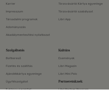
Karrier
Törzsvásárlói Kártya egyenlege
Impresszum
Törzsvásárlói szabályzat
Társadalmi programok
Libri App
Adományozás
Akadálymentesítési nyilatkozat
Szolgáltatás
Kultúra
Boltkereső
Események
Fizetés és szállítás
Libri Magazin
Ajándékkártya egyenlege
Libri Mini Polc
Partnereinknek
Ügyfélszolgálat
E-könyv-segédlet
Libri Partner Program
×
Elállási nyilatkozat
Médiaajánlat