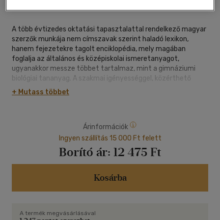
oldal
A több évtizedes oktatási tapasztalattal rendelkező magyar
szerzők munkája nem címszavak szerint haladó lexikon,
hanem fejezetekre tagolt enciklopédia, mely magában
foglalja az általános és középiskolai ismeretanyagot,
ugyanakkor messze többet tartalmaz, mint a gimnáziumi
biológiai tananyag. A szakmai igényességgel, közérthető
stílusban megfogalmazott tudnivalók megértését több mint
+ Mutass többet
1500 ábra segíti. A kötetekben való eligazodást a mintegy
5500 címszót tartalmazó tárgymutató könnyíti meg.
A könyv felöleli a biológia legfontosabb elméleti (biokémia,
Árinformációk
rendszertan, szervezettan, élettan, mikrobiológia, ökológia,
genetika, evolúció, etológia) és alkalmazott részterületeit
Ingyen szállítás 15 000 Ft felett
(egészségtan, orvoslás, növénytermesztés, állattenyésztés,
Borító ár:
12 475 Ft
környezet- és természetvédelem, védett növények és
állatok), közben érinti a megértésükhöz szükséges fizikai és
kémiai alapokat. A kötetek felépítése is a szaktudomány
Kosárba
szerkezetét tükrözi: az atomok, a molekulák alapjáról indulva
jut el a bioszféráig, a legmagasabb szerveződésű biológiai
szintig. A témaköröket gazdag tudománytörténeti
A termék megvásárlásával
áttekintés vezeti be.