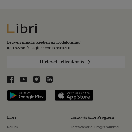
Libri
Legyen mindig képben az irodalommal!
Iratkozzon fel legfrissebb híreinkért!
Hírlevél-feliratkozás
Libri a Facebookon
Libri a Youtube-on
Libri az Instagramon
Libri a LinkedInen
Libri applikáció Szerezd meg: Google P
Libri applikáció 
Libri
Törzsvásárlói Program
Rólunk
Törzsvásárlói Programunkról