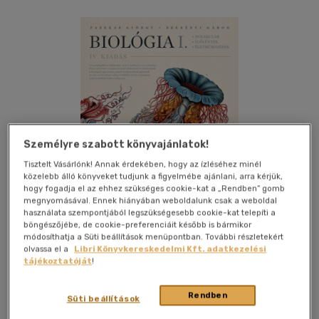
Személyre szabott könyvajánlatok!
Tisztelt Vásárlónk! Annak érdekében, hogy az ízléséhez minél
közelebb álló könyveket tudjunk a figyelmébe ajánlani, arra kérjük,
hogy fogadja el az ehhez szükséges cookie-kat a „Rendben” gomb
megnyomásával. Ennek hiányában weboldalunk csak a weboldal
használata szempontjából legszükségesebb cookie-kat telepíti a
böngészőjébe, de cookie-preferenciáit később is bármikor
módosíthatja a Süti beállítások menüpontban. További részletekért
olvassa el a
Libri Könyvkereskedelmi Kft. adatkezelési
Kívánságlistához adom
Megosztom
tájékoztatóját
!
(23 vélemény)
Rendben
Süti beállítások
Scolar Kiadó Kft.
|
2023
|
magyar nyelvű
|
keménytábla
|
591