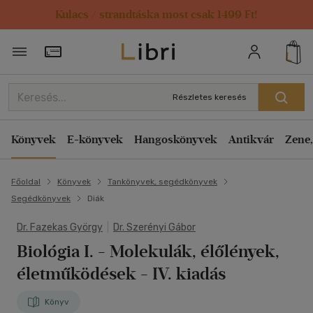
Kulacs / strandtáska most csak 1499 Ft!
Törzsvásárlói Kártya adatai
Részletes keresés
Könyvek
E-könyvek
Hangoskönyvek
Antikvár
Zene,
Főoldal
Könyvek
Tankönyvek, segédkönyvek
Segédkönyvek
Diák
Dr. Fazekas György
|
Dr. Szerényi Gábor
Biológia I.
- Molekulák, élőlények,
életműködések - IV. kiadás
Könyv