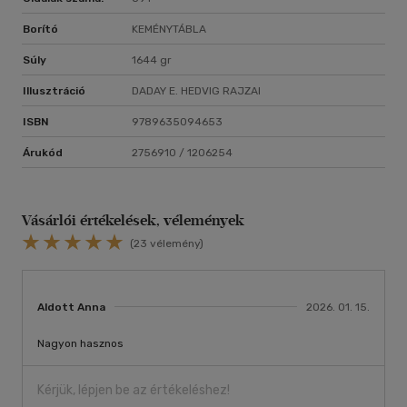
- Az élővilág fejlődése
- A viselkedés biológiája
Borító
KEMÉNYTÁBLA
Súly
1644 gr
Illusztráció
DADAY E. HEDVIG RAJZAI
ISBN
9789635094653
Árukód
2756910 / 1206254
Vásárlói értékelések, vélemények
(23 vélemény)
Aldott Anna
2026. 01. 15.
Nagyon hasznos
Kérjük, lépjen be az értékeléshez!