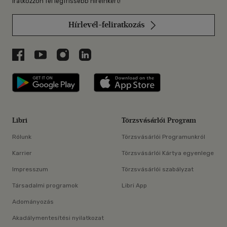
Iratkozzon fel legfrissebb híreinkért!
Hírlevél-feliratkozás
Libri a Facebookon
Libri a Youtube-on
Libri az Instagramon
Libri a LinkedInen
Libri applikáció Szerezd meg: Google P
Libri applikáció 
Libri
Törzsvásárlói Program
Rólunk
Törzsvásárlói Programunkról
Karrier
Törzsvásárlói Kártya egyenlege
Impresszum
Törzsvásárlói szabályzat
Társadalmi programok
Libri App
Adományozás
Akadálymentesítési nyilatkozat