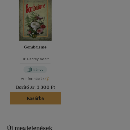
Gombaisme
Dr. Cserey Adolf
Könyv
Árinformációk
Borító ár:
3 300 Ft
Kosárba
Új megjelenések