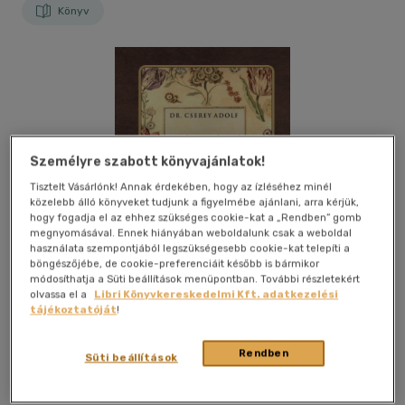
Könyv
Személyre szabott könyvajánlatok!
Tisztelt Vásárlónk! Annak érdekében, hogy az ízléséhez minél
közelebb álló könyveket tudjunk a figyelmébe ajánlani, arra kérjük,
hogy fogadja el az ehhez szükséges cookie-kat a „Rendben” gomb
megnyomásával. Ennek hiányában weboldalunk csak a weboldal
használata szempontjából legszükségesebb cookie-kat telepíti a
böngészőjébe, de cookie-preferenciáit később is bármikor
módosíthatja a Süti beállítások menüpontban. További részletekért
olvassa el a
Libri Könyvkereskedelmi Kft. adatkezelési
tájékoztatóját
!
Rendben
Kívánságlistához adom
Megosztom
Süti beállítások