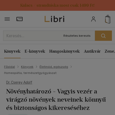
Kulacs / strandtáska most csak 1499 Ft!
Törzsvásárlói Kártya adatai
Részletes keresés
Könyvek
E-könyvek
Hangoskönyvek
Antikvár
Zene,
Főoldal
Könyvek
Életmód, egészség
Homeopátia, természetgyógyászat
Dr. Cserey Adolf
Növényhatározó
- Vagyis vezér a
virágzó növények neveinek könnyű
és biztonságos kikereséséhez