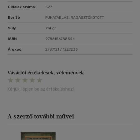
Oldalak száma:
527
Borító
PUHATÁBLÁS, RAGASZTÓKÖTÖTT
Súly
714 gr
ISBN
9786156788344
Árukód
2787121 / 1227233
Vásárlói értékelések, vélemények
Kérjük, lépjen be az értékeléshez!
A szerző további művei