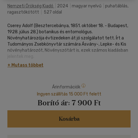
Nemzeti Örökség Kiadó
|
2024
|
magyar nyelvű
|
puhatáblás,
ragasztókötött
|
527 oldal
Cserey Adolf (Besztercebánya, 1851. október 18. - Budapest,
1928. július 28.) botanikus és entomológus.
Növényhatározója évtizedeken át jó szolgálatot tett. Írt a
Tudományos Zsebkönyvtár számára Ásvány-, Lepke- és Kis
növényhatározót, Növényszótárt is, ezek számos kiadásban
jelentek meg.
"Növényhatározóm új kiadásban jelenik meg - jeléül annak,
+ Mutass többet
hogy irodalmunkban mily nagy hézagot pótol az ily nemű
kézikönyv. Tudom, hogy az előbbi kiadások sok kívánni valót
hagytak hátra, amin nem lehet megütközni; akkora anyagot
Árinformációk
egy embernek feldolgozni távol a tudományok
metropoliszától, nem csekélység; érzi azt mindeni, ki hasonló
Ingyen szállítás 15 000 Ft felett
anyag feldolgozására vállalkozott." - írja könyve
Borító ár:
7 900 Ft
bevezetőjében maga a szerző.
Kosárba