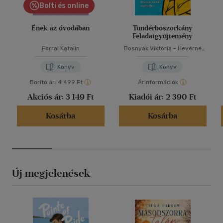
Bolti és online
Ének az óvodában
Tündérboszorkány
Feladatgyűjtemény
Forrai Katalin
Bosnyák Viktória
-
Hevérné
Kanyó Andrea
Könyv
Könyv
Borító ár:
4 499 Ft
Árinformációk
Akciós ár:
3 149 Ft
Kiadói ár:
2 390 Ft
Kosárba
Kosárba
Új megjelenések