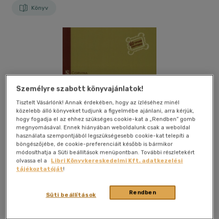
Könyv
Személyre szabott könyvajánlatok!
Tisztelt Vásárlónk! Annak érdekében, hogy az ízléséhez minél
közelebb álló könyveket tudjunk a figyelmébe ajánlani, arra kérjük,
hogy fogadja el az ehhez szükséges cookie-kat a „Rendben” gomb
megnyomásával. Ennek hiányában weboldalunk csak a weboldal
használata szempontjából legszükségesebb cookie-kat telepíti a
böngészőjébe, de cookie-preferenciáit később is bármikor
módosíthatja a Süti beállítások menüpontban. További részletekért
olvassa el a
Libri Könyvkereskedelmi Kft. adatkezelési
tájékoztatóját
!
Rendben
Kívánságlistához adom
Megosztom
Süti beállítások