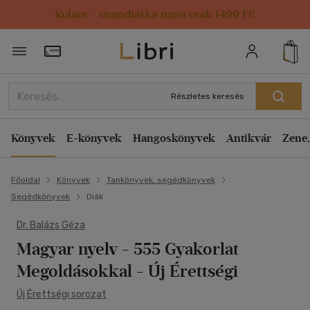
Kulacs / strandtáska most csak 1499 Ft!
Törzsvásárlói Kártya adatai
Részletes keresés
Könyvek
E-könyvek
Hangoskönyvek
Antikvár
Zene,
Főoldal
Könyvek
Tankönyvek, segédkönyvek
Segédkönyvek
Diák
Dr. Balázs Géza
Magyar nyelv - 555 Gyakorlat
Megoldásokkal
- Új Érettségi
Új Érettségi sorozat