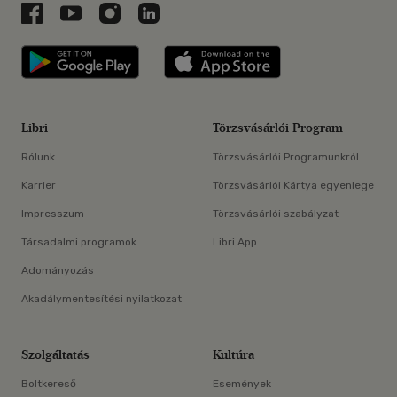
Libri a Facebookon
Libri a Youtube-on
Libri az Instagramon
Libri a LinkedInen
Libri applikáció Szerezd meg: Google P
Libri applikáció 
Libri
Törzsvásárlói Program
Rólunk
Törzsvásárlói Programunkról
Karrier
Törzsvásárlói Kártya egyenlege
Impresszum
Törzsvásárlói szabályzat
Társadalmi programok
Libri App
Adományozás
Akadálymentesítési nyilatkozat
Szolgáltatás
Kultúra
Boltkereső
Események