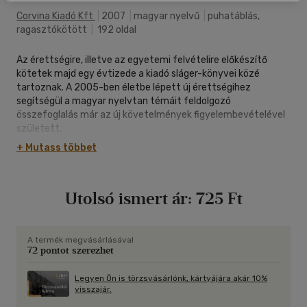
Corvina Kiadó Kft
|
2007
|
magyar nyelvű
|
puhatáblás,
ragasztókötött
|
192 oldal
Az érettségire, illetve az egyetemi felvételire előkészítő
kötetek majd egy évtizede a kiadó sláger-könyvei közé
tartoznak. A 2005-ben életbe lépett új érettségihez
segítségül a magyar nyelvtan témáit feldolgozó
összefoglalás már az új követelmények figyelembevételével
született.
+ Mutass többet
Utolsó ismert ár:
725 Ft
A termék megvásárlásával
72 pontot szerezhet
Legyen Ön is törzsvásárlónk, kártyájára akár 10%
visszajár.