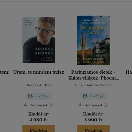
ttem!
Uram, te mindent tudsz
Párhuzamos életek -
Ha
Külön világok. Phoenix
? Budapest
Hodász András
Kocsis András Sándor
E-könyv
E-könyv
Árinformációk
Árinformációk
Kiadói ár:
Kiadói ár:
4 680 Ft
3 990 Ft
Kosárba
Kosárba