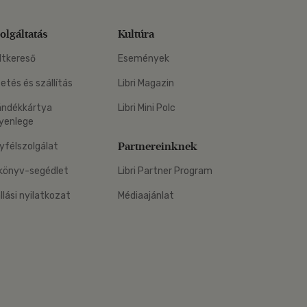
olgáltatás
Kultúra
ltkereső
Események
zetés és szállítás
Libri Magazin
ándékkártya
Libri Mini Polc
yenlege
Partnereinknek
yfélszolgálat
könyv-segédlet
Libri Partner Program
állási nyilatkozat
Médiaajánlat