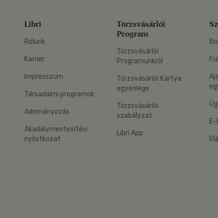
Libri
Törzsvásárlói
Sz
Program
Rólunk
Bo
Törzsvásárlói
Karrier
Fi
Programunkról
Impresszum
Aj
Törzsvásárlói Kártya
eg
egyenlege
Társadalmi programok
Üg
Törzsvásárlói
Adományozás
szabályzat
E-
Akadálymentesítési
Libri App
nyilatkozat
El
eg: Google Play
 applikáció Letölthető az App Store-ból