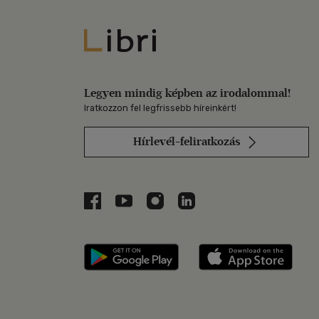
Libri
Legyen mindig képben az irodalommal!
Iratkozzon fel legfrissebb híreinkért!
Hírlevél-feliratkozás
Libri a Facebookon
Libri a Youtube-on
Libri az Instagramon
Libri a LinkedInen
Libri applikáció Szerezd m
Libri