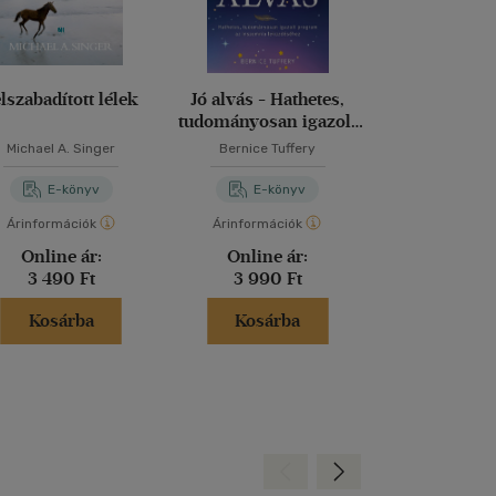
lszabadított lélek
Jó alvás - Hathetes,
Leszokn
tudományosan igazolt
dohányzás
program az inszomnia
Akaraterő 
Michael A. Singer
Bernice Tuffery
Allen Ca
leküzdéséhez
E-könyv
E-könyv
E-kö
Árinformációk
Árinformációk
Árinformáci
Online ár:
Online ár:
Online 
3 490 Ft
3 990 Ft
3 299 
Kosárba
Kosárba
Kosár
Hátra
Előre