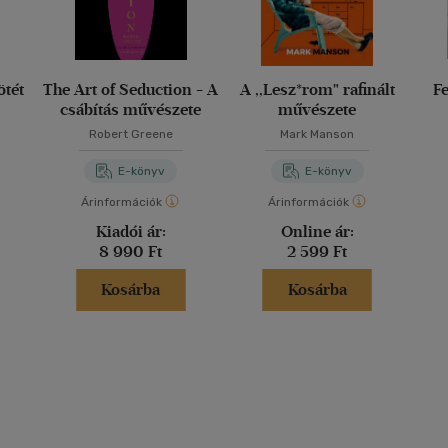
ötét
The Art of Seduction - A
A ,,Lesz*rom" rafinált
Fe
csábítás művészete
művészete
Robert Greene
Mark Manson
E-könyv
E-könyv
Árinformációk
Árinformációk
Kiadói ár:
Online ár:
8 990 Ft
2 599 Ft
Kosárba
Kosárba