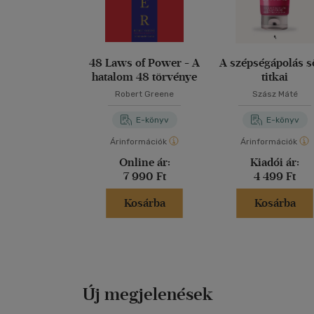
48 Laws of Power - A
A szépségápolás s
hatalom 48 törvénye
titkai
Robert Greene
Szász Máté
E-könyv
E-könyv
Árinformációk
Árinformációk
Online ár:
Kiadói ár:
7 990 Ft
4 499 Ft
Kosárba
Kosárba
Új megjelenések