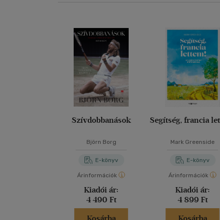
Szívdobbanások
Segítség, francia le
Björn Borg
Mark Greenside
E-könyv
E-könyv
Árinformációk
Árinformációk
Kiadói ár:
Kiadói ár:
4 490 Ft
4 899 Ft
Kosárba
Kosárba