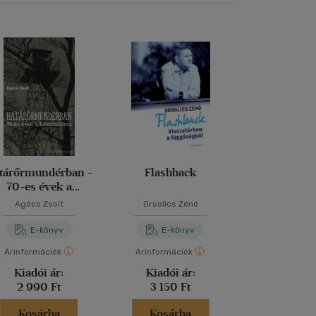
tárőrmundérban -
Flashback
Függősé
70-es évek a
Bankrabláso
határvidéken
Agócs Zsolt
Orsolics Zénó
Latinovits 
E-könyv
E-könyv
E-kö
Árinformációk
Árinformációk
Árinformáci
Kiadói ár:
Kiadói ár:
Kiadói 
2 990 Ft
3 150 Ft
6 590 
Kosárba
Kosárba
Kosár