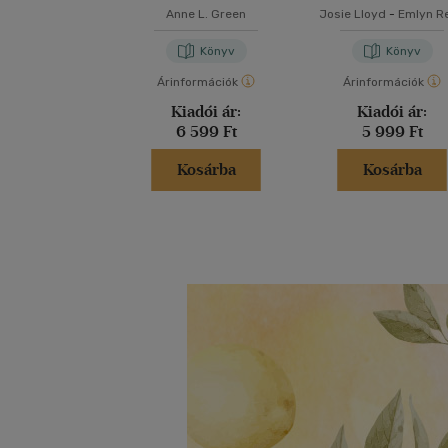
Anne L. Green
Josie Lloyd
-
Emlyn R
Könyv
Könyv
Árinformációk
Árinformációk
Kiadói ár:
Kiadói ár:
6 599 Ft
5 999 Ft
Kosárba
Kosárba