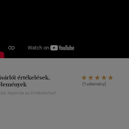
ásárlói értékelések,
élemények
(1 vélemény)
rjük, lépjen be az értékeléshez!