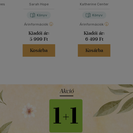
ees
Sarah Hope
Katherine Center
Könyv
Könyv
Árinformációk
Árinformációk
Kiadói ár:
Kiadói ár:
5 999 Ft
6 499 Ft
Kosárba
Kosárba