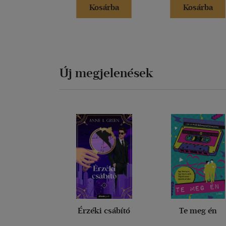
Kosárba
Kosárba
Új megjelenések
Érzéki csábító
Te meg én