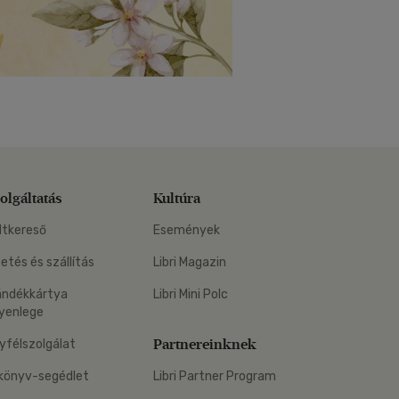
olgáltatás
Kultúra
ltkereső
Események
zetés és szállítás
Libri Magazin
ándékkártya
Libri Mini Polc
yenlege
Partnereinknek
yfélszolgálat
könyv-segédlet
Libri Partner Program