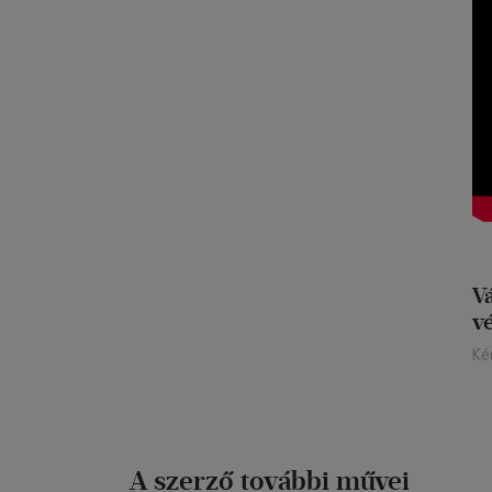
V
v
Ké
A szerző további művei