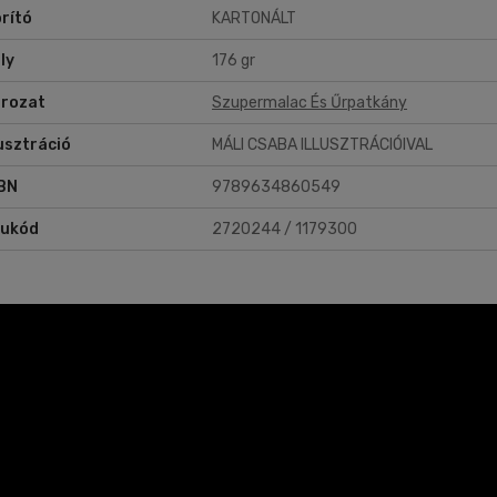
rító
KARTONÁLT
ly
176 gr
rozat
Szupermalac És Űrpatkány
lusztráció
MÁLI CSABA ILLUSZTRÁCIÓIVAL
BN
9789634860549
rukód
2720244 / 1179300