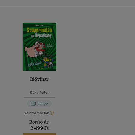
Idővihar
Dóka Péter
Könyv
Árinformációk
Borító ár:
2 499 Ft