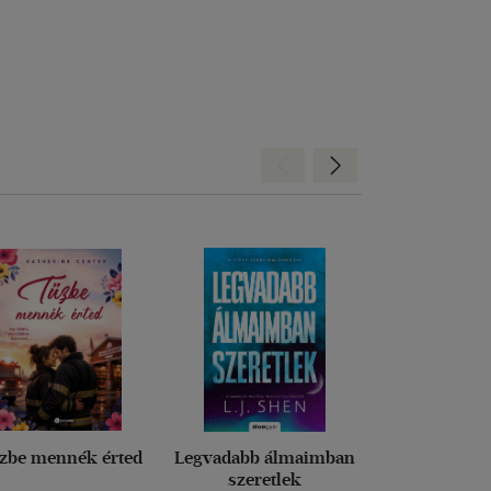
Hátra
Előre
zbe mennék érted
Legvadabb álmaimban
Édes újrak
szeretlek