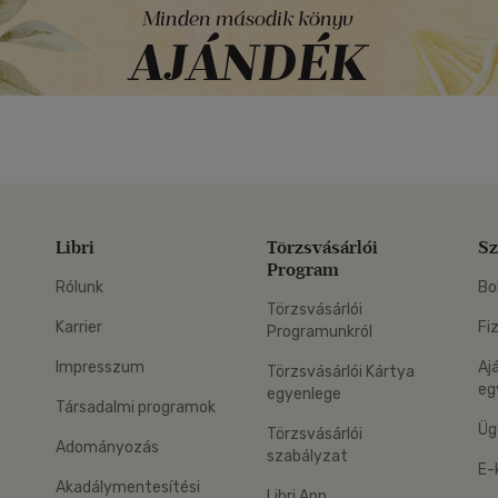
Libri
Törzsvásárlói
Sz
Program
Rólunk
Bo
Törzsvásárlói
Karrier
Fi
Programunkról
Impresszum
Aj
Törzsvásárlói Kártya
eg
egyenlege
Társadalmi programok
Üg
Törzsvásárlói
Adományozás
szabályzat
E-
Akadálymentesítési
Libri App