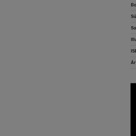
Bo
Sú
So
Il
IS
Á