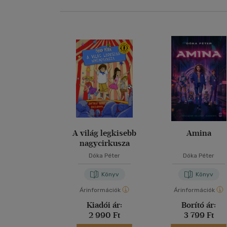
A világ legkisebb
Amina
nagycirkusza
Dóka Péter
Dóka Péter
Könyv
Könyv
Árinformációk
Árinformációk
Kiadói ár:
Borító ár:
2 990 Ft
3 799 Ft