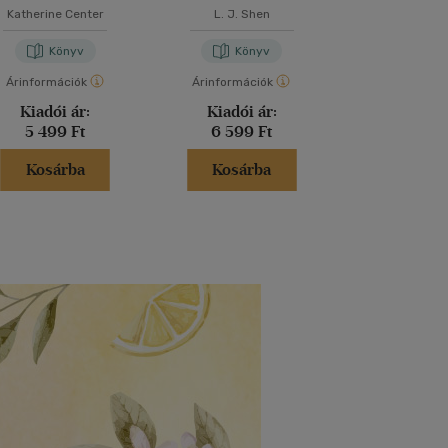
Katherine Center
L. J. Shen
Hannah L
Könyv
Könyv
Kön
Árinformációk
Árinformációk
Árinformáci
Kiadói ár:
Kiadói ár:
Kiadói 
5 499 Ft
6 599 Ft
6 499 
Kosárba
Kosárba
Kosár