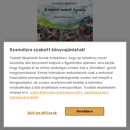
Személyre szabott könyvajánlatok!
Tisztelt Vásárlónk! Annak érdekében, hogy az ízléséhez minél
közelebb álló könyveket tudjunk a figyelmébe ajánlani, arra kérjük,
hogy fogadja el az ehhez szükséges cookie-kat a „Rendben” gomb
megnyomásával. Ennek hiányában weboldalunk csak a weboldal
használata szempontjából legszükségesebb cookie-kat telepíti a
böngészőjébe, de cookie-preferenciáit később is bármikor
módosíthatja a Süti beállítások menüpontban. További részletekért
olvassa el a
Libri Könyvkereskedelmi Kft. adatkezelési
Kívánságlistához adom
Megosztom
tájékoztatóját
!
Rendben
Süti beállítások
Napkút Kiadó Kft
|
2023
|
magyar nyelvű
|
ragasztókötött
|
160 oldal