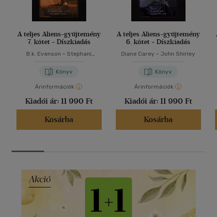
A teljes Aliens-gyűjtemény
A teljes Aliens-gyűjtemény
7. kötet - Díszkiadás
6. kötet - Díszkiadás
B.k. Evenson
-
Stephani
Diane Carey
-
John Shirley
Danelle Perry
Könyv
Könyv
Árinformációk
Árinformációk
Kiadói ár:
11 990 Ft
Kiadói ár:
11 990 Ft
Kosárba
Kosárba