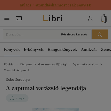
Kulacs / strandtáska most csak 1499 Ft!
Törzsvásárlói Kártya adatai
Részletes keresés
Könyvek
E-könyvek
Hangoskönyvek
Antikvár
Zene,
Főoldal
Könyvek
Gyermek és ifjúsági
Gyermekirodalom
További könyveink
Dobó Dorottya
A zapumai varázsló legendája
Könyv