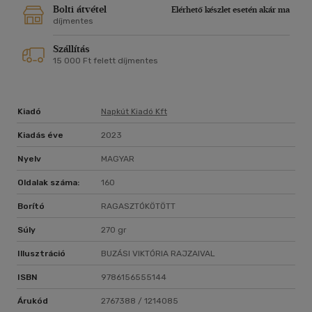
Bolti átvétel
Elérhető készlet esetén akár ma
díjmentes
Szállítás
15 000 Ft felett díjmentes
Kiadó
Napkút Kiadó Kft
Kiadás éve
2023
Nyelv
MAGYAR
Oldalak száma:
160
Borító
RAGASZTÓKÖTÖTT
Súly
270 gr
Illusztráció
BUZÁSI VIKTÓRIA RAJZAIVAL
ISBN
9786156555144
Árukód
2767388 / 1214085