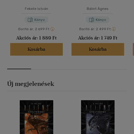
Fekete István
Bálint Ágnes
Könyv
Könyv
Borító ár:
2 699 Ft
Borító ár:
2 499 Ft
Akciós ár:
1 889 Ft
Akciós ár:
1 749 Ft
Kosárba
Kosárba
Új megjelenések