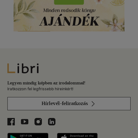
Libri
Legyen mindig képben az irodalommal!
Iratkozzon fel legfrissebb híreinkért!
Hírlevél-feliratkozás
Libri a Facebookon
Libri a Youtube-on
Libri az Instagramon
Libri a LinkedInen
Libri applikáció Szerezd meg: Google P
Libri applikáció 