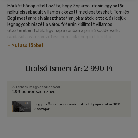
Már két hónap eltelt azóta, hogy Zapuma utcáin egy sofőr
nélkül elszabadult villamos okozott meglepetéseket. Tomi és
Bogi mostanra elválaszthatatlan jóbarátok lettek, és idejük
legnagyobb részét a város főterén kiállított villamos
utasterében töltik. Egy nap azonban a jármű köddé válik,
ráadásul a város vezetése nem sok energiát fordít a
felkutatására, így hőseink maguk kénytelenek a nyomába
+ Mutass többet
eredni. Ebben segítségükre van Horgas Viki (a közismert
villamosirányító lánya), Monostori Gabi (a rendőrfőkapitány
fia), valamint Zsigmond bácsi (a nyugalmazott időjós).
Utolsó ismert ár:
2 990 Ft
Kik rabolták el a villamost? Mi köze mindennek a Zapumai
Állatkertben történt betöréshez? És hogyan vezetnek el a
szálak Wilhelm Fischerig, az ismert zapumai bűvészig, akinek
még a villamos oldalára ragadt plakáthoz is köze lehet?
A termék megvásárlásával
299 pontot szerezhet
Ezekre a kérdésekre keresi a választ Tomi, Bogi és újdonsült
segítőik, de ugyanezek a kérdések foglalkoztatják Bodobács
Barbarát, a megállíthatatlan riportert is, aki csapatával ismét
Legyen Ön is törzsvásárlónk, kártyájára akár 10%
visszajár.
az igazság nyomába ered.