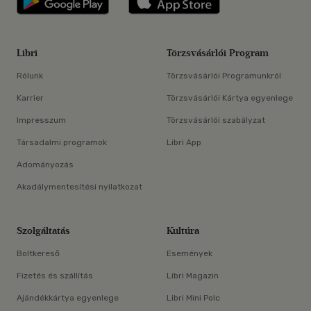
Libri
Törzsvásárlói Program
Rólunk
Törzsvásárlói Programunkról
Karrier
Törzsvásárlói Kártya egyenlege
Impresszum
Törzsvásárlói szabályzat
Társadalmi programok
Libri App
Adományozás
Akadálymentesítési nyilatkozat
Szolgáltatás
Kultúra
Boltkereső
Események
Fizetés és szállítás
Libri Magazin
Ajándékkártya egyenlege
Libri Mini Polc