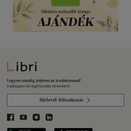
Libri
Legyen mindig képben az irodalommal!
Iratkozzon fel legfrissebb híreinkért!
Hírlevél-feliratkozás
Libri a Facebookon
Libri a Youtube-on
Libri az Instagramon
Libri a LinkedInen
Libri applikáció Szerezd meg: Google P
Libri applikáció 