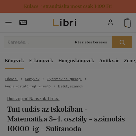
Kulacs / strandtáska most csak 1499 Ft!
Törzsvásárlói Kártya adatai
Részletes keresés
Könyvek
E-könyvek
Hangoskönyvek
Antikvár
Zene,
Főoldal
Könyvek
Gyermek és ifjúsági
Foglalkoztató, fejl., kifestő
Betűk, számok
Diószeginé Nanszák Tímea
Tuti tudás az iskolában -
Matematika 3-4. osztály - számolás
10000-ig
- Sulitanoda