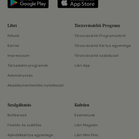
Libri
Törzsvásárlói Program
Rólunk
Törzsvásárlói Programunkról
Karrier
Törzsvásárlói Kártya egyenlege
Impresszum
Törzsvásárlói szabályzat
Társadalmi programok
Libri App
Adományozás
Akadálymentesítési nyilatkozat
Szolgáltatás
Kultúra
Boltkereső
Események
Fizetés és szállítás
Libri Magazin
Ajándékkártya egyenlege
Libri Mini Polc