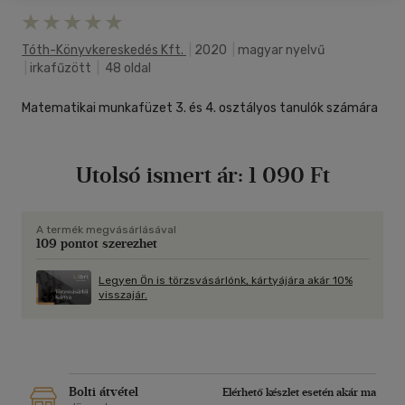
Tóth-Könyvkereskedés Kft.
|
2020
|
magyar nyelvű
|
irkafűzött
|
48 oldal
Matematikai munkafüzet 3. és 4. osztályos tanulók számára
Utolsó ismert ár:
1 090 Ft
A termék megvásárlásával
109 pontot szerezhet
Legyen Ön is törzsvásárlónk, kártyájára akár 10%
visszajár.
Bolti átvétel
Elérhető készlet esetén akár ma