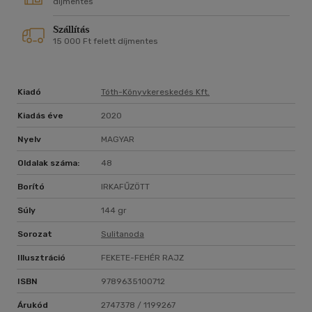
díjmentes
Szállítás
15 000 Ft felett díjmentes
Kiadó
Tóth-Könyvkereskedés Kft.
Kiadás éve
2020
Nyelv
MAGYAR
Oldalak száma:
48
Borító
IRKAFŰZÖTT
Súly
144 gr
Sorozat
Sulitanoda
Illusztráció
FEKETE-FEHÉR RAJZ
ISBN
9789635100712
Árukód
2747378 / 1199267