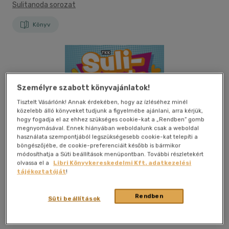
Sulitanoda sorozat
Könyv
Személyre szabott könyvajánlatok!
Tisztelt Vásárlónk! Annak érdekében, hogy az ízléséhez minél
közelebb álló könyveket tudjunk a figyelmébe ajánlani, arra kérjük,
hogy fogadja el az ehhez szükséges cookie-kat a „Rendben” gomb
megnyomásával. Ennek hiányában weboldalunk csak a weboldal
használata szempontjából legszükségesebb cookie-kat telepíti a
böngészőjébe, de cookie-preferenciáit később is bármikor
módosíthatja a Süti beállítások menüpontban. További részletekért
olvassa el a
Libri Könyvkereskedelmi Kft. adatkezelési
tájékoztatóját
!
Rendben
Süti beállítások
Kívánságlistához adom
Megosztom