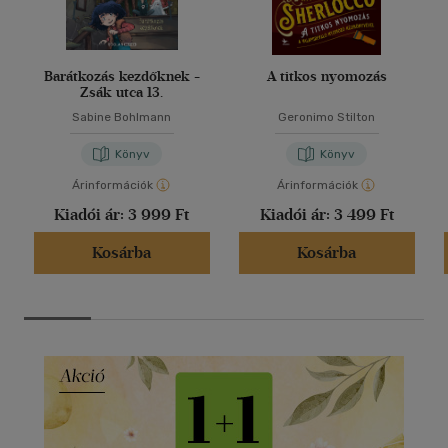
Barátkozás kezdőknek -
A titkos nyomozás
Zsák utca 13.
Sabine Bohlmann
Geronimo Stilton
Könyv
Könyv
Árinformációk
Árinformációk
Kiadói ár:
3 999 Ft
Kiadói ár:
3 499 Ft
Kosárba
Kosárba