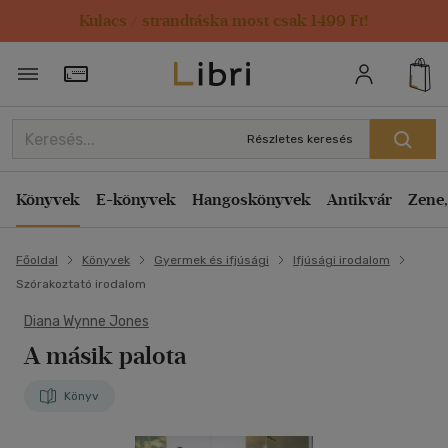
Kulacs / strandtáska most csak 1499 Ft!
Törzsvásárlói Kártya adatai
Részletes keresés
Könyvek
E-könyvek
Hangoskönyvek
Antikvár
Zene,
Főoldal
Könyvek
Gyermek és ifjúsági
Ifjúsági irodalom
Szórakoztató irodalom
Diana Wynne Jones
A másik palota
Könyv