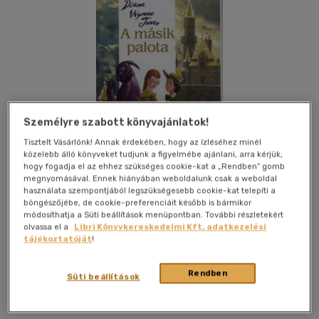
Személyre szabott könyvajánlatok!
Tisztelt Vásárlónk! Annak érdekében, hogy az ízléséhez minél
közelebb álló könyveket tudjunk a figyelmébe ajánlani, arra kérjük,
hogy fogadja el az ehhez szükséges cookie-kat a „Rendben” gomb
megnyomásával. Ennek hiányában weboldalunk csak a weboldal
használata szempontjából legszükségesebb cookie-kat telepíti a
böngészőjébe, de cookie-preferenciáit később is bármikor
módosíthatja a Süti beállítások menüpontban. További részletekért
olvassa el a
Libri Könyvkereskedelmi Kft. adatkezelési
Kívánságlistához adom
Megosztom
tájékoztatóját
!
Rendben
Süti beállítások
Pongrác
|
2011
|
magyar nyelvű
|
keménytábla, védőborító
|
302 oldal