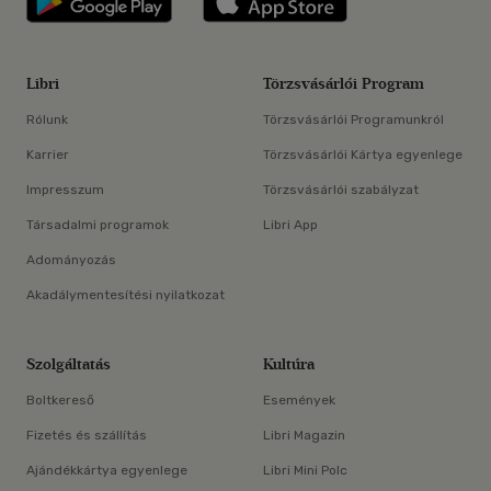
Libri
Törzsvásárlói Program
Rólunk
Törzsvásárlói Programunkról
Karrier
Törzsvásárlói Kártya egyenlege
Impresszum
Törzsvásárlói szabályzat
Társadalmi programok
Libri App
Adományozás
Akadálymentesítési nyilatkozat
Szolgáltatás
Kultúra
Boltkereső
Események
Fizetés és szállítás
Libri Magazin
Ajándékkártya egyenlege
Libri Mini Polc