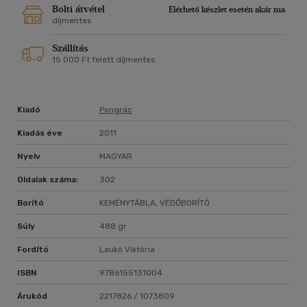
Bolti átvétel
Elérhető készlet esetén akár ma
díjmentes
Szállítás
15 000 Ft felett díjmentes
Kiadó
Pongrác
Kiadás éve
2011
Nyelv
MAGYAR
Oldalak száma:
302
Borító
KEMÉNYTÁBLA, VÉDŐBORÍTÓ
Súly
488 gr
Fordító
Laukó Viktória
ISBN
9786155131004
Árukód
2217826 / 1073809