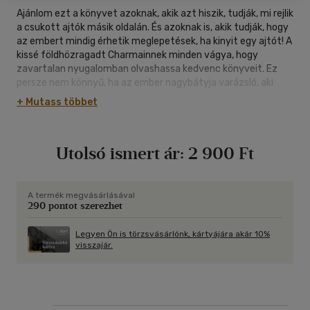
Ajánlom ezt a könyvet azoknak, akik azt hiszik, tudják, mi rejlik
a csukott ajtók másik oldalán. És azoknak is, akik tudják, hogy
az embert mindig érhetik meglepetések, ha kinyit egy ajtót! A
kissé földhözragadt Charmainnek minden vágya, hogy
zavartalan nyugalomban olvashassa kedvenc könyveit. Ez
persze nem könnyű, ha az ember nagybátyja varázsló, aki
ráadásul éppen segítségre szorul. A másik palota izgalmasabb
+ Mutass többet
mint a világ legjobb vidámparkjának legelvarázsoltabb
kastélya. És én is szeretnék egy ilyen nagybácsit! A napokban
elhunyt Diana Wayne Jones könyvében ismét remek
Utolsó ismert ár:
2 900 Ft
szereplőkkel találkozhatunk, akikre számtalan kaland vár, ám
a rengeteg váratlan fordulat után végül most is minden a
helyére kerül.
A termék megvásárlásával
290 pontot szerezhet
Legyen Ön is törzsvásárlónk, kártyájára akár 10%
visszajár.