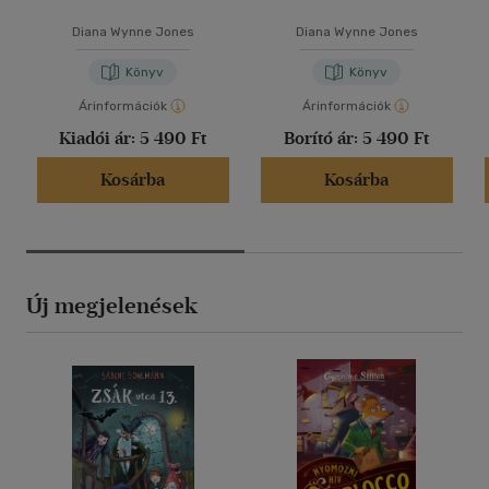
Diana Wynne Jones
Diana Wynne Jones
Könyv
Könyv
Árinformációk
Árinformációk
Kiadói ár:
5 490 Ft
Borító ár:
5 490 Ft
Kosárba
Kosárba
Új megjelenések