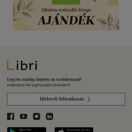
Libri
Legyen mindig képben az irodalommal!
Iratkozzon fel legfrissebb híreinkért!
Hírlevél-feliratkozás
Libri a Facebookon
Libri a Youtube-on
Libri az Instagramon
Libri a LinkedInen
Libri applikáció Szerezd meg: Google P
Libri applikáció 