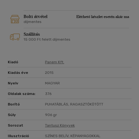
Bolti átvétel
Elérhető készlet esetén akár ma
díjmentes
Szállítás
15 000 Ft felett díjmentes
Kiadó
Panem Kft.
Kiadás éve
2015
Nyelv
MAGYAR
Oldalak száma:
376
Borító
PUHATÁBLÁS, RAGASZTÓKÖTÖTT
Súly
906 gr
Sorozat
Tantusz Könyvek
Illusztráció
SZÍNES BELÍV, KÉPANYAGOKKAL