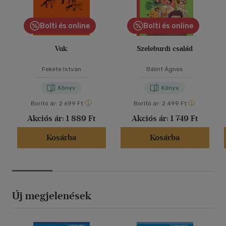
Bolti és online
Bolti és online
Vuk
Szeleburdi család
Fekete István
Bálint Ágnes
Könyv
Könyv
Borító ár:
2 699 Ft
Borító ár:
2 499 Ft
Akciós ár:
1 889 Ft
Akciós ár:
1 749 Ft
Kosárba
Kosárba
Új megjelenések