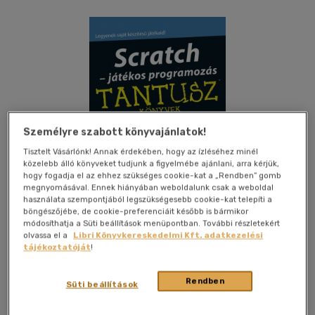
Személyre szabott könyvajánlatok!
Tisztelt Vásárlónk! Annak érdekében, hogy az ízléséhez minél
közelebb álló könyveket tudjunk a figyelmébe ajánlani, arra kérjük,
hogy fogadja el az ehhez szükséges cookie-kat a „Rendben” gomb
megnyomásával. Ennek hiányában weboldalunk csak a weboldal
használata szempontjából legszükségesebb cookie-kat telepíti a
böngészőjébe, de cookie-preferenciáit később is bármikor
módosíthatja a Süti beállítások menüpontban. További részletekért
olvassa el a
Libri Könyvkereskedelmi Kft. adatkezelési
tájékoztatóját
!
Kívánságlistához adom
Megosztom
Rendben
Süti beállítások
(1 vélemény)
Panem Kft.
|
2015
|
magyar nyelvű
|
puhatáblás,