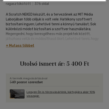
ragasztókötött
|
376 oldal
A Scratch NEKED készült, és a tervezőinek az MIT Média
Laborjában több céljuk is volt vele: Hatékony szoftvert
biztosítani ingyen; Lehetővé tenni a könnyű tanulást; Sok
különböző módot biztosítani a szoftver használatára;
Megengedni, hogy keresgélhess más projektek között,
játszhass velük és módosíthasd őket; Lehetővé tenni, hogy
megoszd a projektjeidet; Létrehozni egy online közösséget,
+ Mutass többet
ahol tanulhattok egymástól.
Utolsó ismert ár:
5 400 Ft
A termék megvásárlásával
540 pontot szerezhet
Legyen Ön is törzsvásárlónk, kártyájára akár 10%
visszajár.