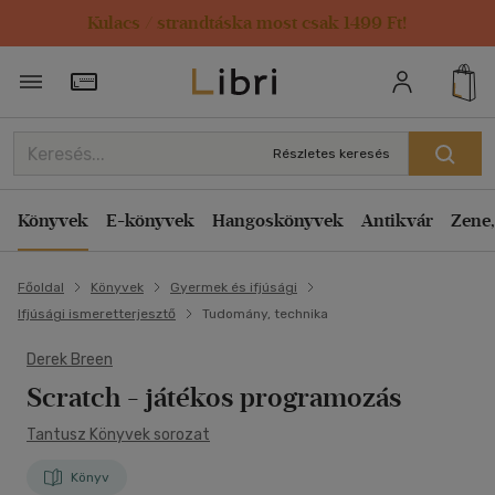
Kulacs / strandtáska most csak 1499 Ft!
Törzsvásárlói Kártya adatai
Részletes keresés
Könyvek
E-könyvek
Hangoskönyvek
Antikvár
Zene,
Főoldal
Könyvek
Gyermek és ifjúsági
Ifjúsági ismeretterjesztő
Tudomány, technika
Derek Breen
Scratch - játékos programozás
Tantusz Könyvek sorozat
Könyv