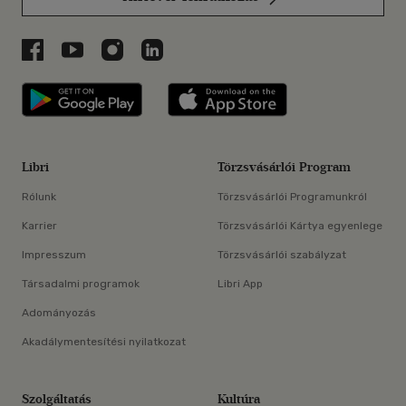
Libri a Facebookon
Libri a Youtube-on
Libri az Instagramon
Libri a LinkedInen
Libri applikáció Szerezd meg: Google P
Libri applikáció 
Libri
Törzsvásárlói Program
Rólunk
Törzsvásárlói Programunkról
Karrier
Törzsvásárlói Kártya egyenlege
Impresszum
Törzsvásárlói szabályzat
Társadalmi programok
Libri App
Adományozás
Akadálymentesítési nyilatkozat
Szolgáltatás
Kultúra