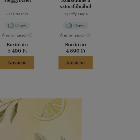
Meggyőztél!
Szabadulás a
Tanácsos
sztorifóbiából
Jack Nasher
Györffy Kinga
Görög Ibo
Könyv
Könyv
Kön
Árinformációk
Árinformációk
Árinformáci
Borító ár:
Borító ár:
Borító 
5 490 Ft
4 890 Ft
4 999 
Kosárba
Kosárba
Kosár