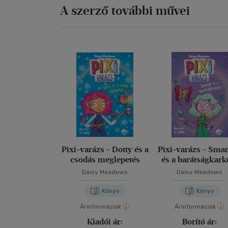
A szerző további művei
Pixi-varázs - Dotty és a
Pixi-varázs - Sma
csodás meglepetés
és a barátságkark
Daisy Meadows
Daisy Meadows
Könyv
Könyv
Árinformációk
Árinformációk
Kiadói ár:
Borító ár: