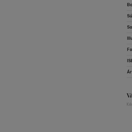
Bo
Sú
So
Il
Fo
IS
Á
V
Ké