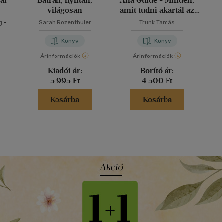
ai
Bátran, nyíltan,
Alfa Guide - Minden,
világosan
amit tudni akartál az
alfa generációról
g
-
Sarah Rozenthuler
Trunk Tamás
ztina
Könyv
Könyv
Árinformációk
Árinformációk
Kiadói ár:
Borító ár:
5 995 Ft
4 500 Ft
Kosárba
Kosárba