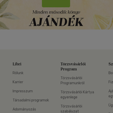
Libri
Törzsvásárlói
Sz
Program
Rólunk
Bo
Törzsvásárlói
Karrier
Fi
Programunkról
Impresszum
Aj
Törzsvásárlói Kártya
eg
egyenlege
Társadalmi programok
Üg
Törzsvásárlói
Adományozás
szabályzat