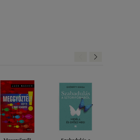
Hátra
Előre