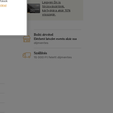
Kártya
ítások
Legyen Ön is
Vallás, mitológia
lési
m
törzsvásárlónk,
Képeslap
kártyájára akár 10%
02
és Természet
visszajár.
yv
Naptár
k
Papír, írószer
t
ok
Bolti átvétel
Elérhető készlet esetén akár ma
díjmentes
Szállítás
15 000 Ft felett díjmentes