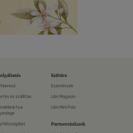
olgáltatás
Kultúra
ltkereső
Események
zetés és szállítás
Libri Magazin
ándékkártya
Libri Mini Polc
yenlege
Partnereinknek
yfélszolgálat