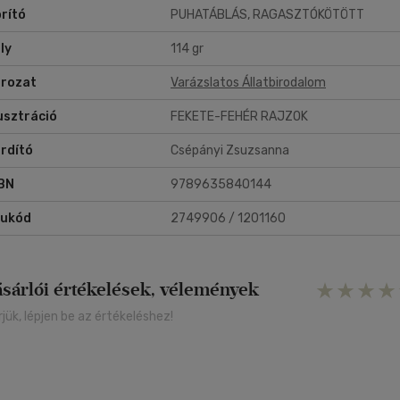
rító
PUHATÁBLÁS, RAGASZTÓKÖTÖTT
ly
114 gr
rozat
Varázslatos Állatbirodalom
lusztráció
FEKETE-FEHÉR RAJZOK
rdító
Csépányi Zsuzsanna
BN
9789635840144
rukód
2749906 / 1201160
ásárlói értékelések, vélemények
rjük, lépjen be az értékeléshez!