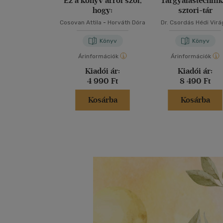
Ez a könyv arról szól,
Tárgyalástechnik
hogy:
sztori-tár
Cosovan Attila
-
Horváth Dóra
Dr. Csordás Hédi Virá
Ecsediné Dr. Szabó Kris
Könyv
Könyv
Árinformációk
Árinformációk
Kiadói ár:
Kiadói ár:
4 990 Ft
8 490 Ft
Kosárba
Kosárba