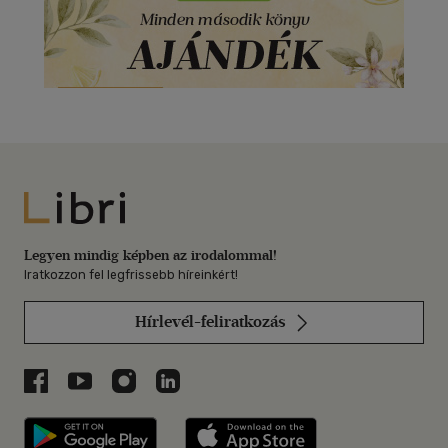
Libri
Legyen mindig képben az irodalommal!
Iratkozzon fel legfrissebb híreinkért!
Hírlevél-feliratkozás
Libri a Facebookon
Libri a Youtube-on
Libri az Instagramon
Libri a LinkedInen
Libri applikáció Szerezd meg: Google P
Libri applikáció 