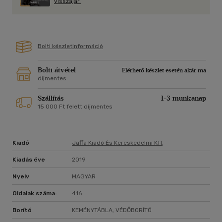
visszajár.
érzékletességgel rajzolódnak ki a közös sorsok egyéni drámái,
legyen az a zsidók üldöztetése, a fronton harcoló katonák
végzete vagy a túlélők és az otthon maradottak gyötrelmes
küzdelme. A kalandos történetben megelevenedik a háború
Bolti készletinformáció
sokkjából lassan magához térő Európa mindennapjainak
hangulata, és az olvasó elé tárul egy olyan szerelem, amelyet
a legnagyobb sötétség sem tud kioltani.
Bolti átvétel
Elérhető készlet esetén akár ma
díjmentes
Szállítás
1-3 munkanap
15 000 Ft felett díjmentes
Kiadó
Jaffa Kiadó És Kereskedelmi Kft
Kiadás éve
2019
Nyelv
MAGYAR
Oldalak száma:
416
Borító
KEMÉNYTÁBLA, VÉDŐBORÍTÓ