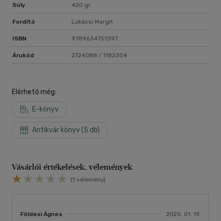
Súly
420 gr
Fordító
Lukácsi Margit
ISBN
9789634751397
Árukód
2724088 / 1182304
Elérhető még:
E-könyv
Antikvár könyv (5 db)
Vásárlói értékelések, vélemények
(1 vélemény)
Földesi Ágnes
2025. 01. 19.