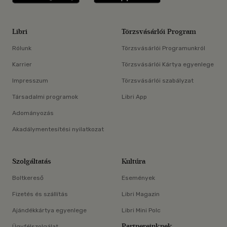
Libri
Törzsvásárlói Program
Rólunk
Törzsvásárlói Programunkról
Karrier
Törzsvásárlói Kártya egyenlege
Impresszum
Törzsvásárlói szabályzat
Társadalmi programok
Libri App
Adományozás
Akadálymentesítési nyilatkozat
Szolgáltatás
Kultúra
Boltkereső
Események
Fizetés és szállítás
Libri Magazin
Ajándékkártya egyenlege
Libri Mini Polc
Partnereinknek
Ügyfélszolgálat