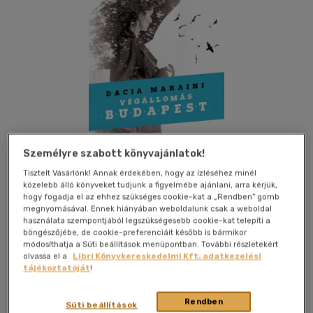
Személyre szabott könyvajánlatok!
Tisztelt Vásárlónk! Annak érdekében, hogy az ízléséhez minél
közelebb álló könyveket tudjunk a figyelmébe ajánlani, arra kérjük,
hogy fogadja el az ehhez szükséges cookie-kat a „Rendben” gomb
megnyomásával. Ennek hiányában weboldalunk csak a weboldal
Kívánságlistához adom
Megosztom
használata szempontjából legszükségesebb cookie-kat telepíti a
böngészőjébe, de cookie-preferenciáit később is bármikor
módosíthatja a Süti beállítások menüpontban. További részletekért
(1 vélemény)
olvassa el a
Libri Könyvkereskedelmi Kft. adatkezelési
tájékoztatóját
!
Jaffa Kiadó És Kereskedelmi Kft
|
2019
|
magyar nyelvű
|
keménytábla, védőborító
|
416 oldal
Rendben
Süti beállítások