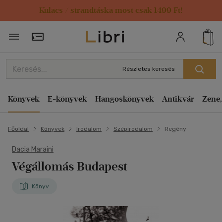
Kulacs / strandtáska most csak 1499 Ft!
Törzsvásárlói Kártya adatai
Részletes keresés
Könyvek
E-könyvek
Hangoskönyvek
Antikvár
Zene,
Főoldal
Könyvek
Irodalom
Szépirodalom
Regény
Dacia Maraini
Végállomás Budapest
Könyv