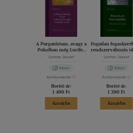
A Purgatórium, avagy a
Fogatlan fogaskeré
Pokolban még Lucifer
rendszerváltozás i
az úr
Czotter József
Czotter József
Könyv
Könyv
Árinformációk
Árinformációk
Borító ár:
Borító ár:
1 490 Ft
1 290 Ft
Kosárba
Kosárba