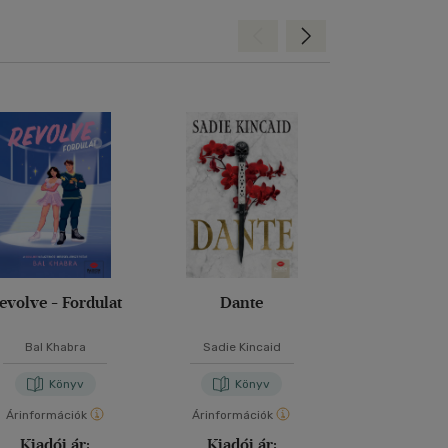
Hátra
Előre
evolve - Fordulat
Dante
Ne bízz sen
Bal Khabra
Sadie Kincaid
P. C. Har
Könyv
Könyv
Kön
Árinformációk
Árinformációk
Árinformáci
Kiadói ár:
Kiadói ár:
Kiadói 