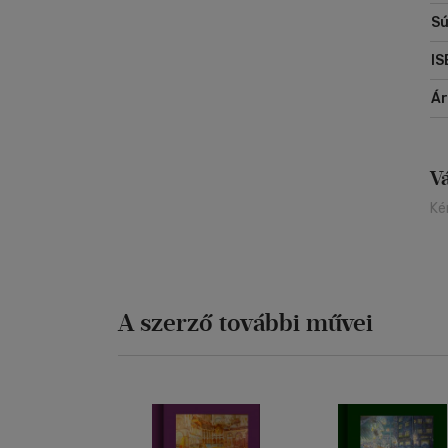
Sú
IS
Á
V
Ké
A szerző további művei