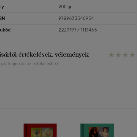
ly
200 gr
BN
9789633540954
rukód
2229197 / 1113465
ásárlói értékelések, vélemények
rjük, lépjen be az értékeléshez!