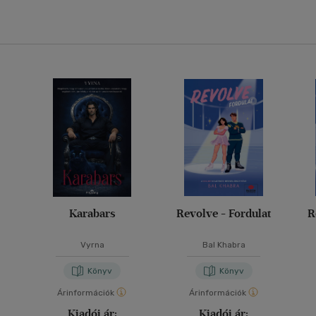
Karabars
Revolve - Fordulat
R
Vyrna
Bal Khabra
Könyv
Könyv
Árinformációk
Árinformációk
Kiadói ár:
Kiadói ár: