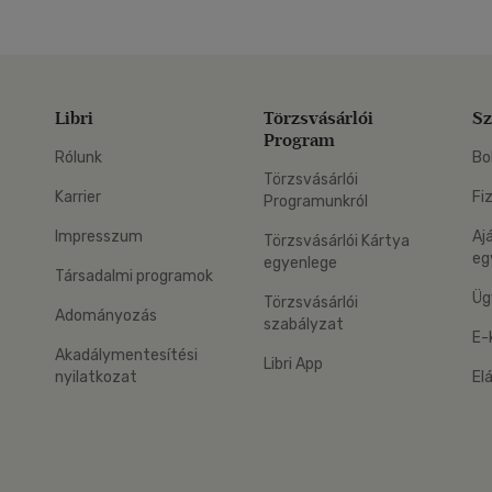
Libri
Törzsvásárlói
Sz
Program
Rólunk
Bo
Törzsvásárlói
Karrier
Fi
Programunkról
Impresszum
Aj
Törzsvásárlói Kártya
eg
egyenlege
Társadalmi programok
Üg
Törzsvásárlói
Adományozás
szabályzat
E-
Akadálymentesítési
Libri App
nyilatkozat
El
eg: Google Play
 applikáció Letölthető az App Store-ból