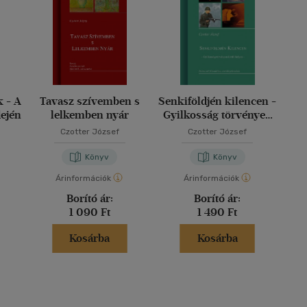
k - A
Tavasz szívemben s
Senkiföldjén kilencen -
dején
lelkemben nyár
Gyilkosság törvényen
kívüli helyen
Czotter József
Czotter József
Könyv
Könyv
Árinformációk
Árinformációk
Borító ár:
Borító ár:
1 090 Ft
1 490 Ft
Kosárba
Kosárba