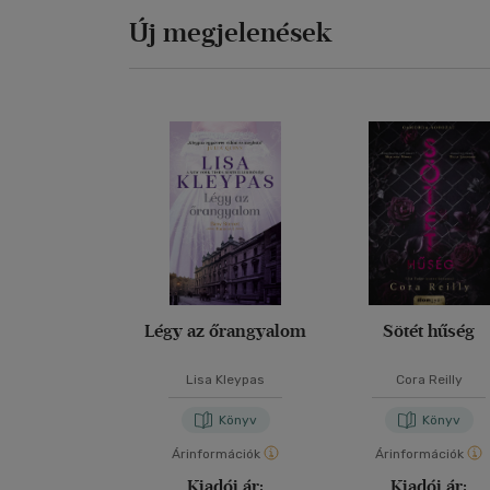
Új megjelenések
Légy az őrangyalom
Sötét hűség
Lisa Kleypas
Cora Reilly
Könyv
Könyv
Árinformációk
Árinformációk
Kiadói ár:
Kiadói ár: