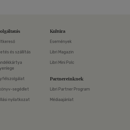
olgáltatás
Kultúra
ltkereső
Események
zetés és szállítás
Libri Magazin
ándékkártya
Libri Mini Polc
yenlege
Partnereinknek
yfélszolgálat
könyv-segédlet
Libri Partner Program
állási nyilatkozat
Médiaajánlat