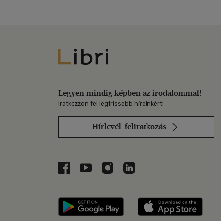
Libri
Legyen mindig képben az irodalommal!
Iratkozzon fel legfrissebb híreinkért!
Hírlevél-feliratkozás
Libri a Facebookon
Libri a Youtube-on
Libri az Instagramon
Libri a LinkedInen
Libri applikáció Szerezd m
Libri