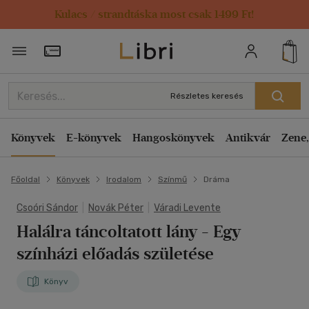
Kulacs / strandtáska most csak 1499 Ft!
Törzsvásárlói Kártya adatai
Részletes keresés
Könyvek
E-könyvek
Hangoskönyvek
Antikvár
Zene,
Főoldal
Könyvek
Irodalom
Színmű
Dráma
Csoóri Sándor
|
Novák Péter
|
Váradi Levente
Halálra táncoltatott lány
- Egy
színházi előadás születése
Könyv