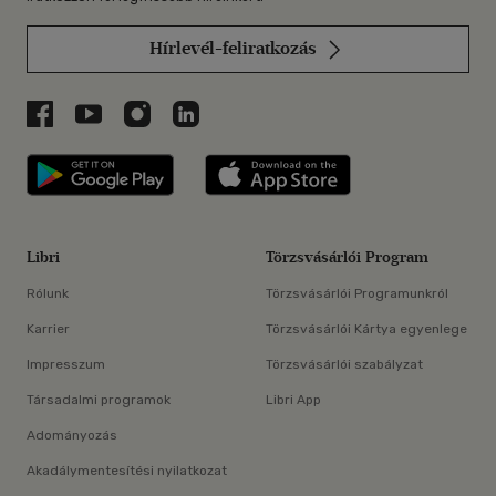
Hírlevél-feliratkozás
Libri a Facebookon
Libri a Youtube-on
Libri az Instagramon
Libri a LinkedInen
Libri applikáció Szerezd meg: Google P
Libri applikáció 
Libri
Törzsvásárlói Program
Rólunk
Törzsvásárlói Programunkról
Karrier
Törzsvásárlói Kártya egyenlege
Impresszum
Törzsvásárlói szabályzat
Társadalmi programok
Libri App
Adományozás
Akadálymentesítési nyilatkozat