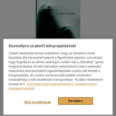
Személyre szabott könyvajánlatok!
Tisztelt Vásárlónk! Annak érdekében, hogy az ízléséhez minél
közelebb álló könyveket tudjunk a figyelmébe ajánlani, arra kérjük,
hogy fogadja el az ehhez szükséges cookie-kat a „Rendben” gomb
megnyomásával. Ennek hiányában weboldalunk csak a weboldal
használata szempontjából legszükségesebb cookie-kat telepíti a
böngészőjébe, de cookie-preferenciáit később is bármikor
módosíthatja a Süti beállítások menüpontban. További részletekért
olvassa el a
Libri Könyvkereskedelmi Kft. adatkezelési
tájékoztatóját
!
Kívánságlistához adom
Megosztom
Rendben
Süti beállítások
Erdélyi Szalon
|
2021
|
magyar nyelvű
|
cérnafűzött,
keménytáblás
|
141 oldal