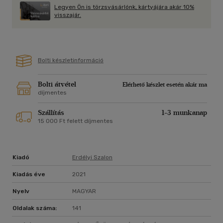
több emberöltőnyinek tűnő betűrengetegben. Jut eszembe a
Legyen Ön is törzsvásárlónk, kártyájára akár 10%
Nomád Napló második esszéje szól a kérdőjelekről, miszerint a
visszajár.
kérdezők kitartást követelnek. Nekünk vajon lesz-e? Legalább
valamennyi. Motordugattyúk zúgnak a fejemben hazafelé, a
szélvédőben a ballada fénymásolt példánya tükröződik a
város fényeivel.
Bolti készletinformáció
Bolti átvétel
Elérhető készlet esetén akár ma
díjmentes
Szállítás
1-3 munkanap
15 000 Ft felett díjmentes
Kiadó
Erdélyi Szalon
Kiadás éve
2021
Nyelv
MAGYAR
Oldalak száma:
141