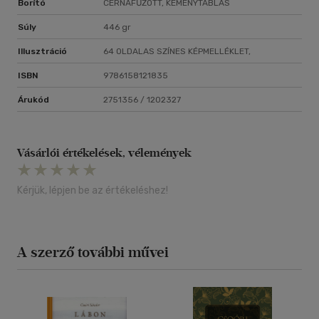
Borító
CÉRNAFŰZÖTT, KEMÉNYTÁBLÁS
Súly
446 gr
Illusztráció
64 OLDALAS SZÍNES KÉPMELLÉKLET,
ISBN
9786158121835
Árukód
2751356 / 1202327
Vásárlói értékelések, vélemények
Kérjük, lépjen be az értékeléshez!
A szerző további művei