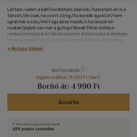
Láttam, vidám a bál!/Gondoltam, bejövök./Szeretem én is a
táncot,/de csak, ha csont zörög,/ha bordák ága közt/nem
ugrál már a szív,/mint egy piros madár,/s ha lányok hó-
nyakán/jégből van már a gyöngy! Novák Péter színész-
rendező interjúival és Váradi Levente fotóművész különleges
képeivel jelenik meg Csoóri Sándor balladájának díszkiadása,
mely a Nemzeti Táncszínház premierjéhez kapcsolódóan
+ Mutass többet
készül el. Novák Péter: Szembejön a szöveg, nevezzük így a
pillanatot, mikor a színpadi alapanyag az ember kezébe akad.
Volt, hogy könyvespolcról esett a fejemre, máskor egy
Árinformációk
kottatári selejtezés során hullott elém... Ezúttal közvetítő
segített hozzá, nem is akárki! Csoóri Sándor özvegye Balogh
Ingyen szállítás 15 000 Ft felett
Júlia, ki a költő, esszé-, próza-, forgatókönyv- és még ki tudja
Borító ár:
4 990 Ft
mi mindent író nem egy munkájával ajándékozott már meg,
de leginkább a bizalmával. Állok mellette a hajdani
dolgozószobában, kéziratok, naplók, füzetek, telejegyzetelt
Kosárba
szalvétaszegletek között, és őszintén döbbent meg a
mennyiség! Avagy a hivatás transzcendenciája, mint isteni
(ki)hívásé: egyetlen eszménynek rendelni teljes életünket. De
A termék megvásárlásával
mindezt, mégis mikor? Bukik ki belőlem a kérdés, csodálva a
499 pontot szerezhet
szerzetesi fegyelem és a világi kedv egyidejű jelenlétét a