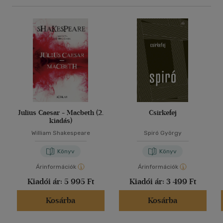
Julius Caesar - Macbeth (2.
Csirkefej
kiadás)
William Shakespeare
Spiró György
Könyv
Könyv
Árinformációk
Árinformációk
Kiadói ár:
5 995 Ft
Kiadói ár:
3 499 Ft
Kosárba
Kosárba