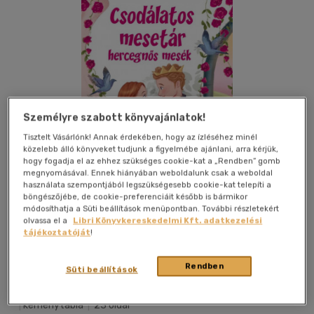
Személyre szabott könyvajánlatok!
Tisztelt Vásárlónk! Annak érdekében, hogy az ízléséhez minél
közelebb álló könyveket tudjunk a figyelmébe ajánlani, arra kérjük,
hogy fogadja el az ehhez szükséges cookie-kat a „Rendben” gomb
megnyomásával. Ennek hiányában weboldalunk csak a weboldal
használata szempontjából legszükségesebb cookie-kat telepíti a
böngészőjébe, de cookie-preferenciáit később is bármikor
módosíthatja a Süti beállítások menüpontban. További részletekért
olvassa el a
Libri Könyvkereskedelmi Kft. adatkezelési
tájékoztatóját
!
Kívánságlistához adom
Megosztom
Rendben
Süti beállítások
Pannon-Literatúra Kft
|
2023
|
magyar nyelvű
|
keménytábla
|
23 oldal