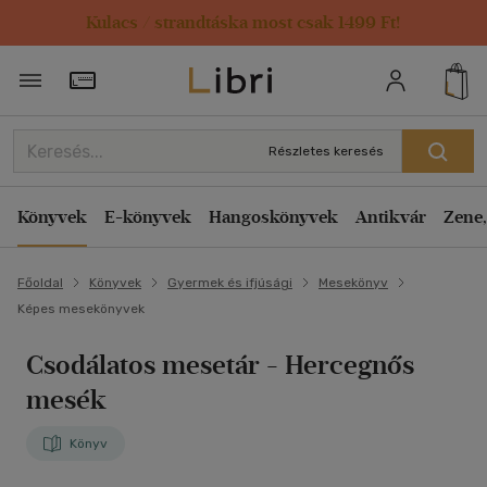
Kulacs / strandtáska most csak 1499 Ft!
Törzsvásárlói Kártya adatai
Részletes keresés
Könyvek
E-könyvek
Hangoskönyvek
Antikvár
Zene,
Főoldal
Könyvek
Gyermek és ifjúsági
Mesekönyv
Képes mesekönyvek
Csodálatos mesetár - Hercegnős
mesék
Könyv