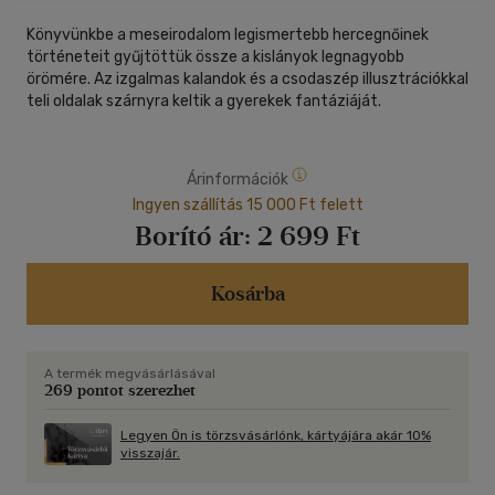
Könyvünkbe a meseirodalom legismertebb hercegnőinek
történeteit gyűjtöttük össze a kislányok legnagyobb
örömére. Az izgalmas kalandok és a csodaszép illusztrációkkal
teli oldalak szárnyra keltik a gyerekek fantáziáját.
Árinformációk
Ingyen szállítás 15 000 Ft felett
Borító ár:
2 699 Ft
Kosárba
A termék megvásárlásával
269 pontot szerezhet
Legyen Ön is törzsvásárlónk, kártyájára akár 10%
visszajár.