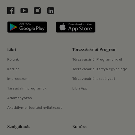
Libri a Facebookon
Libri a Youtube-on
Libri az Instagramon
Libri a LinkedInen
Libri applikáció Szerezd meg: Google P
Libri applikáció 
Libri
Törzsvásárlói Program
Rólunk
Törzsvásárlói Programunkról
Karrier
Törzsvásárlói Kártya egyenlege
Impresszum
Törzsvásárlói szabályzat
Társadalmi programok
Libri App
Adományozás
Akadálymentesítési nyilatkozat
Szolgáltatás
Kultúra