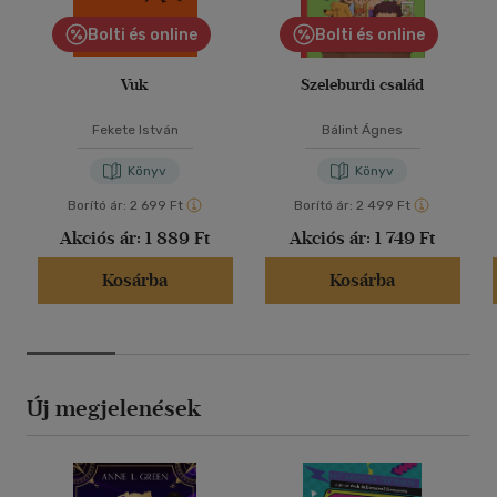
Bolti és online
Bolti és online
Vuk
Szeleburdi család
Fekete István
Bálint Ágnes
Könyv
Könyv
Borító ár:
2 699 Ft
Borító ár:
2 499 Ft
Akciós ár:
1 889 Ft
Akciós ár:
1 749 Ft
Kosárba
Kosárba
Új megjelenések