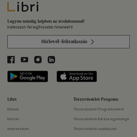
Libri
Legyen mindig képben az irodalommal!
Iratkozzon fel legfrissebb híreinkért!
Hírlevél-feliratkozás
Libri a Facebookon
Libri a Youtube-on
Libri az Instagramon
Libri a LinkedInen
Libri applikáció Szerezd meg: Google P
Libri applikáció 
Libri
Törzsvásárlói Program
Rólunk
Törzsvásárlói Programunkról
Karrier
Törzsvásárlói Kártya egyenlege
Impresszum
Törzsvásárlói szabályzat