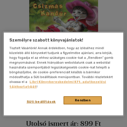
Személyre szabott könyvajánlatok!
Tisztelt Vásárlónk! Annak érdekében, hogy az ízléséhez minél
közelebb álló könyveket tudjunk a figyelmébe ajánlani, arra kérjük,
hogy fogadja el az ehhez szükséges cookie-kat a „Rendben” gomb
megnyomásával. Ennek hiányában weboldalunk csak a weboldal
Kívánságlistához adom
Megosztom
használata szempontjából legszükségesebb cookie-kat telepíti a
böngészőjébe, de cookie-preferenciáit később is bármikor
módosíthatja a Süti beállítások menüpontban. További részletekért
olvassa el a
Libri Könyvkereskedelmi Kft. adatkezelési
Roland-Toys
|
2019
|
magyar nyelvű
|
leporello
|
8 oldal
tájékoztatóját
!
A népszerű klasszikus mese feldolgozása a legkisebbeknek
Rendben
Süti beállítások
leporelló formátumban.
Utolsó ismert ár:
899 Ft