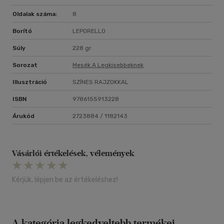
Oldalak száma:
8
Borító
LEPORELLO
Súly
228 gr
Sorozat
Mesék A Legkisebbeknek
Illusztráció
SZÍNES RAJZOKKAL
ISBN
9786155913228
Árukód
2723884 / 1182143
Vásárlói értékelések, vélemények
Kérjük, lépjen be az értékeléshez!
A kategória legkedveltebb termékei