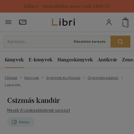
Kulacs / strandtáska most csak 1499 Ft!
Törzsvásárlói Kártya adatai
Részletes keresés
Könyvek
E-könyvek
Hangoskönyvek
Antikvár
Zene,
Főoldal
Könyvek
Gyermek és ifjúsági
Gyermekirodalom
Leporello
Csizmás kandúr
Mesék A Legkisebbeknek sorozat
Könyv