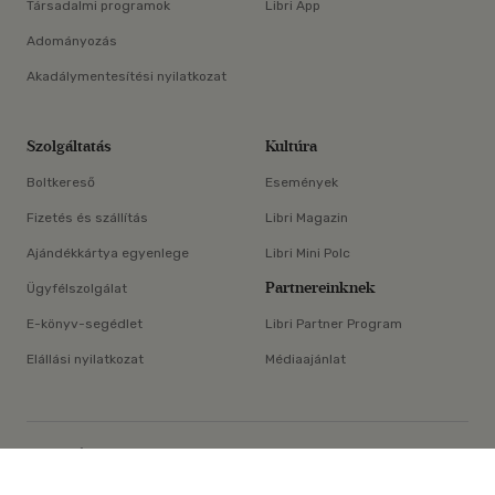
Társadalmi programok
Libri App
Adományozás
Akadálymentesítési nyilatkozat
Szolgáltatás
Kultúra
Boltkereső
Események
Fizetés és szállítás
Libri Magazin
Ajándékkártya egyenlege
Libri Mini Polc
Partnereinknek
Ügyfélszolgálat
E-könyv-segédlet
Libri Partner Program
Elállási nyilatkozat
Médiaajánlat
×
ÁSZF
Adatvédelem
Oldaltérkép
Süti beállítások
© Libri Könyvkereskedelmi Kft. Minden jog fenntartva!