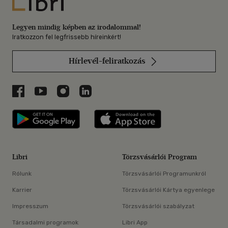
Libri
Legyen mindig képben az irodalommal!
Iratkozzon fel legfrissebb híreinkért!
Hírlevél-feliratkozás
Libri a Facebookon
Libri a Youtube-on
Libri az Instagramon
Libri a LinkedInen
Libri applikáció Szerezd meg: Google P
Libri applikáció 
Libri
Törzsvásárlói Program
Rólunk
Törzsvásárlói Programunkról
Karrier
Törzsvásárlói Kártya egyenlege
Impresszum
Törzsvásárlói szabályzat
Társadalmi programok
Libri App