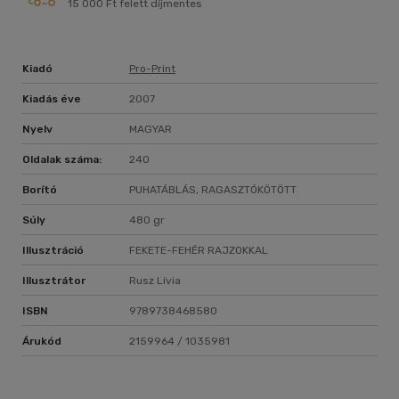
15 000 Ft felett díjmentes
Kiadó
Pro-Print
Kiadás éve
2007
Nyelv
MAGYAR
Oldalak száma:
240
Borító
PUHATÁBLÁS, RAGASZTÓKÖTÖTT
Súly
480 gr
Illusztráció
FEKETE-FEHÉR RAJZOKKAL
Illusztrátor
Rusz Lívia
ISBN
9789738468580
Árukód
2159964 / 1035981