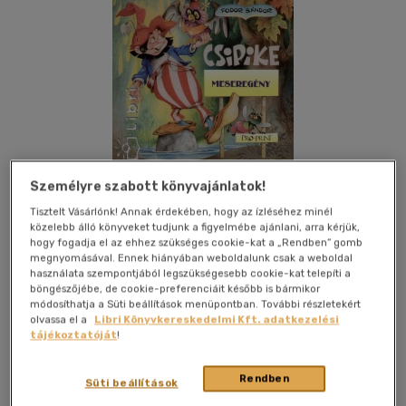
Személyre szabott könyvajánlatok!
Tisztelt Vásárlónk! Annak érdekében, hogy az ízléséhez minél
Kívánságlistához adom
Megosztom
közelebb álló könyveket tudjunk a figyelmébe ajánlani, arra kérjük,
hogy fogadja el az ehhez szükséges cookie-kat a „Rendben” gomb
megnyomásával. Ennek hiányában weboldalunk csak a weboldal
használata szempontjából legszükségesebb cookie-kat telepíti a
böngészőjébe, de cookie-preferenciáit később is bármikor
Pro-Print
|
2007
|
magyar nyelvű
|
puhatáblás,
módosíthatja a Süti beállítások menüpontban. További részletekért
ragasztókötött
|
240 oldal
olvassa el a
Libri Könyvkereskedelmi Kft. adatkezelési
tájékoztatóját
!
"Csipike egész nap nem mozdult ki az odújából. Dühös volt.
Haragudott Madárra, Nyúlra, Sünékre, a Vadméhekre,
Rendben
Süti beállítások
Vadmalacra, haragudott Gyöngyvirágra, amelyik nélküle is
illatozni merészel. Haragudott az egész Erdőre. - Így jár, aki jó