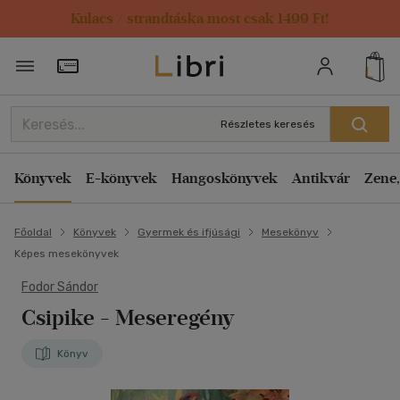
Kulacs / strandtáska most csak 1499 Ft!
Törzsvásárlói Kártya adatai
Részletes keresés
Könyvek
E-könyvek
Hangoskönyvek
Antikvár
Zene,
Főoldal
Könyvek
Gyermek és ifjúsági
Mesekönyv
Képes mesekönyvek
Fodor Sándor
Csipike
- Meseregény
Könyv