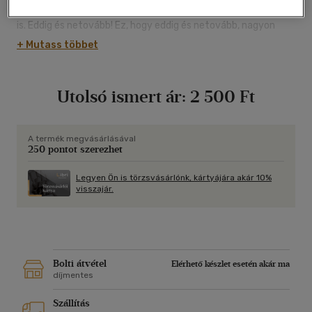
és kedves. Megkaptam a magamét. No, de lesz ez másképpen
is. Eddig és netovább! Ez, hogy eddig és netovább, nagyon
tetszett Csipikének. Csak azt nem tudta még, mi legyen a
+ Mutass többet
netovább után. Ült-ült és törte a fejét. Egyszer csak a
homlokára ütött. - Megvan! Netovább után gonosz leszek.
Példátlanul gonosz. Valami rettentően gonosz."
Utolsó ismert ár:
2 500 Ft
Részlet
A termék megvásárlásával
250 pontot szerezhet
Legyen Ön is törzsvásárlónk, kártyájára akár 10%
visszajár.
Bolti átvétel
Elérhető készlet esetén akár ma
díjmentes
Szállítás