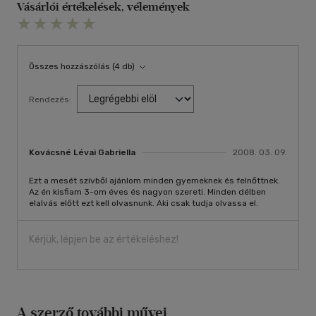
Vásárlói értékelések, vélemények
Összes hozzászólás (4 db)
Rendezés:
Kovácsné Lévai Gabriella
2008. 03. 09.
Ezt a mesét szívből ajánlom minden gyemeknek és felnőttnek.
Az én kisfiam 3-om éves és nagyon szereti. Minden délben
elalvás előtt ezt kell olvasnunk. Aki csak tudja olvassa el.
Kérjük, lépjen be az értékeléshez!
A szerző további művei