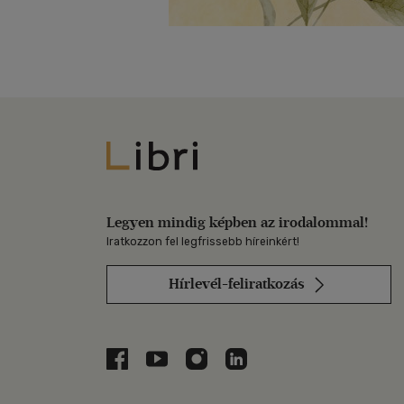
Libri
Legyen mindig képben az irodalommal!
Iratkozzon fel legfrissebb híreinkért!
Hírlevél-feliratkozás
Libri a Facebookon
Libri a Youtube-on
Libri az Instagramon
Libri a LinkedInen