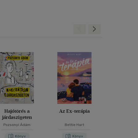
Hátra
Előre
Hajótörés a
Az Ex-terápia
Túrapa
járdaszigeten
Pozsonyi Ádám
Bettie Hart
Are Kal
Könyv
Könyv
Kön