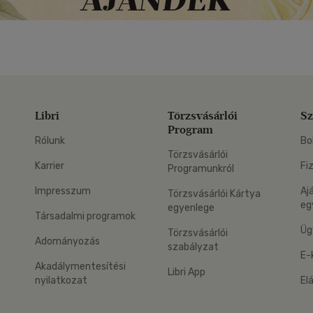
Libri
Törzsvásárlói
Sz
Program
Rólunk
Bo
Törzsvásárlói
Karrier
Fi
Programunkról
Impresszum
Aj
Törzsvásárlói Kártya
eg
egyenlege
Társadalmi programok
Üg
Törzsvásárlói
Adományozás
szabályzat
E-
Akadálymentesítési
Libri App
nyilatkozat
El