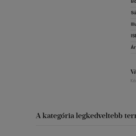
Bo
Sú
Il
IS
Á
V
Ké
A kategória legkedveltebb te