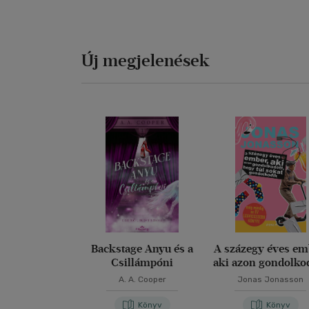
Új megjelenések
Backstage Anyu és a
A százegy éves em
Csillámpóni
aki azon gondolkod
hogy túl sokat
A. A. Cooper
Jonas Jonasson
gondolkodik
Könyv
Könyv