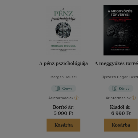
A pénz pszichológiája
A meggyőzés törvé
Morgan Housel
Újszászi Bogár Lász
Könyv
Könyv
Árinformációk
Árinformációk
Borító ár:
Kiadói ár:
5 990 Ft
6 990 Ft
Kosárba
Kosárba