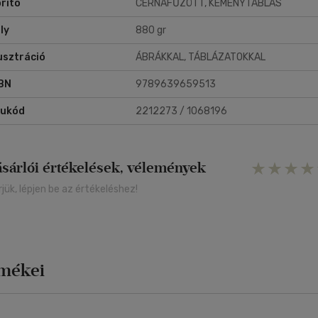
rító
CÉRNAFŰZÖTT, KEMÉNYTÁBLÁS
ly
880 gr
lusztráció
ÁBRÁKKAL, TÁBLÁZATOKKAL
BN
9789639659513
rukód
2212273 / 1068196
ásárlói értékelések, vélemények
rjük, lépjen be az értékeléshez!
rmékei