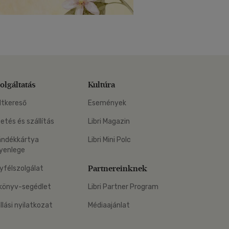
olgáltatás
Kultúra
ltkereső
Események
zetés és szállítás
Libri Magazin
ándékkártya
Libri Mini Polc
yenlege
Partnereinknek
yfélszolgálat
könyv-segédlet
Libri Partner Program
állási nyilatkozat
Médiaajánlat