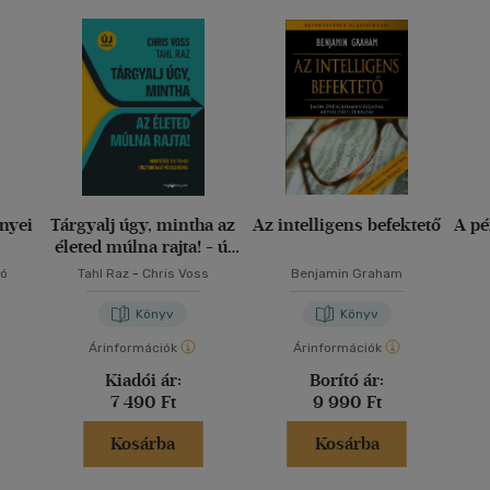
nyei
Tárgyalj úgy, mintha az
Az intelligens befektető
A pé
életed múlna rajta! - új
kiadás
ló
Tahl Raz
-
Chris Voss
Benjamin Graham
Könyv
Könyv
Árinformációk
Árinformációk
Kiadói ár:
Borító ár:
7 490 Ft
9 990 Ft
Kosárba
Kosárba