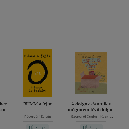
ber,
BUMM a fejbe
A dolgok és amik a
ott,
mögöttem lévő dolgok
mögött vannak
Pétervári Zoltán
Szendrői Csaba
-
Kozma
András
Könyv
Könyv