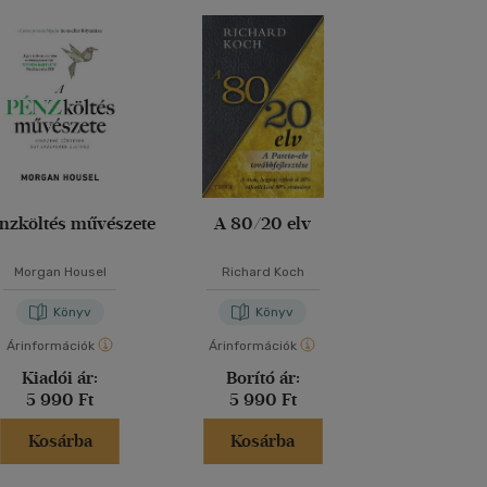
Csak on
nzköltés művészete
A 80/20 elv
HOOKED - H
akaszt
Morgan Housel
Richard Koch
Nir Eyal
-
Ryan
Könyv
Könyv
Kön
Árinformációk
Árinformációk
Borító ár:
2 89
Kiadói ár:
Borító ár:
Akciós 
5 990 Ft
5 990 Ft
867 F
Kosárba
Kosárba
Kosár