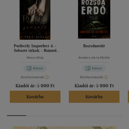
Perfectly Imperfect 4. -
Rozsdaerdő
Sebzett titkok - Ruined
secrets
Neva Altaj
Anders de la Motte
Könyv
Könyv
Árinformációk
Árinformációk
Kiadói ár:
5 999 Ft
Kiadói ár:
5 990 Ft
Kosárba
Kosárba