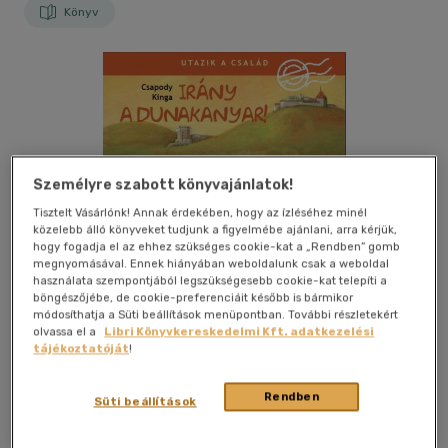
Könyv
Személyre szabott könyvajánlatok!
Tisztelt Vásárlónk! Annak érdekében, hogy az ízléséhez minél
közelebb álló könyveket tudjunk a figyelmébe ajánlani, arra kérjük,
hogy fogadja el az ehhez szükséges cookie-kat a „Rendben” gomb
megnyomásával. Ennek hiányában weboldalunk csak a weboldal
használata szempontjából legszükségesebb cookie-kat telepíti a
böngészőjébe, de cookie-preferenciáit később is bármikor
módosíthatja a Süti beállítások menüpontban. További részletekért
olvassa el a
Libri Könyvkereskedelmi Kft. adatkezelési
tájékoztatóját
!
Kívánságlistához adom
Megosztom
Rendben
Süti beállítások
Manó Könyvek
|
2018
|
magyar nyelvű
|
keménytábla
|
62