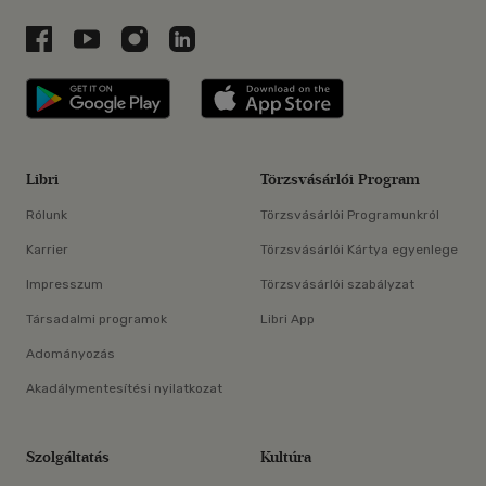
Libri a Facebookon
Libri a Youtube-on
Libri az Instagramon
Libri a LinkedInen
Libri applikáció Szerezd meg: Google P
Libri applikáció 
Libri
Törzsvásárlói Program
Rólunk
Törzsvásárlói Programunkról
Karrier
Törzsvásárlói Kártya egyenlege
Impresszum
Törzsvásárlói szabályzat
Társadalmi programok
Libri App
Adományozás
Akadálymentesítési nyilatkozat
Szolgáltatás
Kultúra