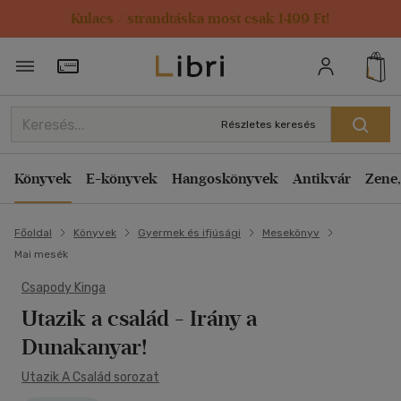
Kulacs / strandtáska most csak 1499 Ft!
Törzsvásárlói Kártya adatai
Részletes keresés
Könyvek
E-könyvek
Hangoskönyvek
Antikvár
Zene,
Főoldal
Könyvek
Gyermek és ifjúsági
Mesekönyv
Mai mesék
Csapody Kinga
Utazik a család - Irány a
Dunakanyar!
Utazik A Család sorozat