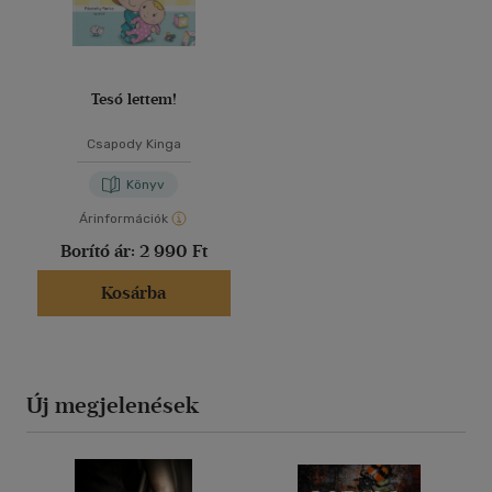
Tesó lettem!
Csapody Kinga
Könyv
Árinformációk
Borító ár:
2 990 Ft
Kosárba
Új megjelenések