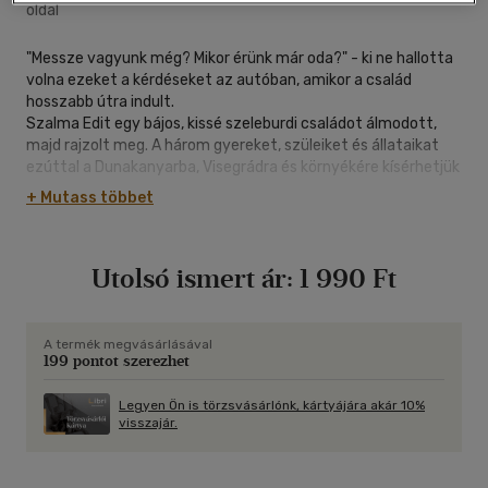
oldal
"Messze vagyunk még? Mikor érünk már oda?" - ki ne hallotta
volna ezeket a kérdéseket az autóban, amikor a család
hosszabb útra indult.
Szalma Edit egy bájos, kissé szeleburdi családot álmodott,
majd rajzolt meg. A három gyereket, szüleiket és állataikat
ezúttal a Dunakanyarba, Visegrádra és környékére kísérhetjük
el Csapody Kinga meséivel. Kalandjaikat olvasva sok
+ Mutass többet
érdekességet tudhatunk meg Vácról és Szentendréről,
Dömösről és persze Visegrádról is. Részt veszünk lovagi
bajvíváson, várat mászunk, lombházban is alszunk és
Utolsó ismert ár:
1 990 Ft
hajókázunk a családdal. A könyvből egy csomó ötletet lehet
meríteni, hogy a környéken miket lehet felfedezni,
megmászni és kipróbálni.
Csatlakozzatok hozzájuk, fedezzétek fel a mesékkel, majd a
A termék megvásárlásával
199 pontot szerezhet
valóságban is Magyarország egyik legszebb részét!
Legyen Ön is törzsvásárlónk, kártyájára akár 10%
visszajár.