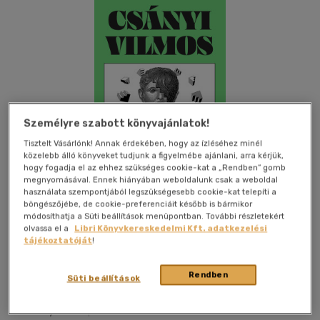
Személyre szabott könyvajánlatok!
Tisztelt Vásárlónk! Annak érdekében, hogy az ízléséhez minél
közelebb álló könyveket tudjunk a figyelmébe ajánlani, arra kérjük,
hogy fogadja el az ehhez szükséges cookie-kat a „Rendben” gomb
megnyomásával. Ennek hiányában weboldalunk csak a weboldal
használata szempontjából legszükségesebb cookie-kat telepíti a
böngészőjébe, de cookie-preferenciáit később is bármikor
módosíthatja a Süti beállítások menüpontban. További részletekért
olvassa el a
Libri Könyvkereskedelmi Kft. adatkezelési
tájékoztatóját
!
Kívánságlistához adom
Megosztom
Rendben
Süti beállítások
Open Books
|
2026
|
magyar nyelvű
|
cérnafűzött,
keménytáblás
|
513 oldal