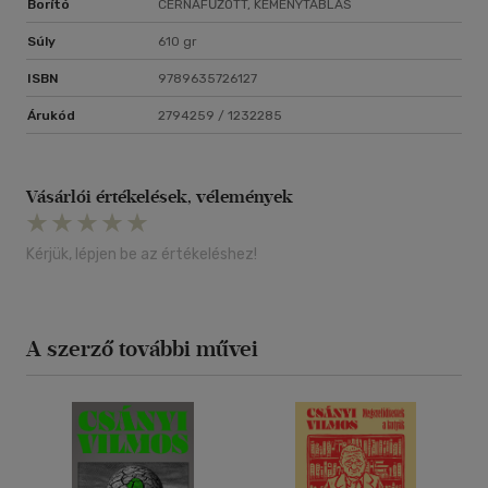
Borító
CÉRNAFŰZÖTT, KEMÉNYTÁBLÁS
Súly
610 gr
ISBN
9789635726127
Árukód
2794259 / 1232285
Vásárlói értékelések, vélemények
Kérjük, lépjen be az értékeléshez!
A szerző további művei