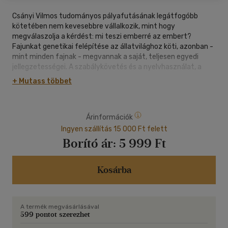
Csányi Vilmos tudományos pályafutásának legátfogóbb
kötetében nem kevesebbre vállalkozik, mint hogy
megválaszolja a kérdést: mi teszi emberré az embert?
Fajunkat genetikai felépítése az állatvilághoz köti, azonban -
mint minden fajnak - megvannak a saját, teljesen egyedi
jellegzetességei. A szabálykövetés és a nyelvhasználat, a
tárgyakhoz való vonzódás jellemző embertulajdonság, ahogy
+ Mutass többet
az engedelmesség és az alávetettség készségének magas
foka is, vagy éppen a rangért folytatott küzdelem.
A szerző a legfontosabb emberi vonásnak azonban a
Árinformációk
rendszerszervező és kultúraképző képességünket és
tehetségünket tartja: a közösségek építését, a szövetségek
Ingyen szállítás 15 000 Ft felett
kötését, a (hiedelem)rendszerek kidolgozását és azok
Borító ár:
5 999 Ft
átörökítését generációkról generációkra.
A szemléletes példákkal illusztrált könyv sorra veszi az
emberi evolúció legfontosabb állomásait; közérthetően, de
Kosárba
tudományos alapossággal bemutatva nem csupán a biológiai
és pszichológiai, hanem a társadalmi és kulturális
vonatkozásait is.
A termék megvásárlásával
599 pontot szerezhet