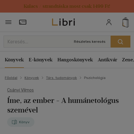
Kulacs / strandtáska most csak 1499 Ft!
Törzsvásárlói Kártya adatai
Részletes keresés
Könyvek
E-könyvek
Hangoskönyvek
Antikvár
Zene,
Főoldal
Könyvek
Társ. tudományok
Pszichológia
Csányi Vilmos
Íme, az ember
- A humánetológus
szemével
Könyv