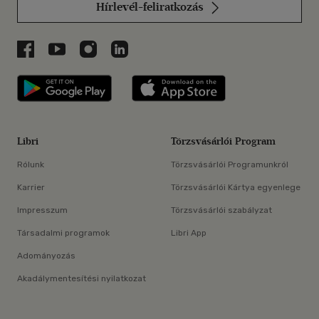
Hírlevél-feliratkozás
Libri a Facebookon
Libri a Youtube-on
Libri az Instagramon
Libri a LinkedInen
Libri applikáció Szerezd meg: Google P
Libri applikáció 
Libri
Törzsvásárlói Program
Rólunk
Törzsvásárlói Programunkról
Karrier
Törzsvásárlói Kártya egyenlege
Impresszum
Törzsvásárlói szabályzat
Társadalmi programok
Libri App
Adományozás
Akadálymentesítési nyilatkozat