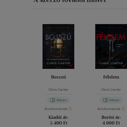
Bosszú
Félelem
Chris Carter
Chris Carter
Könyv
Könyv
Árinformációk
Árinformációk
Kiadói ár:
Borító ár:
5 490 Ft
4 990 Ft