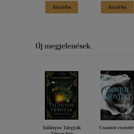
Kosárba
Kosárba
Új megjelenések
Talányos Tárgyak
Csontot csontér
Társasága