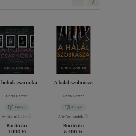
Hátra
Előre
 holtak csarnoka
A halál szobrásza
Vadás
Chris Carter
Chris Carter
Chris Car
Könyv
Könyv
Kön
Árinformációk
Árinformációk
Árinformáci
Borító ár:
Borító ár:
Borító 
4 990 Ft
5 490 Ft
5 490 