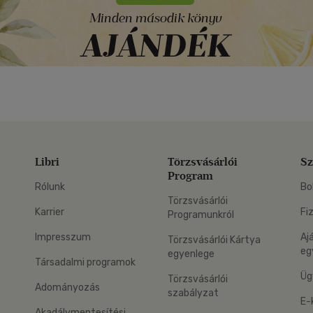
Libri
Törzsvásárlói
Sz
Program
Rólunk
Bo
Törzsvásárlói
Karrier
Fi
Programunkról
Impresszum
Aj
Törzsvásárlói Kártya
eg
egyenlege
Társadalmi programok
Üg
Törzsvásárlói
Adományozás
szabályzat
E-
Akadálymentesítési