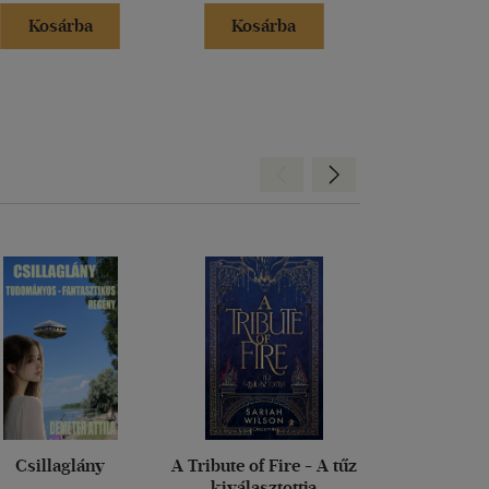
Kosárba
Kosárba
Kosár
Hátra
Előre
Csillaglány
A Tribute of Fire - A tűz
Dragon Cu
kiválasztottja
Sárkány