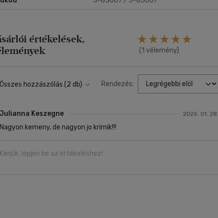
rukód
3-83007 / 3-83007
ásárlói értékelések,
élemények
(1 vélemény)
Rendezés:
Összes hozzászólás (2 db)
Julianna Keszegne
2025. 01. 28
Nagyon kemeny, de nagyon jo krimik!!!
Kérjük, lépjen be az értékeléshez!