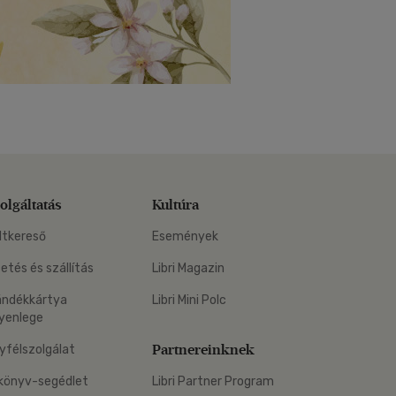
olgáltatás
Kultúra
ltkereső
Események
zetés és szállítás
Libri Magazin
ándékkártya
Libri Mini Polc
yenlege
Partnereinknek
yfélszolgálat
könyv-segédlet
Libri Partner Program