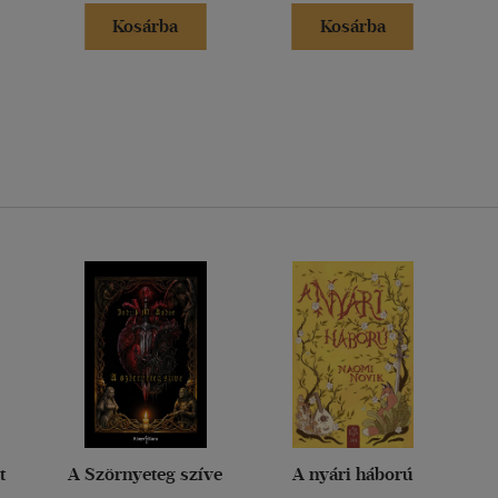
Kosárba
Kosárba
t
A Szörnyeteg szíve
A nyári háború