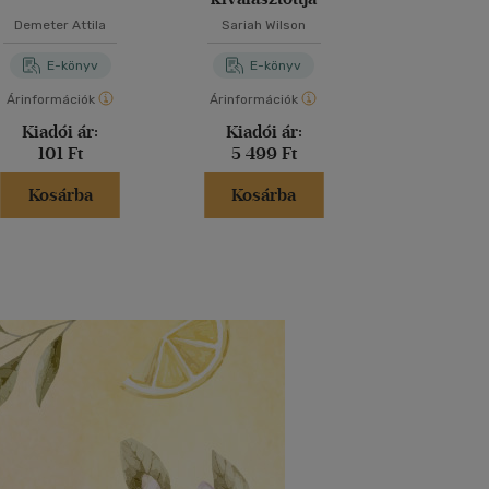
Demeter Attila
Sariah Wilson
Elise Ko
E-könyv
E-könyv
E-kö
Árinformációk
Árinformációk
Árinformáci
Kiadói ár:
Kiadói ár:
Kiadói 
101 Ft
5 499 Ft
6 490 
Kosárba
Kosárba
Kosár