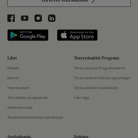
Libri a Facebookon
Libri a Youtube-on
Libri az Instagramon
Libri a LinkedInen
Libri applikáció Szerezd meg: Google P
Libri applikáció 
Libri
Törzsvásárlói Program
Rólunk
Törzsvásárlói Programunkról
Karrier
Törzsvásárlói Kártya egyenlege
Impresszum
Törzsvásárlói szabályzat
Társadalmi programok
Libri App
Adományozás
Akadálymentesítési nyilatkozat
Szolgáltatás
Kultúra