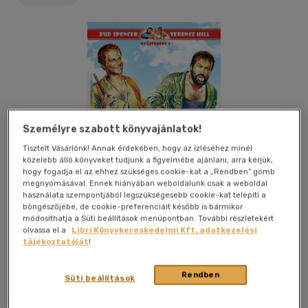
Személyre szabott könyvajánlatok!
Tisztelt Vásárlónk! Annak érdekében, hogy az ízléséhez minél
közelebb álló könyveket tudjunk a figyelmébe ajánlani, arra kérjük,
hogy fogadja el az ehhez szükséges cookie-kat a „Rendben” gomb
megnyomásával. Ennek hiányában weboldalunk csak a weboldal
használata szempontjából legszükségesebb cookie-kat telepíti a
böngészőjébe, de cookie-preferenciáit később is bármikor
módosíthatja a Süti beállítások menüpontban. További részletekért
olvassa el a
Libri Könyvkereskedelmi Kft. adatkezelési
tájékoztatóját
!
Kívánságlistához adom
Megosztom
Rendben
Süti beállítások
Vintage Media
|
2015
|
magyar nyelvű
|
keménytábla
|
270