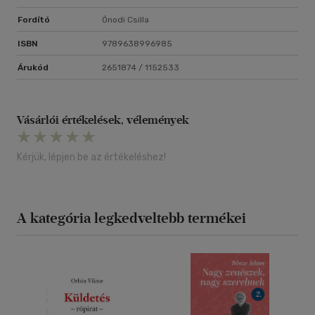
Fordító
Ónodi Csilla
ISBN
9789638996985
Árukód
2651874 / 1152533
Vásárlói értékelések, vélemények
Kérjük, lépjen be az értékeléshez!
A kategória legkedveltebb termékei