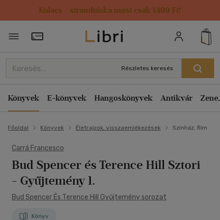
Kulacs / strandtáska most csak 1499 Ft!
Törzsvásárlói Kártya adatai
Részletes keresés
Könyvek
E-könyvek
Hangoskönyvek
Antikvár
Zene,
Főoldal
Könyvek
Életrajzok, visszaemlékezések
Színház, film
Carrá Francesco
Bud Spencer és Terence Hill Sztori
- Gyűjtemény 1.
Bud Spencer És Terence Hill Gyűjtemény sorozat
Könyv