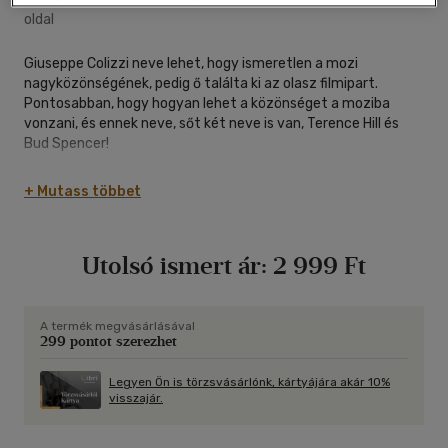
oldal
Giuseppe Colizzi neve lehet, hogy ismeretlen a mozi
nagyközönségének, pedig ő találta ki az olasz filmipart.
Pontosabban, hogy hogyan lehet a közönséget a moziba
vonzani, és ennek neve, sőt két neve is van, Terence Hill és
Bud Spencer!
Bár az Isten megbocsát én nem!-ben, Colizzi első filmjében a
+ Mutass többet
párost véletlenül fedezte fel, a következő filmjeivel a
rendező újra ki tudta találni őket és jól adagolta erősségeiket.
Utolsó ismert ár:
2 999 Ft
Ez a könyv a filmek, a sajtó, a fényképek és az őt ismerőkkel
készített interjúk elemzésén keresztül, megkísérli
rekonstruálni a művészek alkotó történetét, négy közös
filmjük kapcsán...
A termék megvásárlásával
299 pontot szerezhet
Legyen Ön is törzsvásárlónk, kártyájára akár 10%
visszajár.