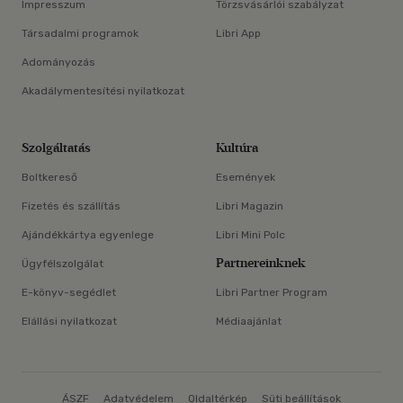
Impresszum
Törzsvásárlói szabályzat
Társadalmi programok
Libri App
Adományozás
Akadálymentesítési nyilatkozat
Szolgáltatás
Kultúra
Boltkereső
Események
Fizetés és szállítás
Libri Magazin
Ajándékkártya egyenlege
Libri Mini Polc
Partnereinknek
Ügyfélszolgálat
E-könyv-segédlet
Libri Partner Program
Elállási nyilatkozat
Médiaajánlat
ÁSZF
Adatvédelem
Oldaltérkép
Süti beállítások