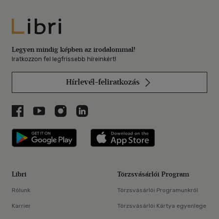
Libri
Legyen mindig képben az irodalommal!
Iratkozzon fel legfrissebb híreinkért!
Hírlevél-feliratkozás
Libri a Facebookon
Libri a Youtube-on
Libri az Instagramon
Libri a LinkedInen
Libri applikáció Szerezd meg: Google P
Libri applikáció 
Libri
Törzsvásárlói Program
Rólunk
Törzsvásárlói Programunkról
Karrier
Törzsvásárlói Kártya egyenlege