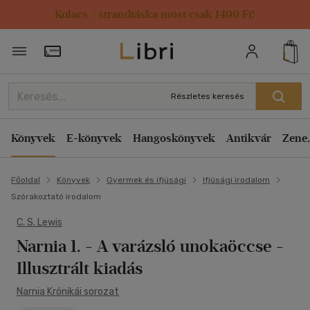
Kulacs / strandtáska most csak 1499 Ft!
Törzsvásárlói Kártya adatai
Részletes keresés
Könyvek
E-könyvek
Hangoskönyvek
Antikvár
Zene,
Főoldal
Könyvek
Gyermek és ifjúsági
Ifjúsági irodalom
Szórakoztató irodalom
C. S. Lewis
Narnia 1. - A varázsló unokaöccse -
Illusztrált kiadás
Narnia Krónikái sorozat