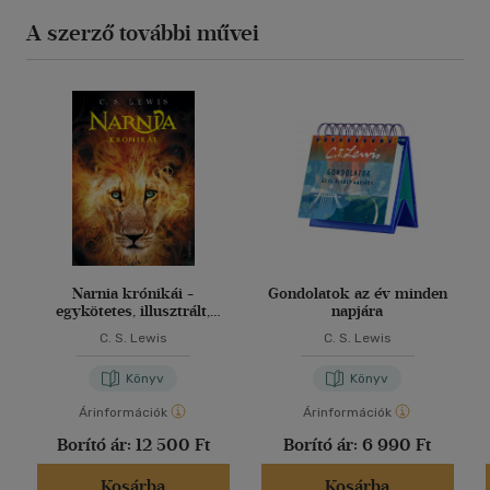
A szerző további művei
Narnia krónikái -
Gondolatok az év minden
egykötetes, illusztrált,
napjára
puhatáblás kiadás
C. S. Lewis
C. S. Lewis
Könyv
Könyv
Árinformációk
Árinformációk
Borító ár:
12 500 Ft
Borító ár:
6 990 Ft
Kosárba
Kosárba