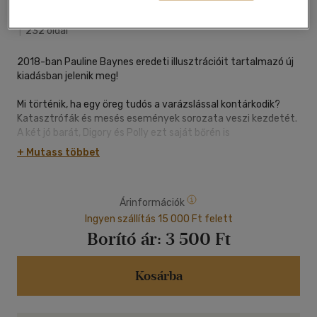
Harmat Kiadói Alapítvány
|
2025
|
magyar nyelvű
|
kartonált
|
232 oldal
2018-ban Pauline Baynes eredeti illusztrációit tartalmazó új
kiadásban jelenik meg!
Mi történik, ha egy öreg tudós a varázslással kontárkodik?
Katasztrófák és mesés események sorozata veszi kezdetét.
A két jó barát, Digory és Polly ezt saját bőrén is
megtapasztalja: Andrew bácsinak köszönhetően egy
+ Mutass többet
csodálatos birodalomba érkeznek, melyet Aslan, a Nagy
Oroszlán a semmiből hív elő saját énekével. A gonosz azonban
már az első órákban befészkeli magát Narniába...
Árinformációk
C. S. Lewis Narnia krónikáinak első kötetében megismerjük a
Ingyen szállítás 15 000 Ft felett
birodalmat, ahol a Jó és a Rossz örök harcát vívja.
Borító ár:
3 500 Ft
Kosárba