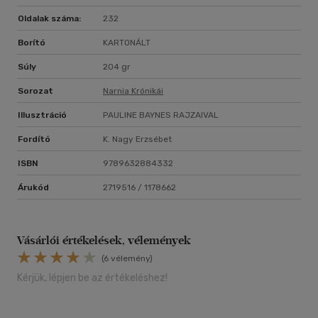
Oldalak száma:
232
Borító
KARTONÁLT
Súly
204 gr
Sorozat
Narnia Krónikái
Illusztráció
PAULINE BAYNES RAJZAIVAL
Fordító
K. Nagy Erzsébet
ISBN
9789632884332
Árukód
2719516 / 1178662
Vásárlói értékelések, vélemények
(6 vélemény)
Kérjük, lépjen be az értékeléshez!