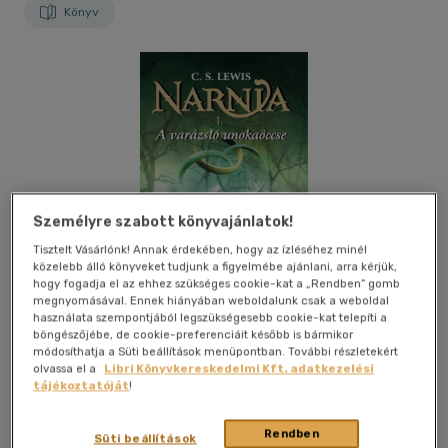
Könyv
Személyre szabott könyvajánlatok!
Tisztelt Vásárlónk! Annak érdekében, hogy az ízléséhez minél
közelebb álló könyveket tudjunk a figyelmébe ajánlani, arra kérjük,
hogy fogadja el az ehhez szükséges cookie-kat a „Rendben” gomb
megnyomásával. Ennek hiányában weboldalunk csak a weboldal
használata szempontjából legszükségesebb cookie-kat telepíti a
böngészőjébe, de cookie-preferenciáit később is bármikor
módosíthatja a Süti beállítások menüpontban. További részletekért
olvassa el a
Libri Könyvkereskedelmi Kft. adatkezelési
tájékoztatóját
!
Kívánságlistához adom
Megosztom
Rendben
(6 vélemény)
Süti beállítások