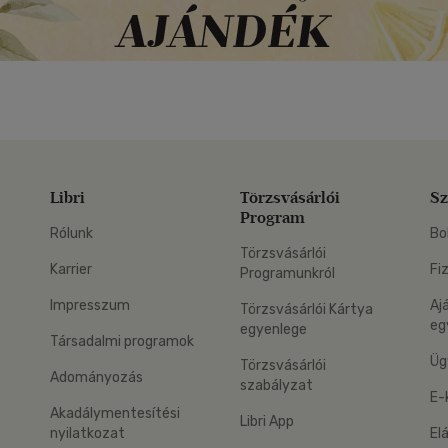
Libri
Törzsvásárlói
Sz
Program
Rólunk
Bo
Törzsvásárlói
Karrier
Fi
Programunkról
Impresszum
Aj
Törzsvásárlói Kártya
eg
egyenlege
Társadalmi programok
Üg
Törzsvásárlói
Adományozás
szabályzat
E-
Akadálymentesítési
Libri App
nyilatkozat
El