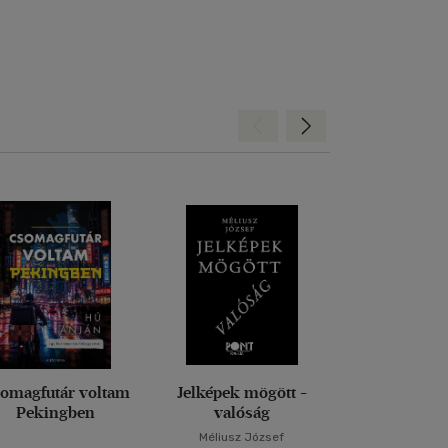
Hátra
Előre
omagfutár voltam
Jelképek mögött -
Magd
Pekingben
valóság
Méliusz József
Nora Bos