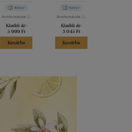
Könyv
Könyv
Kön
Árinformációk
Árinformációk
Árinformáci
Kiadói ár:
Kiadói ár:
Kiadói 
5 999 Ft
3 045 Ft
5 999 
Kosárba
Kosárba
Kosár