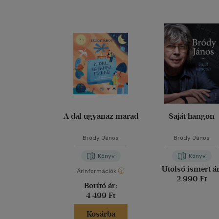
A dal ugyanaz marad
Saját hangon
Bródy János
Bródy János
Könyv
Könyv
Utolsó ismert ár
Árinformációk
2 990 Ft
Borító ár:
4 499 Ft
Kosárba