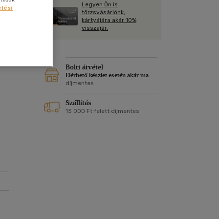
Kártya
Legyen Ön is
Vallás, mitológia
lési
m
törzsvásárlónk,
Képeslap
kártyájára akár 10%
és Természet
visszajár.
yv
Naptár
k
Papír, írószer
ok
Bolti átvétel
Elérhető készlet esetén akár ma
díjmentes
Szállítás
15 000 Ft felett díjmentes