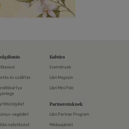
olgáltatás
Kultúra
ltkereső
Események
zetés és szállítás
Libri Magazin
ándékkártya
Libri Mini Polc
yenlege
Partnereinknek
yfélszolgálat
könyv-segédlet
Libri Partner Program
állási nyilatkozat
Médiaajánlat