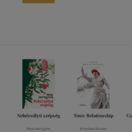
Nehézsúlyú szépség
Toxic Relationship
Cs
Moa Herngren
Krisztian Korasz