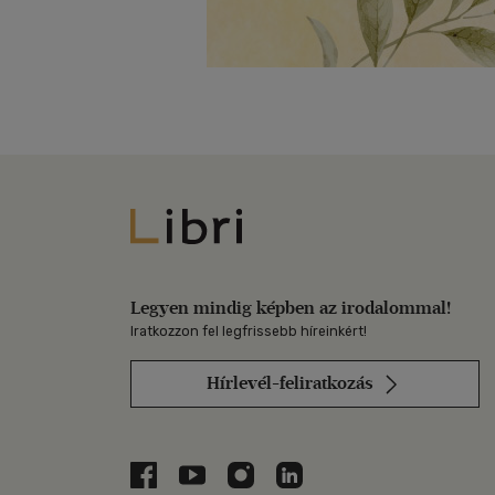
Libri
Legyen mindig képben az irodalommal!
Iratkozzon fel legfrissebb híreinkért!
Hírlevél-feliratkozás
Libri a Facebookon
Libri a Youtube-on
Libri az Instagramon
Libri a LinkedInen