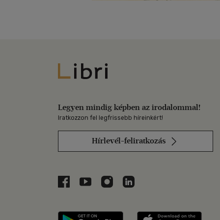
Libri
Legyen mindig képben az irodalommal!
Iratkozzon fel legfrissebb híreinkért!
Hírlevél-feliratkozás
Libri a Facebookon
Libri a Youtube-on
Libri az Instagramon
Libri a LinkedInen
Libri applikáció Szerezd m
Libri