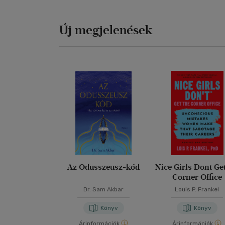
Új megjelenések
Az Odüsszeusz-kód
Nice Girls Dont Ge
Corner Office
Dr. Sam Akbar
Louis P. Frankel
Könyv
Könyv
Árinformációk
Árinformációk