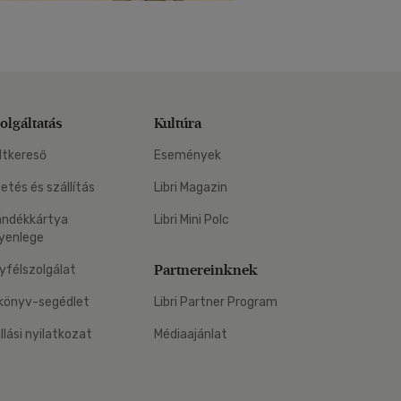
olgáltatás
Kultúra
ltkereső
Események
zetés és szállítás
Libri Magazin
ándékkártya
Libri Mini Polc
yenlege
Partnereinknek
yfélszolgálat
könyv-segédlet
Libri Partner Program
állási nyilatkozat
Médiaajánlat