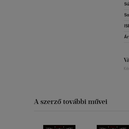
Sú
- 
So
"K
ön
IS
- 
Á
Is
Sz
Vi
V
Ké
16 
A szerző további művei