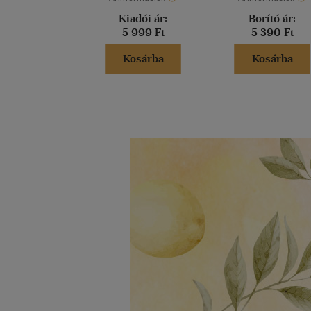
Kiadói ár:
Borító ár:
5 999 Ft
5 390 Ft
Kosárba
Kosárba