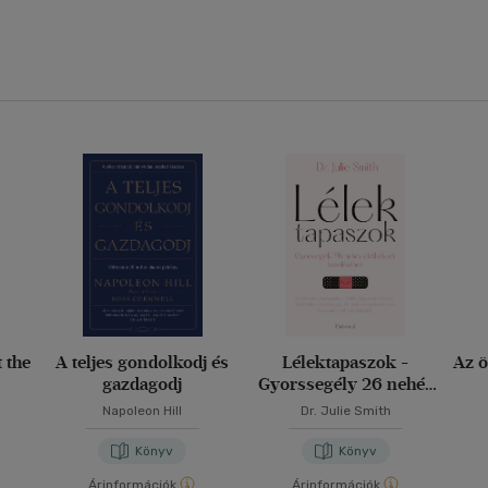
t the
A teljes gondolkodj és
Lélektapaszok -
Az ö
gazdagodj
Gyorssegély 26 nehéz
élethelyzet kezeléséhez
Napoleon Hill
Dr. Julie Smith
Könyv
Könyv
Árinformációk
Árinformációk