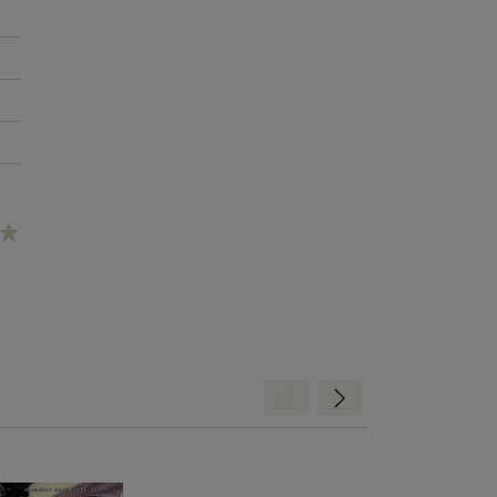
Hátra
Előre