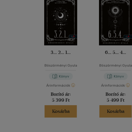
3... 2... 1...
6... 5... 4...
Böszörményi Gyula
Böszörményi Gyula
Könyv
Könyv
Árinformációk
Árinformációk
Borító ár:
Borító ár:
5 399 Ft
5 499 Ft
Kosárba
Kosárba