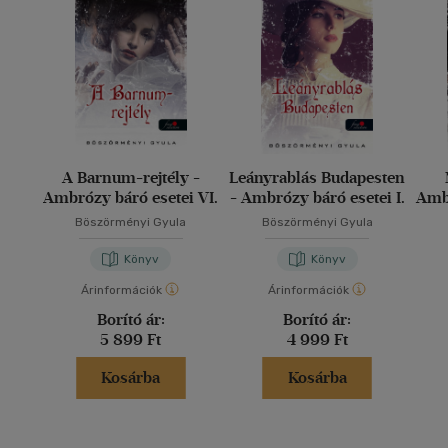
A Barnum-rejtély -
Leányrablás Budapesten
Ambrózy báró esetei VI.
- Ambrózy báró esetei I.
Ambr
Böszörményi Gyula
Böszörményi Gyula
Könyv
Könyv
Árinformációk
Árinformációk
Borító ár:
Borító ár:
5 899 Ft
4 999 Ft
Kosárba
Kosárba