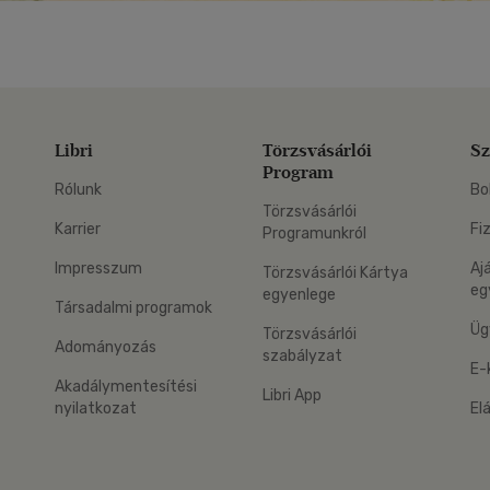
Libri
Törzsvásárlói
Sz
Program
Rólunk
Bo
Törzsvásárlói
Karrier
Fi
Programunkról
Impresszum
Aj
Törzsvásárlói Kártya
eg
egyenlege
Társadalmi programok
Üg
Törzsvásárlói
Adományozás
szabályzat
E-
Akadálymentesítési
Libri App
nyilatkozat
El
eg: Google Play
 applikáció Letölthető az App Store-ból