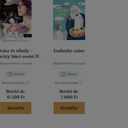
Nász és téboly -
Emberke színe
6... 5... 
ózy báró esetei IV.
Böszörményi Gyula
Böszörményi Gyula
Böszörményi
Könyv
Könyv
Kön
Árinformációk
Árinformációk
Árinformáci
Borító ár:
Borító ár:
Borító 
6 599 Ft
2 999 Ft
4 499 
Kosárba
Kosárba
Kosár