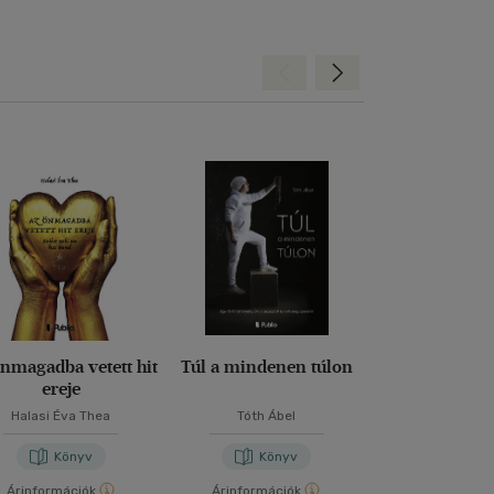
Hátra
Előre
nmagadba vetett hit
Túl a mindenen túlon
A nárcisztiku
ereje
árnyékából 
fényem
Halasi Éva Thea
Tóth Ábel
Horváth Va
Könyv
Könyv
Kön
Árinformációk
Árinformációk
Árinformáci