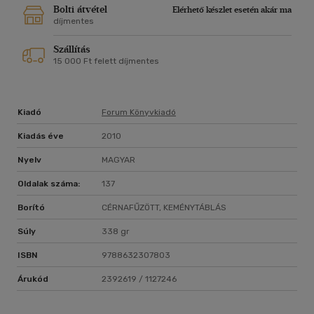
Bolti átvétel
Elérhető készlet esetén akár ma
díjmentes
Szállítás
15 000 Ft felett díjmentes
Kiadó
Forum Könyvkiadó
Kiadás éve
2010
Nyelv
MAGYAR
Oldalak száma:
137
Borító
CÉRNAFŰZÖTT, KEMÉNYTÁBLÁS
Súly
338 gr
ISBN
9788632307803
Árukód
2392619 / 1127246