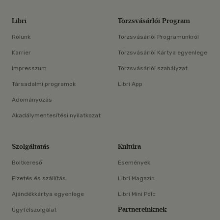
Libri
Törzsvásárlói Program
Rólunk
Törzsvásárlói Programunkról
Karrier
Törzsvásárlói Kártya egyenlege
Impresszum
Törzsvásárlói szabályzat
Társadalmi programok
Libri App
Adományozás
Akadálymentesítési nyilatkozat
Szolgáltatás
Kultúra
Boltkereső
Események
Fizetés és szállítás
Libri Magazin
Ajándékkártya egyenlege
Libri Mini Polc
Partnereinknek
Ügyfélszolgálat