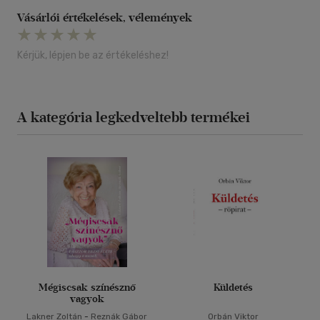
Vásárlói értékelések, vélemények
Kérjük, lépjen be az értékeléshez!
A kategória legkedveltebb termékei
Mégiscsak színésznő
Küldetés
vagyok
Lakner Zoltán
-
Reznák Gábor
Orbán Viktor