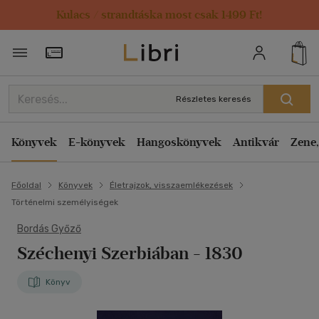
Kulacs / strandtáska most csak 1499 Ft!
Törzsvásárlói Kártya adatai
Részletes keresés
Könyvek
E-könyvek
Hangoskönyvek
Antikvár
Zene,
Főoldal
Könyvek
Életrajzok, visszaemlékezések
Történelmi személyiségek
Bordás Győző
Széchenyi Szerbiában - 1830
Könyv