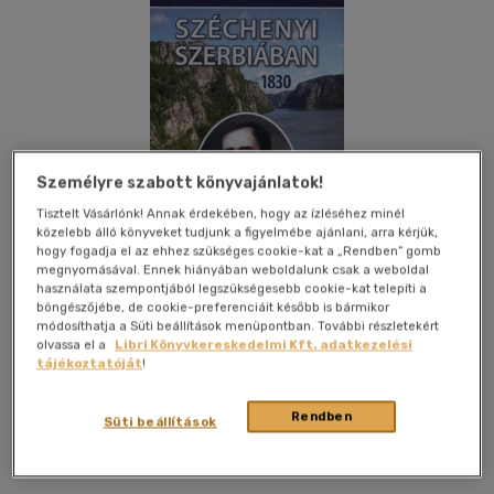
Személyre szabott könyvajánlatok!
Tisztelt Vásárlónk! Annak érdekében, hogy az ízléséhez minél
közelebb álló könyveket tudjunk a figyelmébe ajánlani, arra kérjük,
hogy fogadja el az ehhez szükséges cookie-kat a „Rendben” gomb
megnyomásával. Ennek hiányában weboldalunk csak a weboldal
használata szempontjából legszükségesebb cookie-kat telepíti a
böngészőjébe, de cookie-preferenciáit később is bármikor
módosíthatja a Süti beállítások menüpontban. További részletekért
olvassa el a
Libri Könyvkereskedelmi Kft. adatkezelési
tájékoztatóját
!
Kívánságlistához adom
Megosztom
Rendben
Süti beállítások
Forum Könyvkiadó
|
2010
|
magyar nyelvű
|
cérnafűzött,
keménytáblás
|
137 oldal