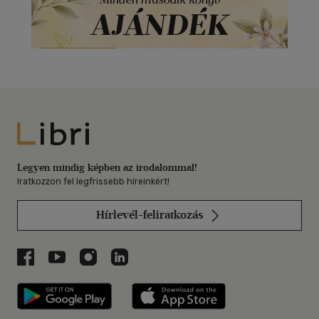
Libri
Legyen mindig képben az irodalommal!
Iratkozzon fel legfrissebb híreinkért!
Hírlevél-feliratkozás
Libri a Facebookon
Libri a Youtube-on
Libri az Instagramon
Libri a LinkedInen
Libri applikáció Szerezd meg: Google P
Libri applikáció 