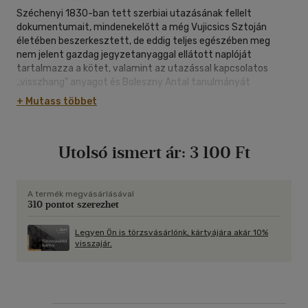
Széchenyi 1830-ban tett szerbiai utazásának fellelt
dokumentumait, mindenekelőtt a még Vujicsics Sztoján
életében beszerkesztett, de eddig teljes egészében meg
nem jelent gazdag jegyzetanyaggal ellátott naplóját
tartalmazza a kötet, valamint az utazással kapcsolatos
,,visszhang" anyagot és Boleszny Antal tanulmányát
Széchenyi al-dunai munkálatairól.
+ Mutass többet
Utolsó ismert ár:
3 100 Ft
A termék megvásárlásával
310 pontot szerezhet
Legyen Ön is törzsvásárlónk, kártyájára akár 10%
visszajár.