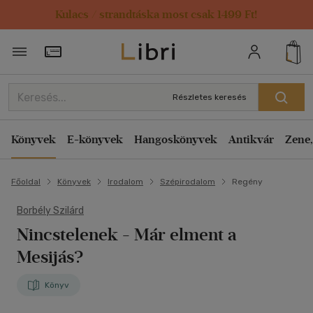
Kulacs / strandtáska most csak 1499 Ft!
Törzsvásárlói Kártya adatai
Részletes keresés
Könyvek
E-könyvek
Hangoskönyvek
Antikvár
Zene,
Főoldal
Könyvek
Irodalom
Szépirodalom
Regény
Borbély Szilárd
Nincstelenek
- Már elment a
Mesijás?
Könyv