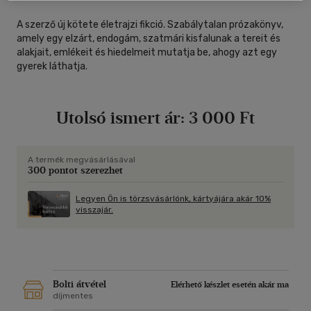
A szerző új kötete életrajzi fikció. Szabálytalan prózakönyv,
amely egy elzárt, endogám, szatmári kisfalunak a tereit és
alakjait, emlékeit és hiedelmeit mutatja be, ahogy azt egy
gyerek láthatja.
Utolsó ismert ár:
3 000 Ft
A termék megvásárlásával
300 pontot szerezhet
Legyen Ön is törzsvásárlónk, kártyájára akár 10%
visszajár.
Bolti átvétel
Elérhető készlet esetén akár ma
díjmentes