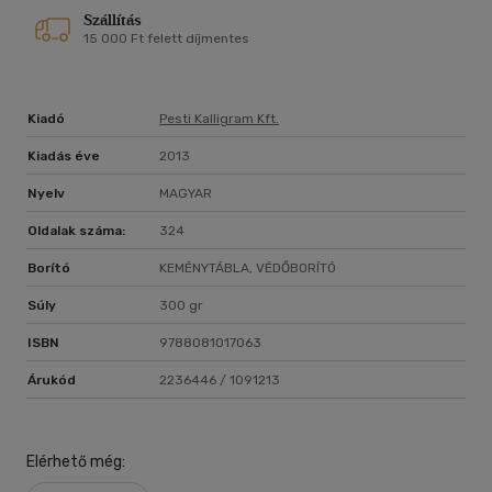
Szállítás
15 000 Ft felett díjmentes
Kiadó
Pesti Kalligram Kft.
Kiadás éve
2013
Nyelv
MAGYAR
Oldalak száma:
324
Borító
KEMÉNYTÁBLA, VÉDŐBORÍTÓ
Súly
300 gr
ISBN
9788081017063
Árukód
2236446 / 1091213
Elérhető még: