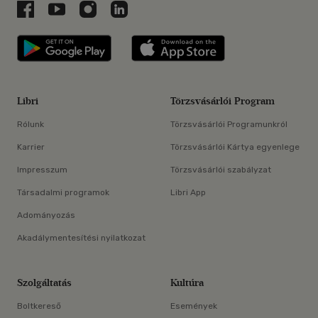
Libri a Facebookon
Libri a Youtube-on
Libri az Instagramon
Libri a LinkedInen
Libri applikáció Szerezd meg: Google P
Libri applikáció 
Libri
Törzsvásárlói Program
Rólunk
Törzsvásárlói Programunkról
Karrier
Törzsvásárlói Kártya egyenlege
Impresszum
Törzsvásárlói szabályzat
Társadalmi programok
Libri App
Adományozás
Akadálymentesítési nyilatkozat
Szolgáltatás
Kultúra
Boltkereső
Események