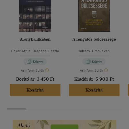
Aranykalitkában
A rangidős bölcsessége
Bokor Attila
-
Radácsi László
William H. McRaven
Könyv
Könyv
Árinformációk
Árinformációk
Borító ár:
3 450 Ft
Kiadói ár:
5 900 Ft
Kosárba
Kosárba