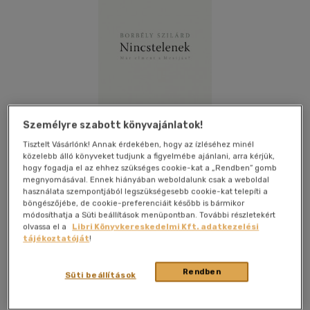
Személyre szabott könyvajánlatok!
Tisztelt Vásárlónk! Annak érdekében, hogy az ízléséhez minél
közelebb álló könyveket tudjunk a figyelmébe ajánlani, arra kérjük,
hogy fogadja el az ehhez szükséges cookie-kat a „Rendben” gomb
megnyomásával. Ennek hiányában weboldalunk csak a weboldal
használata szempontjából legszükségesebb cookie-kat telepíti a
böngészőjébe, de cookie-preferenciáit később is bármikor
módosíthatja a Süti beállítások menüpontban. További részletekért
olvassa el a
Libri Könyvkereskedelmi Kft. adatkezelési
Kívánságlistához adom
Megosztom
tájékoztatóját
!
(2 vélemény)
Rendben
Süti beállítások
Pesti Kalligram Kft.
|
2013
|
magyar nyelvű
|
keménytábla,
védőborító
|
324 oldal