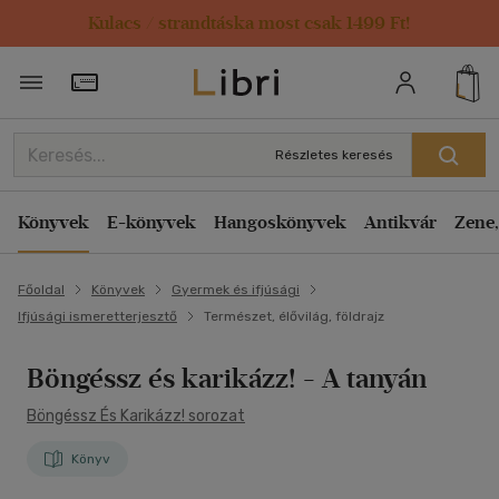
Kulacs / strandtáska most csak 1499 Ft!
Törzsvásárlói Kártya adatai
Részletes keresés
Könyvek
E-könyvek
Hangoskönyvek
Antikvár
Zene,
Főoldal
Könyvek
Gyermek és ifjúsági
Ifjúsági ismeretterjesztő
Természet, élővilág, földrajz
Böngéssz és karikázz! - A tanyán
Böngéssz És Karikázz! sorozat
Könyv