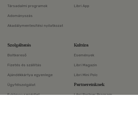
Társadalmi programok
Libri App
Adományozás
Akadálymentesítési nyilatkozat
Szolgáltatás
Kultúra
Boltkereső
Események
Fizetés és szállítás
Libri Magazin
Ajándékkártya egyenlege
Libri Mini Polc
Partnereinknek
Ügyfélszolgálat
E-könyv-segédlet
Libri Partner Program
×
Elállási nyilatkozat
Médiaajánlat
ÁSZF
Adatvédelem
Oldaltérkép
Süti beállítások