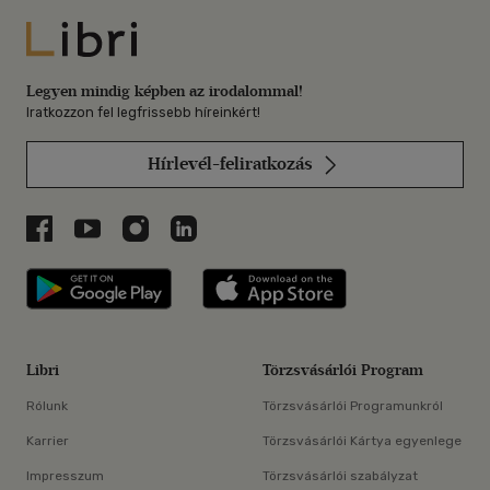
Libri
Legyen mindig képben az irodalommal!
Iratkozzon fel legfrissebb híreinkért!
Hírlevél-feliratkozás
Libri a Facebookon
Libri a Youtube-on
Libri az Instagramon
Libri a LinkedInen
Libri applikáció Szerezd meg: Google P
Libri applikáció 
Libri
Törzsvásárlói Program
Rólunk
Törzsvásárlói Programunkról
Karrier
Törzsvásárlói Kártya egyenlege
Impresszum
Törzsvásárlói szabályzat