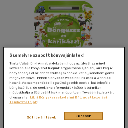
Személyre szabott könyvajánlatok!
Tisztelt Vásárlónk! Annak érdekében, hogy az ízléséhez minél
közelebb álló könyveket tudjunk a figyelmébe ajánlani, arra kérjük,
hogy fogadja el az ehhez szükséges cookie-kat a „Rendben” gomb
megnyomásával. Ennek hiányában weboldalunk csak a weboldal
használata szempontjából legszükségesebb cookie-kat telepíti a
böngészőjébe, de cookie-preferenciáit később is bármikor
módosíthatja a Süti beállítások menüpontban. További részletekért
olvassa el a
Libri Könyvkereskedelmi Kft. adatkezelési
Beleolvasok
Kívánságlistához adom
Megosztom
tájékoztatóját
!
Rendben
Süti beállítások
Napraforgó 2005 Kft
|
2025
|
magyar nyelvű
|
irkafűzött
|
24 oldal