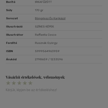
Borító
IRKAFŰZÖTT
Súly
170 gr
Sorozat
Böngéssz És Karikázz!
Illusztráció
SZÍNES KÉPEK
Illusztrátor
Raffaella Cosco
Fordító
Rusznák György
ISBN
5999564963959
Árukód
2798659 / 1233596
Vásárlói értékelések, vélemények
Kérjük, lépjen be az értékeléshez!