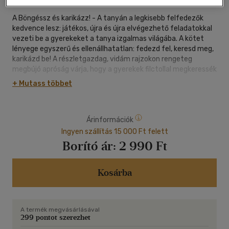
A Böngéssz és karikázz! - A tanyán a legkisebb felfedezők
kedvence lesz: játékos, újra és újra elvégezhető feladatokkal
vezeti be a gyerekeket a tanya izgalmas világába. A kötet
lényege egyszerű és ellenállhatatlan: fedezd fel, keresd meg,
karikázd be! A részletgazdag, vidám rajzokon rengeteg
megbújó apróság várja, hogy a gyerekek filctollal megkeressék
és bekarikázzák. A legjobb rész? A jelölések egy mozdulattal
+ Mutass többet
letörölhetők, így a könyv korlátlanul újrajátszható!
Árinformációk
Ingyen szállítás 15 000 Ft felett
Borító ár:
2 990 Ft
Kosárba
A termék megvásárlásával
299 pontot szerezhet