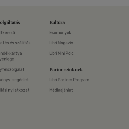
olgáltatás
Kultúra
ltkereső
Események
zetés és szállítás
Libri Magazin
ándékkártya
Libri Mini Polc
yenlege
Partnereinknek
yfélszolgálat
könyv-segédlet
Libri Partner Program
állási nyilatkozat
Médiaajánlat