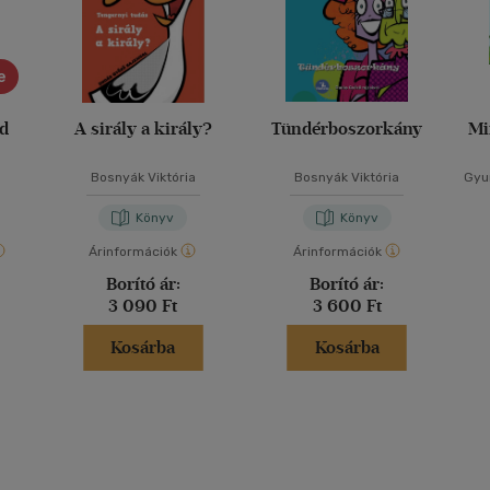
e
ád
A sirály a király?
Tündérboszorkány
Mi
Bosnyák Viktória
Bosnyák Viktória
Gyur
Könyv
Könyv
Árinformációk
Árinformációk
Borító ár:
Borító ár:
3 090 Ft
3 600 Ft
Kosárba
Kosárba