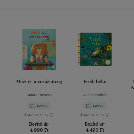
Mézi és a varázsüveg
Frédi béka
N
o
Chiara Ravizza
Axel Scheffler
Könyv
Könyv
Árinformációk
Árinformációk
Borító ár:
Borító ár:
4 990 Ft
4 490 Ft