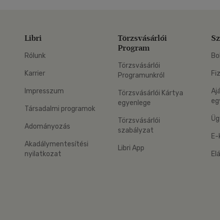
Libri
Törzsvásárlói
Sz
Program
Rólunk
Bo
Törzsvásárlói
Karrier
Fi
Programunkról
Impresszum
Aj
Törzsvásárlói Kártya
eg
egyenlege
Társadalmi programok
Üg
Törzsvásárlói
Adományozás
szabályzat
E-
Akadálymentesítési
Libri App
nyilatkozat
El
eg: Google Play
 applikáció Letölthető az App Store-ból