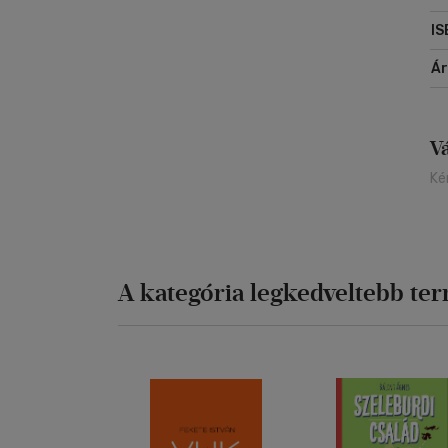
IS
Á
V
Ké
A kategória legkedveltebb te