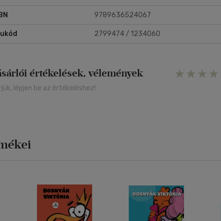
BN
9789636524067
rukód
2799474 / 1234060
ásárlói értékelések, vélemények
rjük, lépjen be az értékeléshez!
rmékei