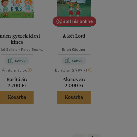
Bolti és online
nden gyerek kicsi
A két Lotti
Reckless - A
kincs
kó Szilvia
-
Palya Bea
-
Erich Kästner
Lauren Rob
Szabó T. Anna
Könyv
Könyv
Kön
Árinformációk
Borító ár:
2 999 Ft
Árinformáci
Borító ár:
Akciós ár:
Borító 
2 790 Ft
2 099 Ft
5 499 
Kosárba
Kosárba
Kosár