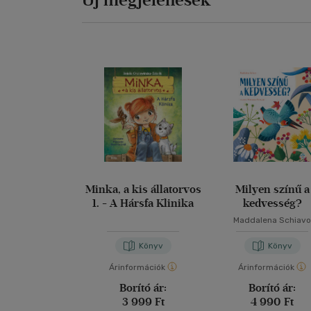
Minka, a kis állatorvos
Milyen színű a
1. - A Hársfa Klinika
kedvesség?
Maddalena Schiav
Könyv
Könyv
Árinformációk
Árinformációk
Borító ár:
Borító ár:
3 999 Ft
4 990 Ft