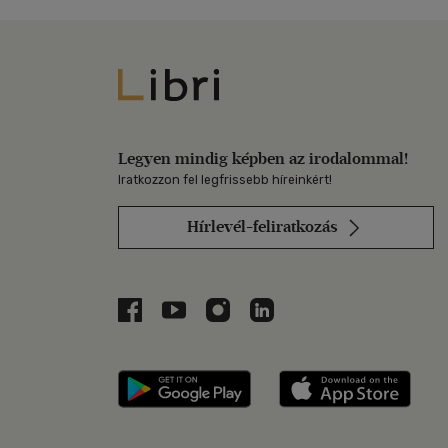
Libri
Legyen mindig képben az irodalommal!
Iratkozzon fel legfrissebb híreinkért!
Hírlevél-feliratkozás
Libri a Facebookon
Libri a Youtube-on
Libri az Instagramon
Libri a LinkedInen
Libri applikáció Szerezd m
Libri