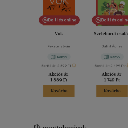
Bolti és online
Bolti és onlin
Vuk
Szeleburdi csal
Fekete István
Bálint Ágnes
Könyv
Könyv
Borító ár:
2 699 Ft
Borító ár:
2 499 Ft
Akciós ár:
Akciós ár:
1 889 Ft
1 749 Ft
Kosárba
Kosárba
Új megjelenések