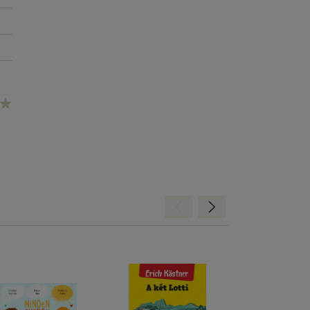
Hátra
Előre