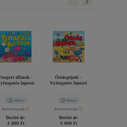
Hátra
Előre
Tengeri állatok -
Óriásgépek -
Cinciri és a s
yitogatós lapozó
Nyitogatós lapozó
álomp
Könyv
Könyv
Kön
Árinformációk
Árinformációk
Árinformáci
Borító ár:
Borító ár:
Borító 
3 490 Ft
3 490 Ft
4 990 