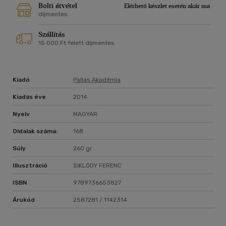
Bolti átvétel
Elérhető készlet esetén akár ma
díjmentes
Szállítás
15 000 Ft felett díjmentes
Kiadó
Pallas Akadémia
Kiadás éve
2014
Nyelv
MAGYAR
Oldalak száma:
168
Súly
260 gr
Illusztráció
SIKLÓDY FERENC
ISBN
9789736653827
Árukód
2587281 / 1142314