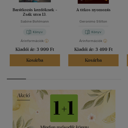
Barátkozás kezdőknek -
A titkos nyomozás
Zsák utca 13.
Sabine Bohlmann
Geronimo Stilton
Könyv
Könyv
Árinformációk
Árinformációk
Kiadói ár:
3 999 Ft
Kiadói ár:
3 499 Ft
Kosárba
Kosárba