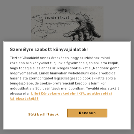
Személyre szabott könyvajánlatok!
Tisztelt Vásárlónk! Annak érdekében, hogy az ízléséhez minél
közelebb álló könyveket tudjunk a figyelmébe ajánlani, arra kérjük,
hogy fogadja el az ehhez szükséges cookie-kat a „Rendben” gomb
megnyomásával. Ennek hiányában weboldalunk csak a weboldal
használata szempontjából legszükségesebb cookie-kat telepíti a
böngészőjébe, de cookie-preferenciáit később is bármikor
módosíthatja a Süti beállítások menüpontban. További részletekért
olvassa el a
Libri Könyvkereskedelmi Kft. adatkezelési
tájékoztatóját
!
Kívánságlistához adom
Megosztom
Rendben
Süti beállítások
Pallas Akadémia
|
2014
|
magyar nyelvű
|
168 oldal