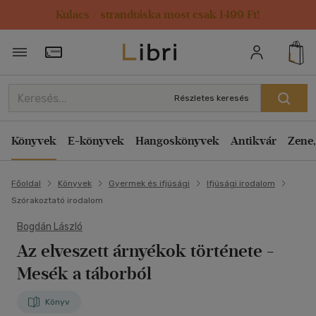
Kulacs / strandtáska most csak 1499 Ft!
Törzsvásárlói Kártya adatai
Részletes keresés
Könyvek
E-könyvek
Hangoskönyvek
Antikvár
Zene,
Főoldal
Könyvek
Gyermek és ifjúsági
Ifjúsági irodalom
Szórakoztató irodalom
Bogdán László
Az elveszett árnyékok története
-
Mesék a táborból
Könyv