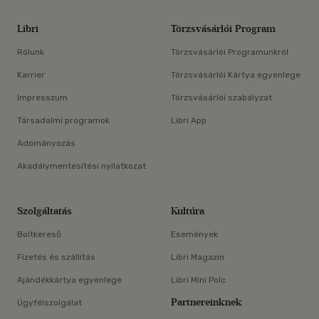
Libri
Törzsvásárlói Program
Rólunk
Törzsvásárlói Programunkról
Karrier
Törzsvásárlói Kártya egyenlege
Impresszum
Törzsvásárlói szabályzat
Társadalmi programok
Libri App
Adományozás
Akadálymentesítési nyilatkozat
Szolgáltatás
Kultúra
Boltkereső
Események
Fizetés és szállítás
Libri Magazin
Ajándékkártya egyenlege
Libri Mini Polc
Partnereinknek
Ügyfélszolgálat