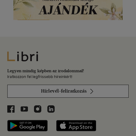
Libri
Legyen mindig képben az irodalommal!
Iratkozzon fel legfrissebb híreinkért!
Hírlevél-feliratkozás
Libri a Facebookon
Libri a Youtube-on
Libri az Instagramon
Libri a LinkedInen
Libri applikáció Szerezd meg: Google P
Libri applikáció 