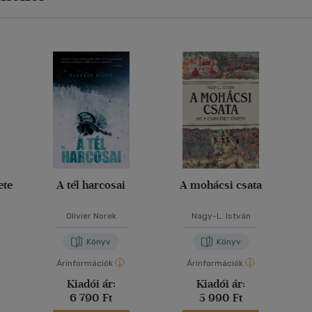
ete
A tél harcosai
A mohácsi csata
Olivier Norek
Nagy-L. István
Könyv
Könyv
Árinformációk
Árinformációk
Kiadói ár:
Kiadói ár:
6 790 Ft
5 990 Ft