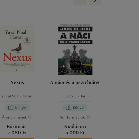
Nexus
A náci és a pszichiáter
Hideg polgá
Yuval Noah Harari
Jack El-Hai
Hatos P
Könyv
Könyv
Kön
Árinformációk
Árinformációk
Árinformáci
Borító ár:
Kiadói ár:
Kiadói 
7 980 Ft
5 999 Ft
5 999 