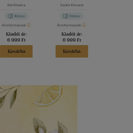
Bal Khabra
Sadie Kincaid
P. C. Har
Könyv
Könyv
Kön
Árinformációk
Árinformációk
Árinformáci
Kiadói ár:
Kiadói ár:
Kiadói 
6 999 Ft
6 999 Ft
6 599 
Kosárba
Kosárba
Kosár