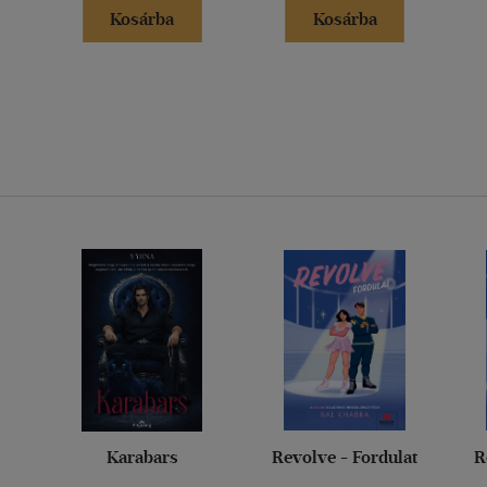
Kosárba
Kosárba
Karabars
Revolve - Fordulat
R