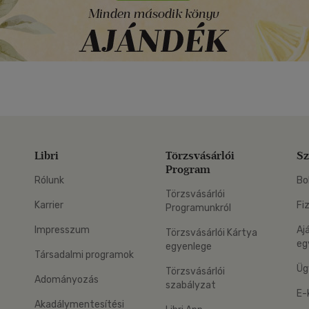
Libri
Törzsvásárlói
Sz
Program
Rólunk
Bo
Törzsvásárlói
Karrier
Fi
Programunkról
Impresszum
Aj
Törzsvásárlói Kártya
eg
egyenlege
Társadalmi programok
Üg
Törzsvásárlói
Adományozás
szabályzat
E-
Akadálymentesítési