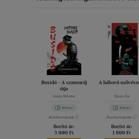
Busidó - A szamuráj
A háború művész
útja
Inazo Nitobe
Szun-Ce
Könyv
Könyv
Árinformációk
Árinformációk
Borító ár:
Borító ár:
3 990 Ft
1 999 Ft