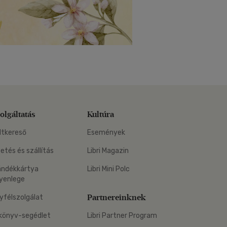
olgáltatás
Kultúra
ltkereső
Események
zetés és szállítás
Libri Magazin
ándékkártya
Libri Mini Polc
yenlege
Partnereinknek
yfélszolgálat
könyv-segédlet
Libri Partner Program