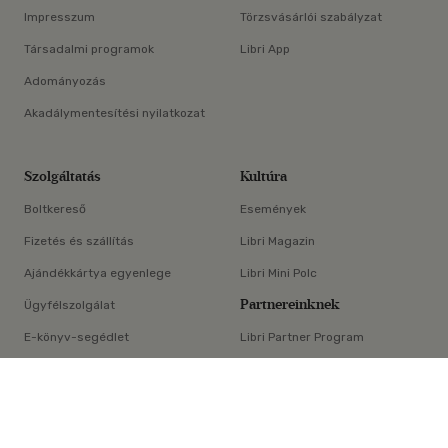
Impresszum
Törzsvásárlói szabályzat
Társadalmi programok
Libri App
Adományozás
Akadálymentesítési nyilatkozat
Szolgáltatás
Kultúra
Boltkereső
Események
Fizetés és szállítás
Libri Magazin
Ajándékkártya egyenlege
Libri Mini Polc
Partnereinknek
Ügyfélszolgálat
E-könyv-segédlet
Libri Partner Program
×
Elállási nyilatkozat
Médiaajánlat