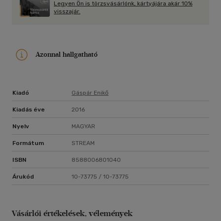
Legyen Ön is törzsvásárlónk, kártyájára akár 10%
visszajár.
Azonnal hallgatható
Kiadó
Gáspár Enikő
Kiadás éve
2016
Nyelv
MAGYAR
Formátum
STREAM
ISBN
8588006801040
Árukód
10-73775 / 10-73775
Vásárlói értékelések, vélemények