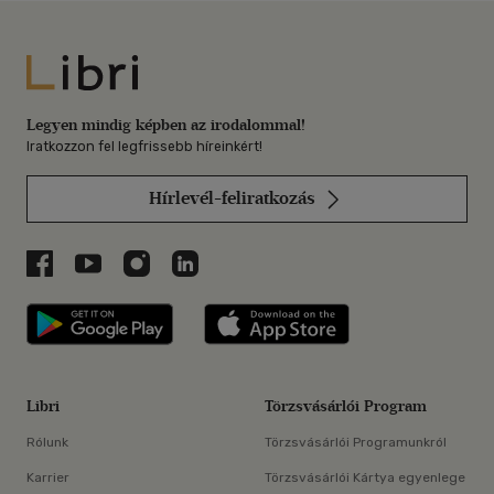
Libri
Legyen mindig képben az irodalommal!
Iratkozzon fel legfrissebb híreinkért!
Hírlevél-feliratkozás
Libri a Facebookon
Libri a Youtube-on
Libri az Instagramon
Libri a LinkedInen
Libri applikáció Szerezd meg: Google P
Libri applikáció 
Libri
Törzsvásárlói Program
Rólunk
Törzsvásárlói Programunkról
Karrier
Törzsvásárlói Kártya egyenlege