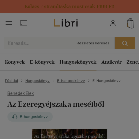
Kulacs / strandtáska most csak 1499 Ft!
Törzsvásárlói Kártya adatai
Részletes keresés
Könyvek
E-könyvek
Hangoskönyvek
Antikvár
Zene,
Főoldal
Hangoskönyv
E-hangoskönyv
E-Hangoskönyv
Benedek Elek
Az Ezeregyéjszaka meséiből
E-hangoskönyv