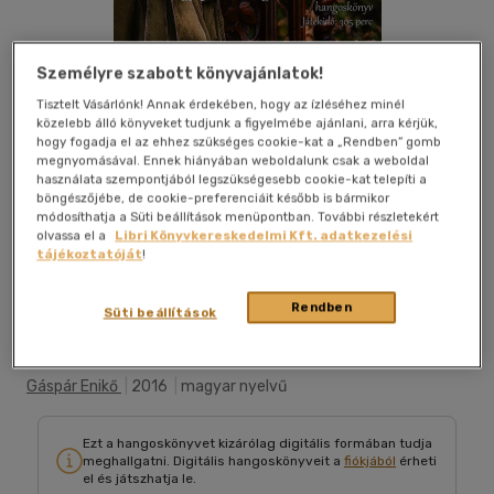
Személyre szabott könyvajánlatok!
Tisztelt Vásárlónk! Annak érdekében, hogy az ízléséhez minél
közelebb álló könyveket tudjunk a figyelmébe ajánlani, arra kérjük,
hogy fogadja el az ehhez szükséges cookie-kat a „Rendben” gomb
megnyomásával. Ennek hiányában weboldalunk csak a weboldal
használata szempontjából legszükségesebb cookie-kat telepíti a
böngészőjébe, de cookie-preferenciáit később is bármikor
módosíthatja a Süti beállítások menüpontban. További részletekért
olvassa el a
Libri Könyvkereskedelmi Kft. adatkezelési
tájékoztatóját
!
Belehallgatok
Kívánságlistához adom
Megosztom
Rendben
Süti beállítások
Gáspár Enikő
|
2016
|
magyar nyelvű
Ezt a hangoskönyvet kizárólag digitális formában tudja
meghallgatni. Digitális hangoskönyveit a
fiókjából
érheti
el és játszhatja le.