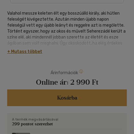
Valahol messze keleten élt egy bosszúálló király, aki hűtlen
feleségét kivégeztette. Azután minden újabb napon
feleségül vett egy újabb leányt és reggelre azt is megölette.
Történt egyszer, hogy az okos és művelt Seherezádé került a
színe elé, aki mindennél jobban szerette az életét és esze
ágában sem volt meghalni. Úgy okoskodott, ha elég érdekes
történeteket mesél Sahriár királynak, akkor az kíváncsiságból
+ Mutass többet
megkíméli az életét, legalább a következő estéig. Csupán
annyi a dolga, hogy egyre érdekesebb történetekkel
szórakoztassa a királyt. Így születtek ezek a mesék, amelyek
Árinformációk
ezeregy éjszakán át szóltak, míg végül meglágyították és
meggyógyították a sértett király szívét.
Online ár:
2 990 Ft
Kosárba
A termék megvásárlásával
299 pontot szerezhet