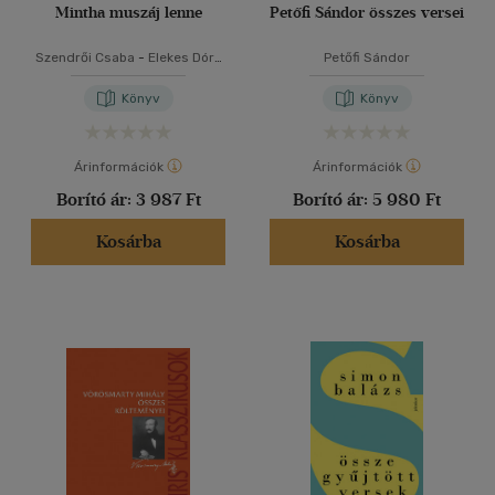
Mintha muszáj lenne
Petőfi Sándor összes versei
Szendrői Csaba
-
Elekes Dóra
Petőfi Sándor
-
Illés Andrea
Könyv
Könyv
Árinformációk
Árinformációk
Borító ár:
3 987 Ft
Borító ár:
5 980 Ft
Kosárba
Kosárba