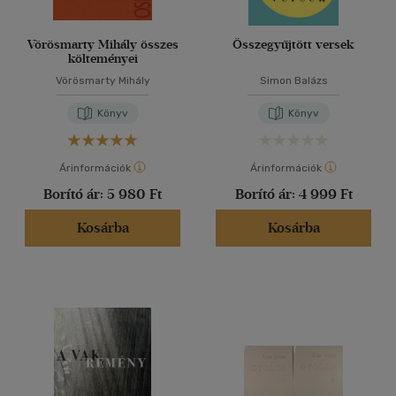
Vörösmarty Mihály összes
Összegyűjtött versek
költeményei
Vörösmarty Mihály
Simon Balázs
Könyv
Könyv
Árinformációk
Árinformációk
Borító ár:
5 980 Ft
Borító ár:
4 999 Ft
Kosárba
Kosárba