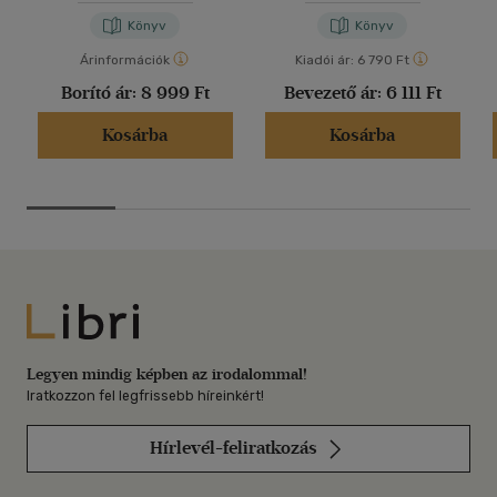
Könyv
Könyv
Árinformációk
Kiadói ár:
6 790 Ft
Borító ár:
8 999 Ft
Bevezető ár:
6 111 Ft
Kosárba
Kosárba
Libri
Legyen mindig képben az irodalommal!
Iratkozzon fel legfrissebb híreinkért!
Hírlevél-feliratkozás