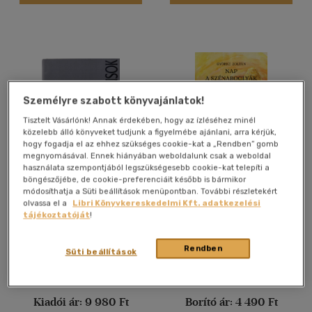
(2)
(129)
Alkalmaz
Személyre szabott könyvajánlatok!
Tisztelt Vásárlónk! Annak érdekében, hogy az ízléséhez minél
közelebb álló könyveket tudjunk a figyelmébe ajánlani, arra kérjük,
hogy fogadja el az ehhez szükséges cookie-kat a „Rendben” gomb
megnyomásával. Ennek hiányában weboldalunk csak a weboldal
használata szempontjából legszükségesebb cookie-kat telepíti a
böngészőjébe, de cookie-preferenciáit később is bármikor
Ady Endre összes versei
Nap a szénaboglyák alatt
módosíthatja a Süti beállítások menüpontban. További részletekért
olvassa el a
Libri Könyvkereskedelmi Kft. adatkezelési
Ady Endre
Györke Zoltán
tájékoztatóját
!
Könyv
Könyv
Rendben
Süti beállítások
Árinformációk
Árinformációk
Kiadói ár:
9 980 Ft
Borító ár:
4 490 Ft