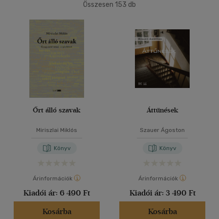
(3)
Összesen
153
db
14 - 18 év
(1)
40 db / oldal
mind
(1)
Felnőtt
(129)
Alkalmaz
Nyelv szerint
Magyar
(146)
Őrt álló szavak
Áttűnések
Angol
(4)
Francia
(2)
Miriszlai Miklós
Szauer Ágoston
Könyv
Könyv
Vélemény szerint
(17)
Árinformációk
Árinformációk
(1)
Kiadói ár:
6 490 Ft
Kiadói ár:
3 490 Ft
(3)
Kosárba
Kosárba
(1)