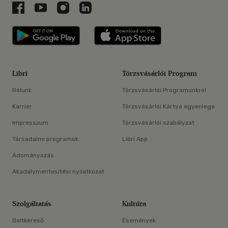
Libri a Facebookon
Libri a Youtube-on
Libri az Instagramon
Libri a LinkedInen
Libri applikáció Szerezd meg: Google P
Libri applikáció 
Libri
Törzsvásárlói Program
Rólunk
Törzsvásárlói Programunkról
Karrier
Törzsvásárlói Kártya egyenlege
Impresszum
Törzsvásárlói szabályzat
Társadalmi programok
Libri App
Adományozás
Akadálymentesítési nyilatkozat
Szolgáltatás
Kultúra
Boltkereső
Események