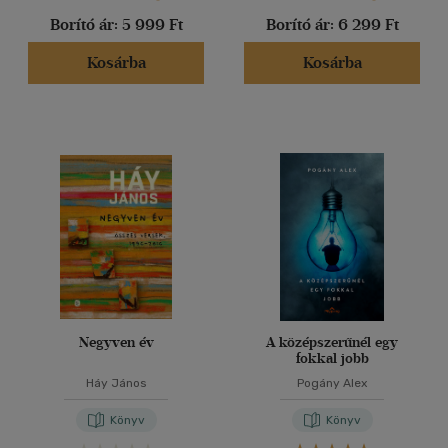
Borító ár:
5 999 Ft
Borító ár:
6 299 Ft
Kosárba
Kosárba
Negyven év
A középszerűnél egy
fokkal jobb
Háy János
Pogány Alex
Könyv
Könyv