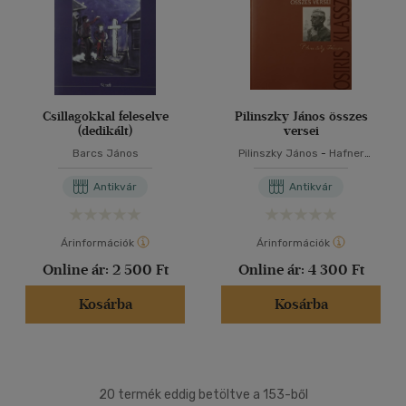
Csillagokkal feleselve
Pilinszky János összes
(dedikált)
versei
Barcs János
Pilinszky János
-
Hafner
Zoltán
Antikvár
Antikvár
Árinformációk
Árinformációk
Online ár:
2 500 Ft
Online ár:
4 300 Ft
Kosárba
Kosárba
20 termék eddig betöltve a 153-ből