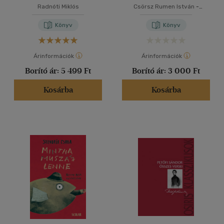
kiadásban
Radnóti Miklós
Csörsz Rumen István
-
Varsányi József
Könyv
Könyv
Árinformációk
Árinformációk
Borító ár:
5 499 Ft
Borító ár:
3 000 Ft
Kosárba
Kosárba