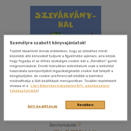
Személyre szabott könyvajánlatok!
Tisztelt Vásárlónk! Annak érdekében, hogy az ízléséhez minél
közelebb álló könyveket tudjunk a figyelmébe ajánlani, arra kérjük,
hogy fogadja el az ehhez szükséges cookie-kat a „Rendben” gomb
megnyomásával. Ennek hiányában weboldalunk csak a weboldal
használata szempontjából legszükségesebb cookie-kat telepíti a
böngészőjébe, de cookie-preferenciáit később is bármikor
módosíthatja a Süti beállítások menüpontban. További részletekért
olvassa el a
Libri Könyvkereskedelmi Kft. adatkezelési
tájékoztatóját
!
Kívánságlistához adom
Megosztom
(2 vélemény)
Rendben
Süti beállítások
Citera Kft.
|
2020
|
magyar nyelvű
|
lapozó
|
16 oldal
Árinformációk