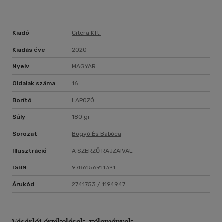
Kiadó
Citera Kft.
Kiadás éve
2020
Nyelv
MAGYAR
Oldalak száma:
16
Borító
LAPOZÓ
Súly
180 gr
Sorozat
Bogyó És Babóca
Illusztráció
A SZERZŐ RAJZAIVAL
ISBN
9786156911391
Árukód
2741753 / 1194947
Vásárlói értékelések, vélemények