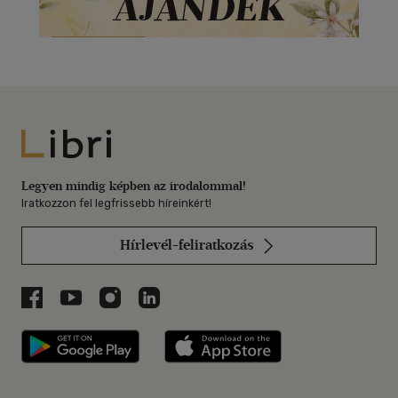
Libri
Legyen mindig képben az irodalommal!
Iratkozzon fel legfrissebb híreinkért!
Hírlevél-feliratkozás
Libri a Facebookon
Libri a Youtube-on
Libri az Instagramon
Libri a LinkedInen
Libri applikáció Szerezd meg: Google P
Libri applikáció 