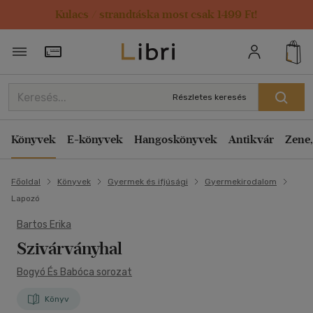
Kulacs / strandtáska most csak 1499 Ft!
Törzsvásárlói Kártya adatai
Részletes keresés
Könyvek
E-könyvek
Hangoskönyvek
Antikvár
Zene,
Főoldal
Könyvek
Gyermek és ifjúsági
Gyermekirodalom
Lapozó
Bartos Erika
Szivárványhal
Bogyó És Babóca sorozat
Könyv