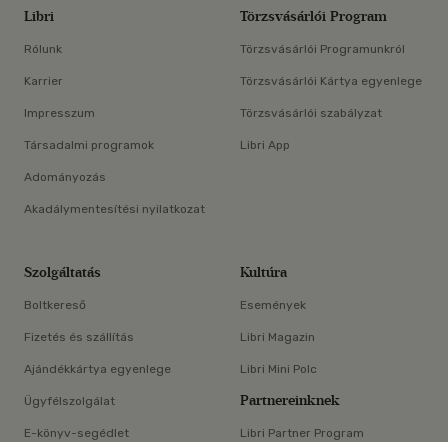
Libri
Törzsvásárlói Program
Rólunk
Törzsvásárlói Programunkról
Karrier
Törzsvásárlói Kártya egyenlege
Impresszum
Törzsvásárlói szabályzat
Társadalmi programok
Libri App
Adományozás
Akadálymentesítési nyilatkozat
Szolgáltatás
Kultúra
Boltkereső
Események
Fizetés és szállítás
Libri Magazin
Ajándékkártya egyenlege
Libri Mini Polc
Partnereinknek
Ügyfélszolgálat
E-könyv-segédlet
Libri Partner Program