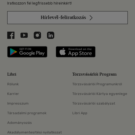
Iratkozzon fel legfrissebb híreinkért!
Hírlevél-feliratkozás
Libri a Facebookon
Libri a Youtube-on
Libri az Instagramon
Libri a LinkedInen
Libri applikáció Szerezd meg: Google P
Libri applikáció 
Libri
Törzsvásárlói Program
Rólunk
Törzsvásárlói Programunkról
Karrier
Törzsvásárlói Kártya egyenlege
Impresszum
Törzsvásárlói szabályzat
Társadalmi programok
Libri App
Adományozás
Akadálymentesítési nyilatkozat