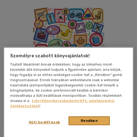
Személyre szabott könyvajánlatok!
Tisztelt Vásárlónk! Annak érdekében, hogy az ízléséhez minél
közelebb álló könyveket tudjunk a figyelmébe ajánlani, arra kérjük,
hogy fogadja el az ehhez szükséges cookie-kat a „Rendben” gomb
megnyomásával. Ennek hiányában weboldalunk csak a weboldal
használata szempontjából legszükségesebb cookie-kat telepíti a
böngészőjébe, de cookie-preferenciáit később is bármikor
módosíthatja a Süti beállítások menüpontban. További részletekért
olvassa el a
Libri Könyvkereskedelmi Kft. adatkezelési
tájékoztatóját
!
Kívánságlistához adom
Megosztom
Rendben
Süti beállítások
Citera Kft.
|
2025
|
magyar nyelvű
|
keménytábla
|
80 oldal