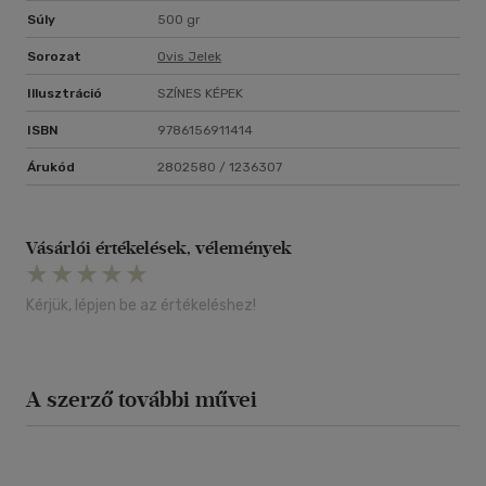
Súly
500 gr
Sorozat
Ovis Jelek
Illusztráció
SZÍNES KÉPEK
ISBN
9786156911414
Árukód
2802580 / 1236307
Vásárlói értékelések, vélemények
Kérjük, lépjen be az értékeléshez!
A szerző további művei