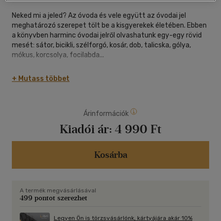
Neked mi a jeled? Az óvoda és vele együtt az óvodai jel
meghatározó szerepet tölt be a kisgyerekek életében. Ebben
a könyvben harminc óvodai jelről olvashatunk egy-egy rövid
mesét: sátor, bicikli, szélforgó, kosár, dob, talicska, gólya,
mókus, korcsolya, focilabda...
+ Mutass többet
A történetek az óvodás korosztály mindennapi élményeit
járják körbe, szóba kerül a közös játék, a barátságok, a
veszekedések, a csúfolódás, a versengés, az ünneplések, a
Árinformációk
természet szépsége, a születés öröme, az elmúlás fájdalma,
az ígéretek betartása...
Kiadói ár:
4 990 Ft
Bartos Erika, a Bogyó és Babóca sorozat írója és rajzolója az
Kosárba
ovis jelek meséivel ismét az óvodás korosztályhoz szól.
Fogadjátok szeretettel!
A termék megvásárlásával
499 pontot szerezhet
Legyen Ön is törzsvásárlónk, kártyájára akár 10%