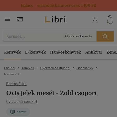
Kulacs / strandtáska most csak 1499 Ft!
Törzsvásárlói Kártya adatai
Részletes keresés
Könyvek
E-könyvek
Hangoskönyvek
Antikvár
Zene,
Főoldal
Könyvek
Gyermek és ifjúsági
Mesekönyv
Mai mesék
Bartos Erika
Ovis jelek meséi - Zöld csoport
Ovis Jelek sorozat
Könyv