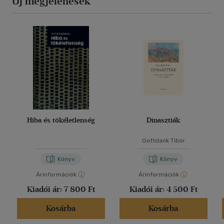
Új megjelenések
Hiba és tökéletlenség
Dinasztiák
Gottdank Tibor
Könyv
Könyv
Árinformációk
Árinformációk
Kiadói ár:
7 800 Ft
Kiadói ár:
4 500 Ft
Kosárba
Kosárba