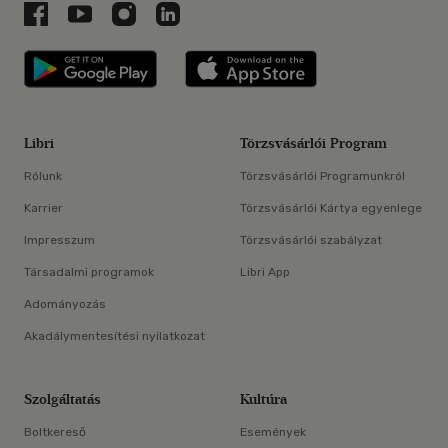
Libri a Facebookon
Libri a Youtube-on
Libri az Instagramon
Libri a LinkedInen
Libri applikáció Szerezd meg: Google P
Libri applikáció 
Libri
Törzsvásárlói Program
Rólunk
Törzsvásárlói Programunkról
Karrier
Törzsvásárlói Kártya egyenlege
Impresszum
Törzsvásárlói szabályzat
Társadalmi programok
Libri App
Adományozás
Akadálymentesítési nyilatkozat
Szolgáltatás
Kultúra
Boltkereső
Események