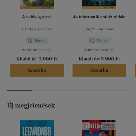
A valóság arcai
Az informatika sötét oldala
Bártfai Barnabás
Bártfai Barnabás
Könyv
Könyv
Árinformációk
Árinformációk
Kiadói ár:
2 990 Ft
Kiadói ár:
3 990 Ft
Kosárba
Kosárba
Új megjelenések