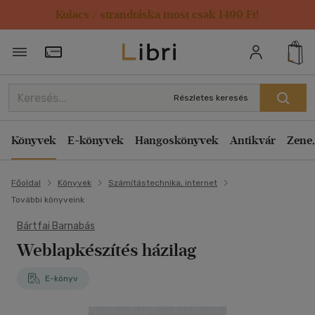
Kulacs / strandtáska most csak 1499 Ft!
Törzsvásárlói Kártya adatai
Részletes keresés
Könyvek
E-könyvek
Hangoskönyvek
Antikvár
Zene,
Főoldal
Könyvek
Számítástechnika, internet
További könyveink
Bártfai Barnabás
Weblapkészítés házilag
E-könyv