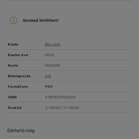
Azonnal letölthető
Kiadó
Bbs-Info
Kiadás éve
2002
Nyelv
MAGYAR
Belelapozás
pdf
Formátum
PDF
ISBN
9789639425606
Árukód
3-76036 / 3-76036
Elérhető még: