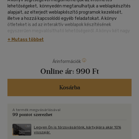
lehetőségeket, könnyedén megtanulhatjuk a weblapkészítés
alapjait, az elterjedt weblapkészítő programok kezelését,
illetve a hozzá kapcsolódó egyéb feladatokat. A könyv
ötleteket is ad az interaktív weblapok készítésének
egyszerűen megvalósítható lehetőségeiről. A könyv két nagy
újdonsággal bír. Egyrészt azt is leírja, hogy mit kell tenni,
+ Mutass többet
ahhoz, hogy weblapunk lehessen, és ez milyen egyéb
feladatokkal jár. Másrészt azt is bemutatja, hogy milyen
módon tudjuk kivitelezni egyszerű elemekkel az eddig csak
Árinformációk
többnyire JavaSript programozással megvalósított
interaktív webes elemeket. Főbb témakörök: Internet,
Online ár:
990 Ft
regisztrálás, feltöltés, képek, HTML, Netscape composer,
Word, MS Frontpage, MS Image Composer, MS GIF Animator,
Macromedia Dreamweaver, ötletek, stb.
Kosárba
A termék megvásárlásával
99 pontot szerezhet
Legyen Ön is törzsvásárlónk, kártyájára akár 10%
visszajár.