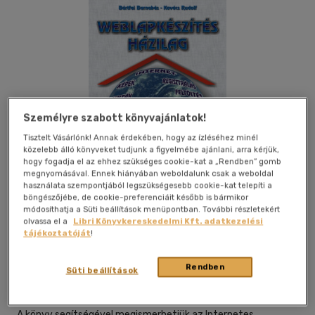
Személyre szabott könyvajánlatok!
Tisztelt Vásárlónk! Annak érdekében, hogy az ízléséhez minél
közelebb álló könyveket tudjunk a figyelmébe ajánlani, arra kérjük,
hogy fogadja el az ehhez szükséges cookie-kat a „Rendben” gomb
megnyomásával. Ennek hiányában weboldalunk csak a weboldal
használata szempontjából legszükségesebb cookie-kat telepíti a
böngészőjébe, de cookie-preferenciáit később is bármikor
módosíthatja a Süti beállítások menüpontban. További részletekért
olvassa el a
Libri Könyvkereskedelmi Kft. adatkezelési
Beleolvasok
Kívánságlistához adom
Megosztom
tájékoztatóját
!
Rendben
Süti beállítások
Bbs-Info
|
2002
|
magyar nyelvű
A könyv segítségével megismerhetjük az Internetes