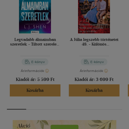
Legvadabb álmaimban
A Júlia legszebb történetei
szeretlek - Tiltott szerelem
48. - Különös
2.
házasságszerző; Többé
nem eresztlek; Az ég
küldötte
E-könyv
E-könyv
Árinformációk
Árinformációk
Kiadói ár:
5 599 Ft
Kiadói ár:
3 699 Ft
Kosárba
Kosárba