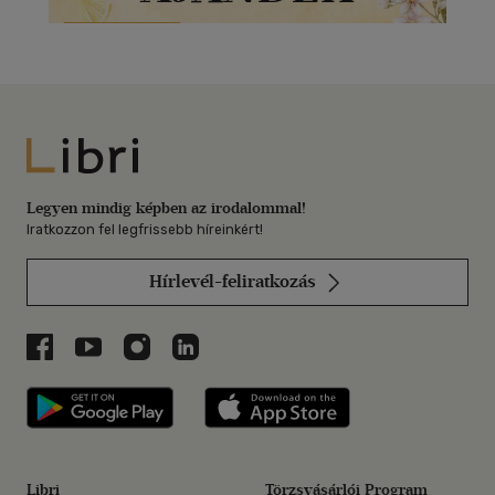
Libri
Legyen mindig képben az irodalommal!
Iratkozzon fel legfrissebb híreinkért!
Hírlevél-feliratkozás
Libri a Facebookon
Libri a Youtube-on
Libri az Instagramon
Libri a LinkedInen
Libri applikáció Szerezd meg: Google P
Libri applikáció 
Libri
Törzsvásárlói Program