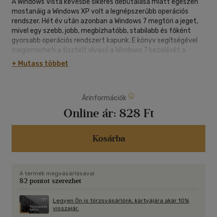
A Windows Vista kevésbé sikeres debütálása miatt egészen
mostanáig a Windows XP volt a legnépszerűbb operációs
rendszer. Hét év után azonban a Windows 7 megtöri a jeget,
mivel egy szebb, jobb, megbízhatóbb, stabilabb és főként
gyorsabb operációs rendszert kapunk. E könyv segítségével
megismerheti a tisztelt olvasó a Windows 7 kezelését a
legalapvetőbb tudnivalóktól kezdve, a rendszerhez tartozó
+ Mutass többet
programok használatán át, a különböző beállítási
lehetőségekig. A közérthető nyelvezet és az alapfogalmak
tárgyalása miatt bátran ajánljuk akár kezdőknek is, de
Árinformációk
hasznos lehet azok számára is, akik a rendszer beállításaival,
finomhangolásával szeretnének foglalkozni. Mivel a könyv a
Online ár:
828 Ft
Windows 7 alapvető kezelési lehetőségein túl tartalmazza a
Windows alatti fájlkezelést, a Windows alkalmazásokat,
valamint a rendszer beállításait is, így akár az ECDL vizsgához
Kosárba
való felkészülésben is hasznos segédeszköz lehet. Bár a
könyvre a zsebkönyv szó került, azonban a 432 oldal
terjedelme miatt kellően részletes.
A termék megvásárlásával
82 pontot szerezhet
Legyen Ön is törzsvásárlónk, kártyájára akár 10%
visszajár.