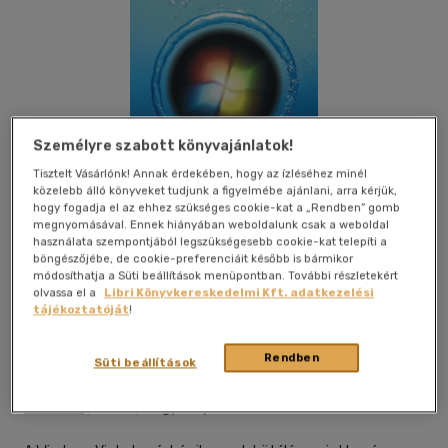
Személyre szabott könyvajánlatok!
Tisztelt Vásárlónk! Annak érdekében, hogy az ízléséhez minél
közelebb álló könyveket tudjunk a figyelmébe ajánlani, arra kérjük,
hogy fogadja el az ehhez szükséges cookie-kat a „Rendben” gomb
megnyomásával. Ennek hiányában weboldalunk csak a weboldal
használata szempontjából legszükségesebb cookie-kat telepíti a
böngészőjébe, de cookie-preferenciáit később is bármikor
módosíthatja a Süti beállítások menüpontban. További részletekért
olvassa el a
Libri Könyvkereskedelmi Kft. adatkezelési
tájékoztatóját
!
Beleolvasok
Kívánságlistához adom
Megosztom
Rendben
Süti beállítások
(1 vélemény)
Bbs-Info
|
2009
|
magyar nyelvű