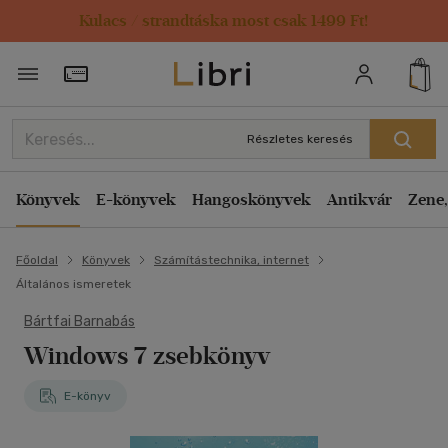
Kulacs / strandtáska most csak 1499 Ft!
Törzsvásárlói Kártya adatai
Részletes keresés
Könyvek
E-könyvek
Hangoskönyvek
Antikvár
Zene,
Főoldal
Könyvek
Számítástechnika, internet
Általános ismeretek
Bártfai Barnabás
Windows 7 zsebkönyv
E-könyv