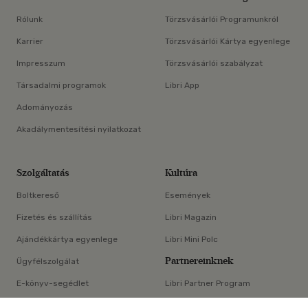
Rólunk
Törzsvásárlói Programunkról
Karrier
Törzsvásárlói Kártya egyenlege
Impresszum
Törzsvásárlói szabályzat
Társadalmi programok
Libri App
Adományozás
Akadálymentesítési nyilatkozat
Szolgáltatás
Kultúra
Boltkereső
Események
Fizetés és szállítás
Libri Magazin
Ajándékkártya egyenlege
Libri Mini Polc
Partnereinknek
Ügyfélszolgálat
E-könyv-segédlet
Libri Partner Program
×
Elállási nyilatkozat
Médiaajánlat