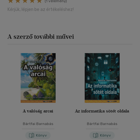
(1 vélemény)
Kérjük, lépjen be az értékeléshez!
A szerző további művei
A valóság arcai
Az informatika sötét oldala
Bártfai Barnabás
Bártfai Barnabás
Könyv
Könyv