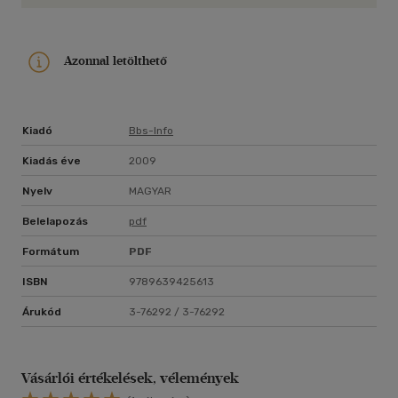
Azonnal letölthető
Kiadó
Bbs-Info
Kiadás éve
2009
Nyelv
MAGYAR
Belelapozás
pdf
Formátum
PDF
ISBN
9789639425613
Árukód
3-76292 / 3-76292
Vásárlói értékelések, vélemények