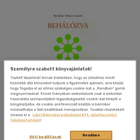
Személyre szabott könyvajánlatok!
Tisztelt Vásárlónk! Annak érdekében, hogy az ízléséhez minél
közelebb álló könyveket tudjunk a figyelmébe ajánlani, arra kérjük,
hogy fogadja el az ehhez szükséges cookie-kat a „Rendben” gomb
megnyomásával. Ennek hiányában weboldalunk csak a weboldal
használata szempontjából legszükségesebb cookie-kat telepíti a
böngészőjébe, de cookie-preferenciáit később is bármikor
módosíthatja a Süti beállítások menüpontban. További részletekért
Kívánságlistához adom
Megosztom
olvassa el a
Libri Könyvkereskedelmi Kft. adatkezelési
tájékoztatóját
!
Rendben
Helikon Kiadó
|
2013
|
magyar nyelvű
|
füles, kartonált
|
320
Süti beállítások