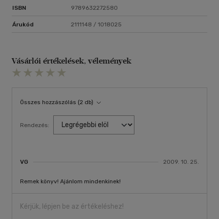
ISBN
9789632272580
Árukód
2111148 / 1018025
Vásárlói értékelések, vélemények
Összes hozzászólás (2 db)
Rendezés:
VG
2009. 10. 25.
Remek könyv! Ajánlom mindenkinek!
Kérjük, lépjen be az értékeléshez!