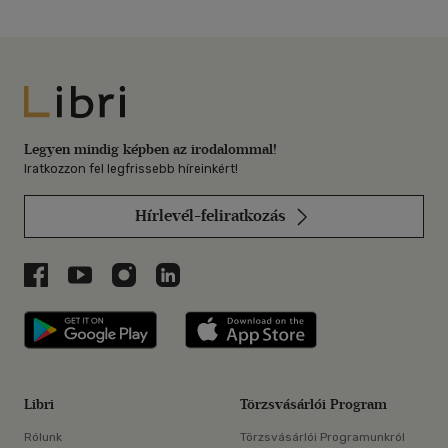
Libri
Legyen mindig képben az irodalommal!
Iratkozzon fel legfrissebb híreinkért!
Hírlevél-feliratkozás
Libri a Facebookon
Libri a Youtube-on
Libri az Instagramon
Libri a LinkedInen
Libri applikáció Szerezd meg: Google P
Libri applikáció 
Libri
Törzsvásárlói Program
Rólunk
Törzsvásárlói Programunkról