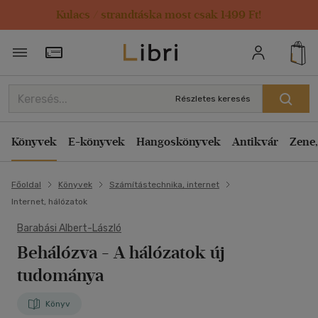
Kulacs / strandtáska most csak 1499 Ft!
Törzsvásárlói Kártya adatai
Részletes keresés
Könyvek
E-könyvek
Hangoskönyvek
Antikvár
Zene,
Főoldal
Könyvek
Számítástechnika, internet
Internet, hálózatok
Barabási Albert-László
Behálózva
- A hálózatok új
tudománya
Könyv