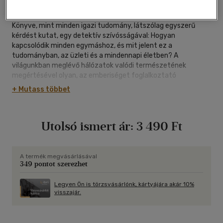
oldal
Könyve, mint minden igazi tudomány, látszólag egyszerű
kérdést kutat, egy detektív szívósságával: Hogyan
kapcsolódik minden egymáshoz, és mit jelent ez a
tudományban, az üzleti és a mindennapi életben? A
világunkban meglévő hálózatok valódi természetének
megértésével olyan, az emberiséget foglalkoztató
kérdésekben kerülhetünk közelebb a válaszhoz, mint a vírusok
+ Mutass többet
leküzdése, a gazdasági válságok kezelése, a terrorizmus
visszaszorítása vagy akár az emberi társadalom gondjainak
megoldása.
Utolsó ismert ár:
3 490 Ft
A Behálózva című könyvet 13 nyelvre fordították le, és több
országban felkerült a bestseller listára. Hazánkban 2003-ban
jelent meg először, szintén Vicsek Mária fordításában. Az
A termék megvásárlásával
349 pontot szerezhet
azóta eltelt időszakban a könyv megindult a világranglistán.
Legyen Ön is törzsvásárlónk, kártyájára akár 10%
visszajár.