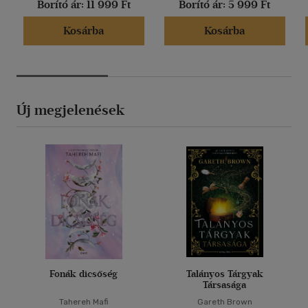
Borító ár:
11 999 Ft
Borító ár:
5 999 Ft
Kosárba
Kosárba
Új megjelenések
Fonák dicsőség
Talányos Tárgyak
Társasága
Tahereh Mafi
Gareth Brown