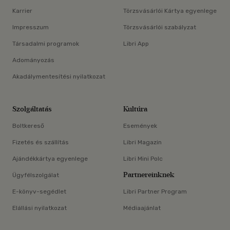
Karrier
Törzsvásárlói Kártya egyenlege
Impresszum
Törzsvásárlói szabályzat
Társadalmi programok
Libri App
Adományozás
Akadálymentesítési nyilatkozat
Szolgáltatás
Kultúra
Boltkereső
Események
Fizetés és szállítás
Libri Magazin
Ajándékkártya egyenlege
Libri Mini Polc
Partnereinknek
Ügyfélszolgálat
E-könyv-segédlet
Libri Partner Program
Elállási nyilatkozat
Médiaajánlat