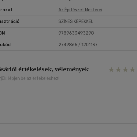
abályzatát, gyorsabbá és korrektebbé téve a pályaművek elbírálását.
rozat
Az Építészet Mesterei
lusztráció
SZÍNES KÉPEKKEL
BN
9789633493298
rukód
2749865 / 1201137
ásárlói értékelések, vélemények
rjük, lépjen be az értékeléshez!