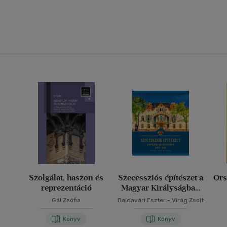
Szolgálat, haszon és
Szecessziós építészet a
Ors
reprezentáció
Magyar Királyságban
(1893-1918)
Gál Zsófia
Baldavári Eszter
-
Virág Zsolt
Könyv
Könyv