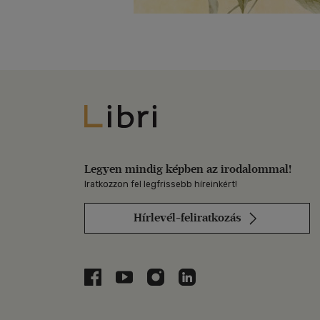
Libri
Legyen mindig képben az irodalommal!
Iratkozzon fel legfrissebb híreinkért!
Hírlevél-feliratkozás
Libri a Facebookon
Libri a Youtube-on
Libri az Instagramon
Libri a LinkedInen