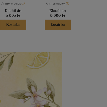
Árinformációk
Árinformációk
Árinformáci
Kiadói ár:
Kiadói ár:
Kiadói 
5 995 Ft
9 990 Ft
23 000
Kosárba
Kosárba
Kosár