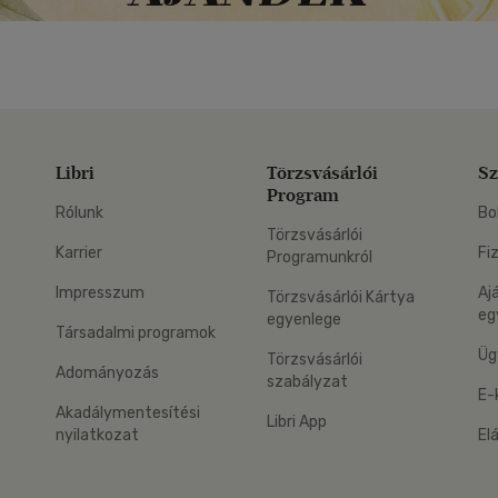
Libri
Törzsvásárlói
Sz
Program
Rólunk
Bo
Törzsvásárlói
Karrier
Fi
Programunkról
Impresszum
Aj
Törzsvásárlói Kártya
eg
egyenlege
Társadalmi programok
Üg
Törzsvásárlói
Adományozás
szabályzat
E-
Akadálymentesítési
Libri App
nyilatkozat
El