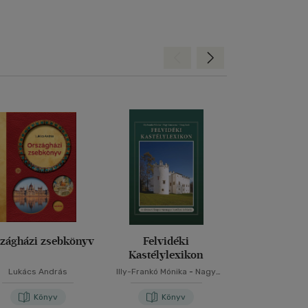
Hátra
Előre
zágházi zsebkönyv
Felvidéki
A megújulá
Kastélylexikon
Lukács András
Illy-Frankó Mónika
-
Nagy
Zsuzsanna
-
Virág Zsolt
Könyv
Könyv
Kön