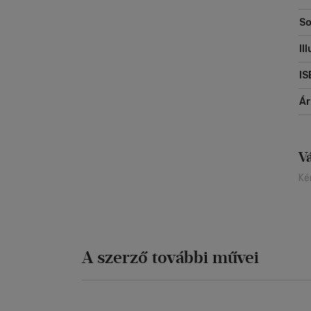
sz
So
Il
IS
Á
V
Ké
A szerző további művei