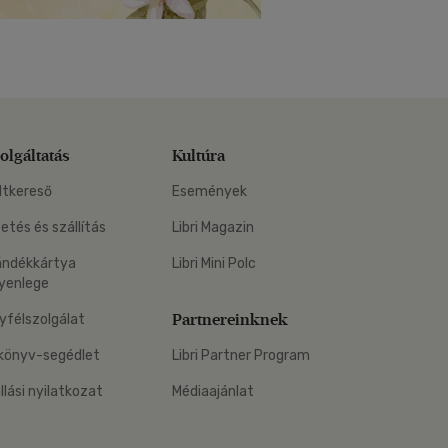
olgáltatás
Kultúra
ltkereső
Események
zetés és szállítás
Libri Magazin
ándékkártya
Libri Mini Polc
yenlege
Partnereinknek
yfélszolgálat
könyv-segédlet
Libri Partner Program
állási nyilatkozat
Médiaajánlat