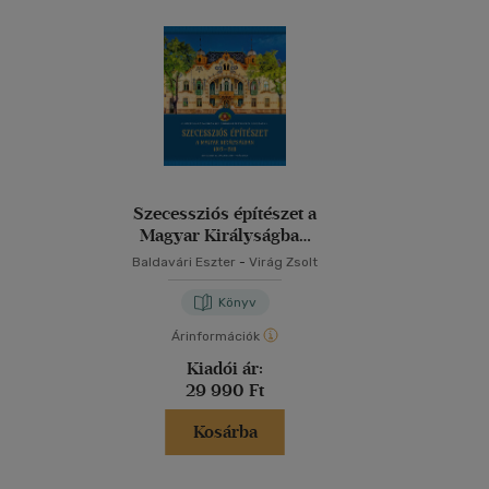
Szecessziós építészet a
Magyar Királyságban
(1893-1918)
Baldavári Eszter
-
Virág Zsolt
Könyv
Árinformációk
Kiadói ár:
29 990 Ft
Kosárba