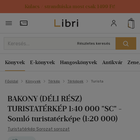
Kulacs / strandtáska most csak 1499 Ft!
Törzsvásárlói Kártya adatai
Részletes keresés
Könyvek
E-könyvek
Hangoskönyvek
Antikvár
Zene,
Főoldal
Könyvek
Térkép
Térképek
Turista
BAKONY (DÉLI RÉSZ)
TURISTATÉRKÉP 1:40 000 "SC"
-
Somló turistatérképe (1:20 000)
Turistatérkép Sorozat sorozat