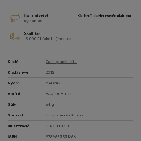
Bolti átvétel
Elérhető készlet esetén akár ma
díjmentes
Szállítás
15 000 Ft felett díjmentes
Kiadó
Cartographia Kft.
Kiadás éve
2012
Nyelv
MAGYAR
Borító
HAJTOGATOTT
Súly
64 gr
Sorozat
Turistatérkép Sorozat
Illusztráció
TÉRKÉPEKKEL
ISBN
9789633531266