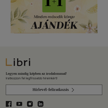
Libri
Legyen mindig képben az irodalommal!
Iratkozzon fel legfrissebb híreinkért!
Hírlevél-feliratkozás
Libri a Facebookon
Libri a Youtube-on
Libri az Instagramon
Libri a LinkedInen