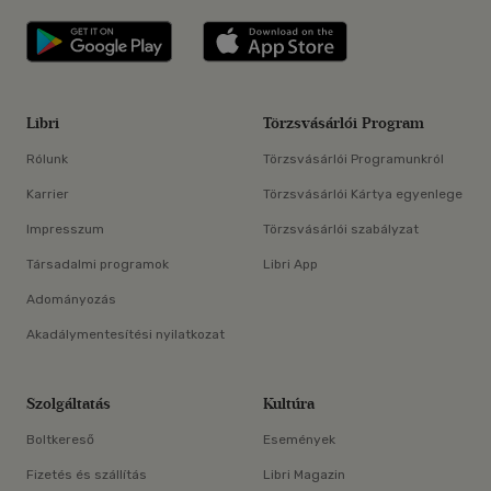
Libri applikáció Szerezd meg: Google P
Libri applikáció 
Libri
Törzsvásárlói Program
Rólunk
Törzsvásárlói Programunkról
Karrier
Törzsvásárlói Kártya egyenlege
Impresszum
Törzsvásárlói szabályzat
Társadalmi programok
Libri App
Adományozás
Akadálymentesítési nyilatkozat
Szolgáltatás
Kultúra
Boltkereső
Események
Fizetés és szállítás
Libri Magazin