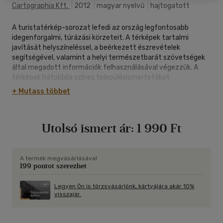
Cartographia Kft.
|
2012
|
magyar nyelvű
|
hajtogatott
A turistatérkép-sorozat lefedi az ország legfontosabb
idegenforgalmi, túrázási körzeteit. A térképek tartalmi
javítását helyszíneléssel, a beérkezett észrevételek
segítségével, valamint a helyi természetbarát szövetségek
által megadott információk felhasználásával végezzük. A
térképek hátoldala színes településismertetőket
tartalmaznak, ami segíti a települések értékeinek
+ Mutass többet
bemutatását, és a túrázóknak is támpontot ad a terület
látnivalóiról, a fontosabb szállás- és étkezési lehetőségekről.
Utolsó ismert ár:
1 990 Ft
A termék megvásárlásával
199 pontot szerezhet
Legyen Ön is törzsvásárlónk, kártyájára akár 10%
visszajár.