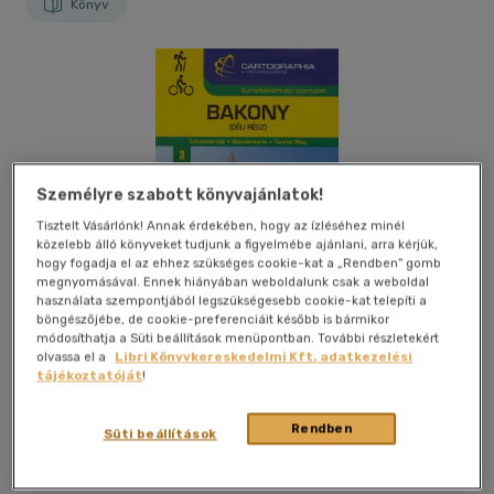
Könyv
Személyre szabott könyvajánlatok!
Tisztelt Vásárlónk! Annak érdekében, hogy az ízléséhez minél
közelebb álló könyveket tudjunk a figyelmébe ajánlani, arra kérjük,
hogy fogadja el az ehhez szükséges cookie-kat a „Rendben” gomb
megnyomásával. Ennek hiányában weboldalunk csak a weboldal
használata szempontjából legszükségesebb cookie-kat telepíti a
böngészőjébe, de cookie-preferenciáit később is bármikor
módosíthatja a Süti beállítások menüpontban. További részletekért
olvassa el a
Libri Könyvkereskedelmi Kft. adatkezelési
tájékoztatóját
!
Kívánságlistához adom
Megosztom
Rendben
Süti beállítások